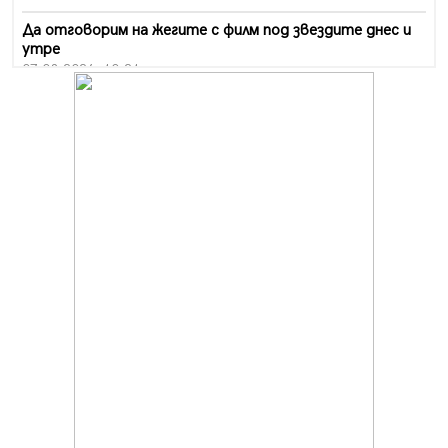
Да отговорим на жегите с филм под звездите днес и
утре
07.08.2026, 10:21
Първите крачки в помощ на пенсионерите в Перник,
вече са факт
07.08.2026, 09:18
Пак ограничават камионите по магистралите в петък
и неделя. Ето обходните маршрути
07.08.2026, 07:55
Ето какво вдъхнови Здравка Евтимова за новата ѝ
книга
07.08.2026, 00:11
Продължава изграждането на нови паркоместа в
Перник
06.08.2026, 11:22
Върви почистване на главен път от квартал „Бела
вода“ до кв. „Църква“