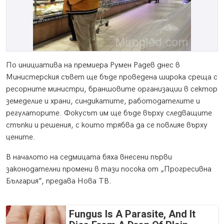
По инициатива на премиера Румен Радев днес в
Министерския съвет ще бъде проведена широка среща с
ресорните министри, браншовите организации в сектор
земеделие и храни, синдикатите, работодателите и
регулаторите. Фокусът им ще бъде върху следващите
стъпки и решения, с които трябва да се повлияе върху
цените.
В началото на седмицата бяха внесени първи
законодателни промени в тази посока от „Прогресивна
България”, предава Нова ТВ.
Fungus Is A Parasite, And It