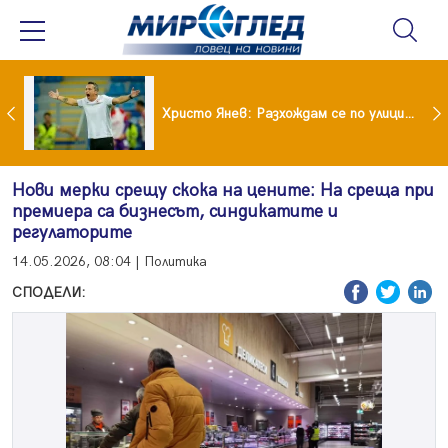
 болките в кръста след отпуските: Летните навици, които ни разболяват
Христо Янев: Разхождам се по улиците на София като най-мразения човек в държавата
Нови мерки срещу скока на цените: На среща при
премиера са бизнесът, синдикатите и
регулаторите
14.05.2026, 08:04 | Политика
СПОДЕЛИ: