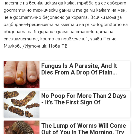
насетне на всички искам да кажа, трябва да се съберат
достатъчно технически данни и те да ми кажат на мен,
че е достатъчно безопасно за хората. Всички моля за
разбиране+решенията на кмета и на ръководството на
общината са базирани изцяло на становищата на
специалистите, които са привлечени“, заяви Пенчо
Милков. /Източник: Нова ТВ
Fungus Is A Parasite, And It
Dies From A Drop Of Plain...
No Poop For More Than 2 Days
- It's The First Sign Of
The Lump of Worms Will Come
Out of You in The Morning. Try