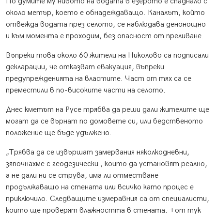
По думите му нивото на водата в езерото е спаднало с
около метър, което е обнадеждаващо. Каналът, който
отвежда водата през селото, се наблюдава денонощно
и към момента е проходим, без опасност от преливане.
Въпреки това около 60 жители на Николово са подписали
декларации, че отказват евакуация, въпреки
предупрежденията на властите. Част от тях са се
преместили в по-високите части на селото.
Днес кметът на Русе трябва да реши дали жителите ще
могат да се върнат по домовете си, или бедственото
положение ще бъде удължено.
„Трябва да се извършат замервания няколкодневни,
зяпочнахме с геодезически , които да установят реално,
а не дали ни се струва, има ли отместване
продължаващо на стената или всичко като процес е
приключило. Следващите измеравния са от специалисти,
които ще проверят влажността в стената. +от тук