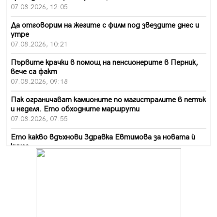
07.08.2026, 12:05
Да отговорим на жегите с филм под звездите днес и
утре
07.08.2026, 10:21
Първите крачки в помощ на пенсионерите в Перник,
вече са факт
07.08.2026, 09:18
Пак ограничават камионите по магистралите в петък
и неделя. Ето обходните маршрути
07.08.2026, 07:55
Ето какво вдъхнови Здравка Евтимова за новата ѝ
книга
07.08.2026, 00:11
Продължава изграждането на нови паркоместа в
Перник
06.08.2026, 11:22
Върви почистване на главен път от квартал „Бела