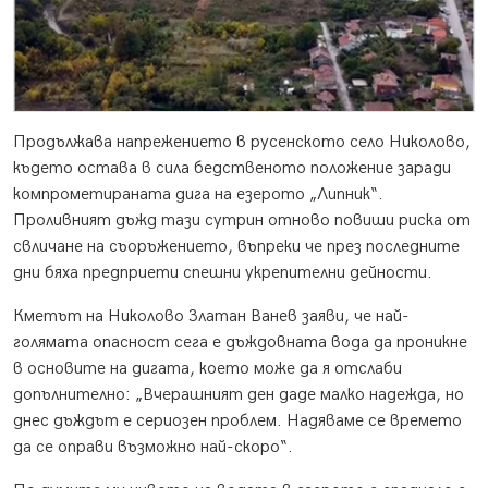
Продължава напрежението в русенското село Николово,
където остава в сила бедственото положение заради
компрометираната дига на езерото „Липник“.
Проливният дъжд тази сутрин отново повиши риска от
свличане на съоръжението, въпреки че през последните
дни бяха предприети спешни укрепителни дейности.
Кметът на Николово Златан Ванев заяви, че най-
голямата опасност сега е дъждовната вода да проникне
в основите на дигата, което може да я отслаби
допълнително: „Вчерашният ден даде малко надежда, но
днес дъждът е сериозен проблем. Надяваме се времето
да се оправи възможно най-скоро“.