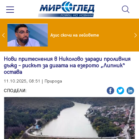
 До 90 часа месечно във фейсбук и инстаграм за непълнолетни
Азис скочи на гейовете
Нови притеснения в Николово заради проливния
дъжд – рискът за дигата на езерото „Липник“
остава
11.10.2025, 08:51 | Природа
СПОДЕЛИ: