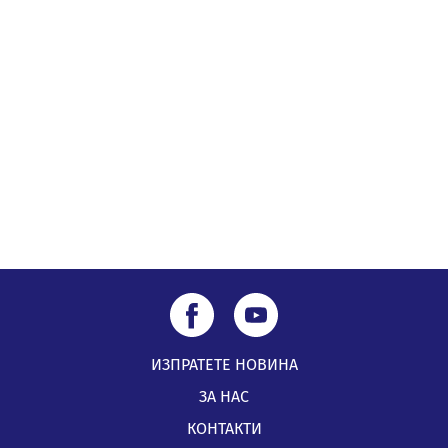
След сигнали: Санкции за шумни младежи и
предупреждения заради тормоз над жена в Перник
05.08.2026, 10:03
Непълнолетни с електрически тротинетки
санкционирани при нощна проверка в Перник
05.08.2026, 10:00
ИЗПРАТЕТЕ НОВИНА
ЗА НАС
КОНТАКТИ