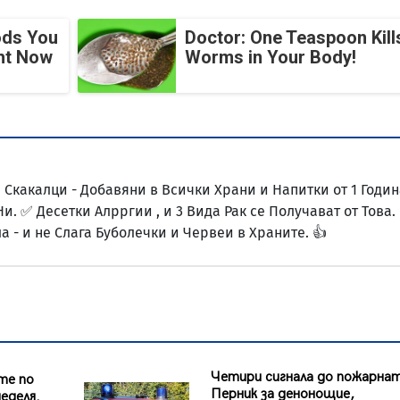
ods You
Doctor: One Teaspoon Kills
ght Now
Worms in Your Body!
и Скакалци - Добавяни в Всички Храни и Напитки от 1 Годи
Ни. ✅ Десетки Алрргии , и 3 Вида Рак се Получават от Това.
а - и не Слага Буболечки и Червеи в Храните. 👍
Четири сигнала до пожарнат
те по
Перник за денонощие,
еделя.