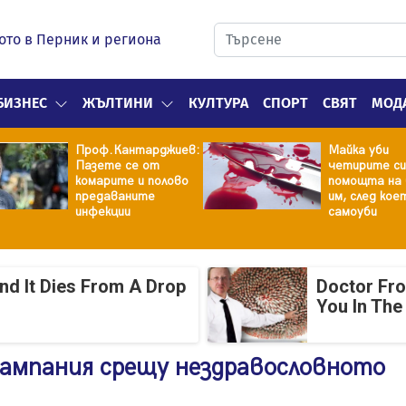
ото в Перник и региона
БИЗНЕС
ЖЪЛТИНИ
КУЛТУРА
СПОРТ
СВЯТ
МОД
Проф.Кантарджиев:
Майка уби
Пазете се от
четирите си
комарите и полово
помощта на 
предаваните
им, след кое
инфекции
самоуби
And It Dies From A Drop
Doctor Fr
You In The
кампания срещу нездравословното