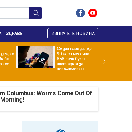
А
ЗДРАВЕ
ИЗПРАТЕТЕ НОВИНА
Съдия нареди: До
 деца с
90 часа месечно
баба
във фейсбук и
то се
инстаграм за
непълнолетни
om Columbus: Worms Come Out Of
 Morning!