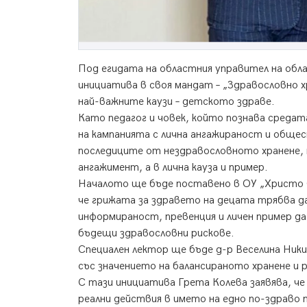
Под егидата на областния управител на об
инициатива в своя мандат – „Здравословно х
най-важните каузи – детското здраве.
Като педагог и човек, който познава среда
на кампанията с лична ангажираност и обще
последиците от нездравословното хранене,
ангажимент, а в лична кауза и пример.
Началото ще бъде поставено в ОУ „Христо С
че грижата за здравето на децата трябва да
информираност, превенция и личен пример да
бъдещи здравословни рискове.
Специален лектор ще бъде д-р Веселина Ник
със значението на балансираното хранене и 
С тази инициатива Грета Колева заявява, ч
реални действия в името на едно по-здраво 