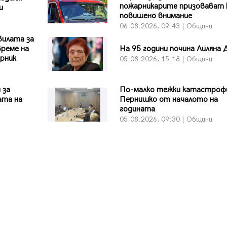
пожарникарите призовават 
и
повишено внимание
06.08.2026, 09:43 | Общини
вилата за
време на
На 95 години почина Лиляна 
рник
05.08.2026, 15:18 | Общини
 за
По-малко тежки катастроф
ата на
Пернишко от началото на
годината
05.08.2026, 09:30 | Общини