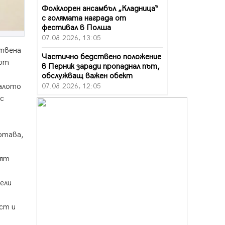
Фолклорен ансамбъл „Кладница“
с голямата награда от
фестивал в Полша
07.08.2026, 13:05
ствена
Частично бедствено положение
 от
в Перник заради пропаднал път,
обслужващ важен обект
07.08.2026, 12:05
чалото
с
Да отговорим на жегите с филм
под звездите днес и утре
07.08.2026, 10:21
ртава,
Първите крачки в помощ на
пенсионерите в Перник, вече са
тят
факт
07.08.2026, 09:18
ели
Пак ограничават камионите по
магистралите в петък и неделя.
ст и
Ето обходните маршрути
07.08.2026, 07:55