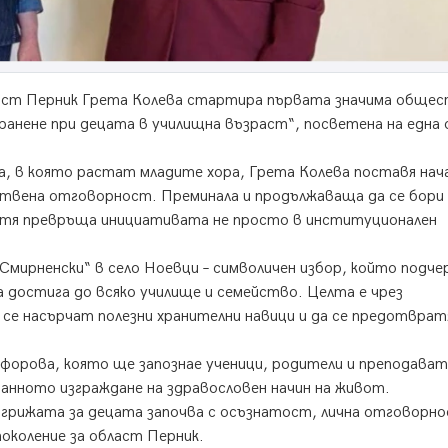
ласт Перник Грета Колева стартира първата значима обще
ранене при децата в училищна възраст“, посветена на една
та, в която растат младите хора, Грета Колева поставя на
ствена отговорност. Преминала и продължаваща да се бори 
 тя превръща инициативата не просто в институционален
мирненски“ в село Ноевци – символичен избор, който подче
 достига до всяко училище и семейство. Целта е чрез
 се насърчат полезни хранителни навици и да се предотвра
ифорова, която ще запознае ученици, родители и преподават
ранното изграждане на здравословен начин на живот.
е грижата за децата започва с осъзнатост, лична отговорно
поколение за област Перник.