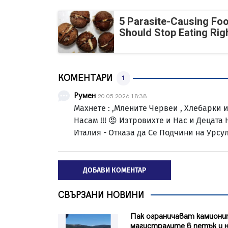
5 Parasite-Causing Fo
Should Stop Eating Ri
КОМЕНТАРИ
1
Румен
20.05.2026 18:38
Махнете : ,Млените Червеи , Хлебарки 
Насам !!! 😡 Изтровихте и Нас и Децата 
Италия - Отказа да Се Подчини на Урсул
ДОБАВИ КОМЕНТАР
СВЪРЗАНИ НОВИНИ
Пак ограничават камиони
магистралите в петък и н