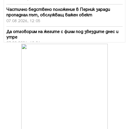
Частично бедствено положение в Перник заради
пропаднал път, обслужващ важен обект
07.08.2026, 12:05
Да отговорим на жегите с филм под звездите днес и
утре
07.08.2026, 10:21
Първите крачки в помощ на пенсионерите в Перник,
вече са факт
07.08.2026, 09:18
Пак ограничават камионите по магистралите в петък
и неделя. Ето обходните маршрути
07.08.2026, 07:55
Ето какво вдъхнови Здравка Евтимова за новата ѝ
книга
07.08.2026, 00:11
Продължава изграждането на нови паркоместа в
Перник