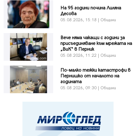
На 95 години почина Лиляна
Десова
05.08.2026, 15:18 | Общини
Вече няма чакащи с години за
присъединяване към мрежата на
„ВиК“ в Перник
05.08.2026, 11:22 | Общини
По-малко тежки катастрофи в
Пернишко от началото на
годината
05.08.2026, 09:30 | Общини