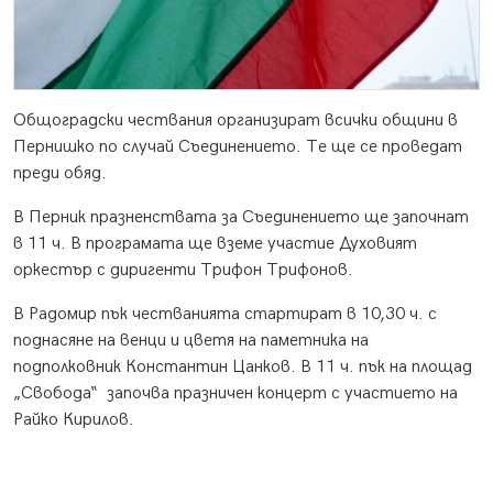
Общоградски чествания организират всички общини в
Пернишко по случай Съединението. Те ще се проведат
преди обяд.
В Перник празненствата за Съединението ще започнат
в 11 ч. В програмата ще вземе участие Духовият
оркестър с диригенти Трифон Трифонов.
В Радомир пък честванията стартират в 10,30 ч. с
поднасяне на венци и цветя на паметника на
подполковник Константин Цанков. В 11 ч. пък на площад
„Свобода“ започва празничен концерт с участието на
Райко Кирилов.