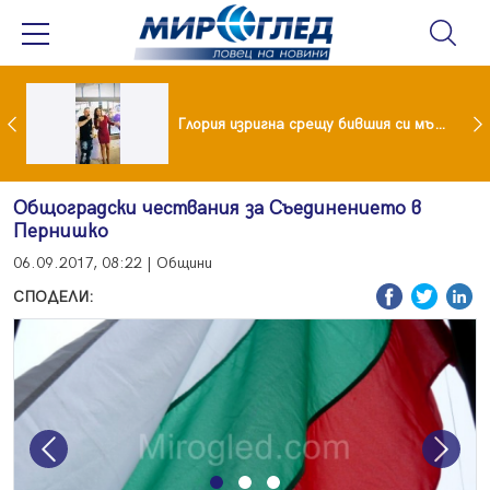
 и майка си построиха къща от 8000 стъклени бутилки
Глория изригна срещу бившия си мъж: Беше със 120-килограмова жена! Искаше бърза печалба...
Общоградски чествания за Съединението в
Пернишко
06.09.2017, 08:22 | Общини
СПОДЕЛИ:
Previous
Next