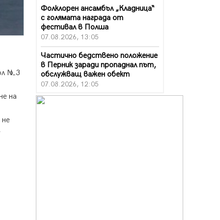
Фолклорен ансамбъл „Кладница“
с голямата награда от
фестивал в Полша
07.08.2026, 13:05
Частично бедствено положение
в Перник заради пропаднал път,
кол №3
обслужващ важен обект
07.08.2026, 12:05
не на
Да отговорим на жегите с филм
под звездите днес и утре
 не
07.08.2026, 10:21
е
Първите крачки в помощ на
пенсионерите в Перник, вече са
факт
07.08.2026, 09:18
Пак ограничават камионите по
магистралите в петък и неделя.
Ето обходните маршрути
07.08.2026, 07:55