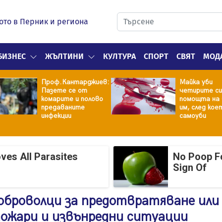
ото в Перник и региона
БИЗНЕС
ЖЪЛТИНИ
КУЛТУРА
СПОРТ
СВЯТ
МОД
Проф.Кантарджиев:
Майка уби
Пазете се от
четирите си
комарите и полово
помощта на 
предаваните
им, след кое
инфекции
самоуби
ves All Parasites
No Poop Fo
Sign Of
оброволци за предотвратяване или
пожари и извънредни ситуации