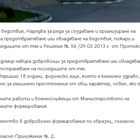
 бедствия, Наредба за реда за създаване и организиране на
 предотвратяване или овладяване на бедствия, пожари и
следиците от тях и Решение № 56 /29.03.2013 г. от Прото
омир набира доброволци за предотвратяване или овладява
отстраняване на последиците от тях.
ършило 18 години, физическо лице, което е клинично здраво,
ано за умишлено престъпление от общ характер, освен, ако 
ните работи и военнослужещи от Министерството на
лните формирования.
членство в доброволно формирование по образец, съгласно
гласно Приложение № 2;