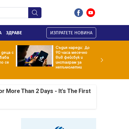
А
ЗДРАВЕ
ИЗПРАТЕТЕ НОВИНА
Съдия нареди: До
 деца с
90 часа месечно
баба
във фейсбук и
то се
инстаграм за
непълнолетни
r More Than 2 Days - It's The First