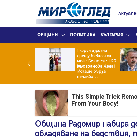
Актуалн
ОБЩИНИ
ПОЛИТИКА
БЪЛГАРИЯ
Глория изригна
ия и майка си
срещу бившия си
троиха къща от
мъж: Беше със 120-
0 стъклени
килограмова жена!
илки
Искаше бърза
печалба...
This Simple Trick Remo
From Your Body!
Община Радомир набира д
овладяване на бедствия, 