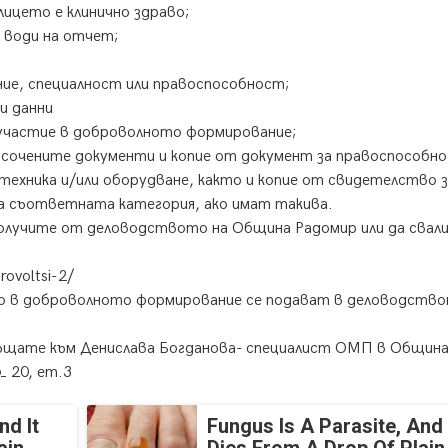
ицето е клинично здраво;
е води на отчет;
ие, специалност или правоспособност;
и данни
 участие в доброволното формирование;
сочените документи и копие от документ за правоспособно
техника и/или оборудване, както и копие от свидетелство 
а съответната категория, ако имат такива.
олучите от деловодството на Община Радомир или да свал
rovoltsi-2/
о в доброволното формирование се подават в деловодство
ръщате към Денислава Богданова- специалист ОМП в Общин
№ 20, ет.3
nd It
Fungus Is A Parasite, And 