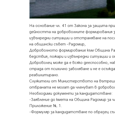
На основание чл. 41 от Закона за защита при
дейността на доброволните формирования за
извънредни ситуации и отстраняване на по
на общински съвет –Радомир,
Доброволното формирование към Община Рад
бедствия, пожари и извънредни ситуации и 
Доброволец може да е всяко дееспособно, нав
страда от психично заболяване и не е осъжд
реабилитирано.
Служители от Министерството на вътреш
отбраната не могат да членуват в доброво
Необходими документи за кандидатстване:
-Заявление до кмета на Община Радомир за 
Приложение № 1.
-Формуляр за кандидатстване по образец съ