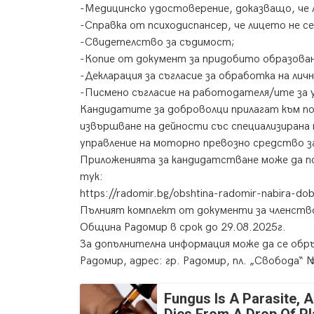
-Медицинско удостоверение, доказващо, че л
-Справка от психодиспансер, че лицето не с
-Свидетелство за съдимост;
-Копие от документ за придобито образован
-Декларация за съгласие за обработка на личн
-Писмено съгласие на работодателя/ите за
Кандидатите за доброволци прилагат към по
извършване на дейности със специализирана 
управление на моторно превозно средство з
Приложенията за кандидатстване може да п
тук:
https://radomir.bg/obshtina-radomir-nabira-dob
Пълният комплект от документи за членств
Община Радомир в срок до 29.08.2025г.
За допълнителна информация може да се об
Радомир, адрес: гр. Радомир, пл. „Свобода“ 
Fungus Is A Parasite, A