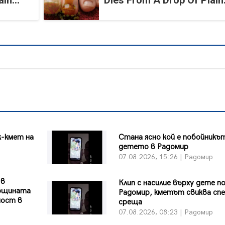
in...
Dies From A Drop Of Plain.
к-кмет на
Стана ясно кой е побойникъ
детето в Радомир
07.08.2026, 15:26 | Радомир
 в
Клип с насилие върху дете п
Общината
Радомир, кметът свиква сп
ност в
среща
07.08.2026, 08:23 | Радомир