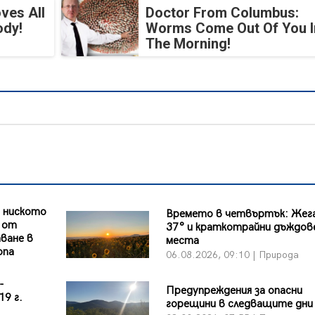
ves All
Doctor From Columbus:
ody!
Worms Come Out Of You I
The Morning!
 ниското
Времето в четвъртък: Жег
т от
37° и краткотрайни дъждов
ване в
места
опа
06.08.2026, 09:10 | Природа
-
Предупреждения за опасни
19 г.
горещини в следващите дни