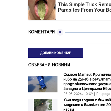
This Simple Trick Remo
Parasites From Your B
КОМЕНТАРИ
0
ДОБАВИ КОМЕНТАР
СВЪРЗАНИ НОВИНИ
Симеон Матев: Критично
ниво на Дунев е резулта
продължителното засуша
Западна и Централна Евр
06.08.2026, 10:09 | Природа
Юли тази година е бил най
хладният и валежен от 20
насам