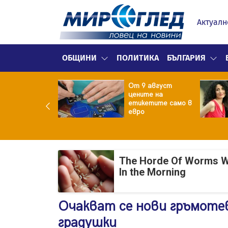
Актуалн
ОБЩИНИ
ПОЛИТИКА
БЪЛГАРИЯ
ект за
От 9 август
раждане на 13-
цените на
жна
етикетите само в
гаджамия"
евро
гневи жителите
Лондон
The Horde Of Worms Will
In the Morning
Очакват се нови гръмотев
градушки