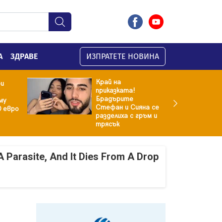
А
ЗДРАВЕ
ИЗПРАТЕТЕ НОВИНА
Край на
ри
приказката!
Брадърите
му
Стефан и Сияна се
0 евро
разделиха с гръм и
трясък
A Parasite, And It Dies From A Drop