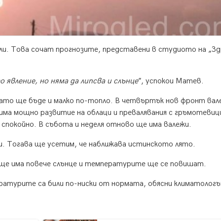
али. Това сочат прогнозите, представени в студиото на „Зд
 явление, но няма да липсва и слънце
”, успокои Матев.
като ще бъде и малко по-топло. В четвъртък нов фронт вал
има мощно развитие на облаци и превалявания с гръмотевиц
 спокойно. В събота и неделя отново ще има валежи.
и. Тогава ще усетим, че наближава истинското лято.
ще има повече слънце и температурите ще се повишат.
ратурите са били по-ниски от нормата, обясни климатологъ