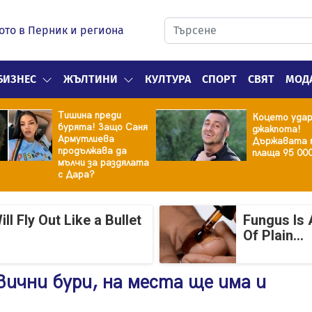
ото в Перник и региона
БИЗНЕС
ЖЪЛТИНИ
КУЛТУРА
СПОРТ
СВЯТ
МОД
Тишина преди
Коцето уда
бурята! Защо Саня
джакпота!
Армутлиева
Държавата 
продължава да
плаща 95 00
мълчи за раздялата
с Дара?
 Fly Out Like a Bullet
Fungus Is 
Of Plain...
ични бури, на места ще има и