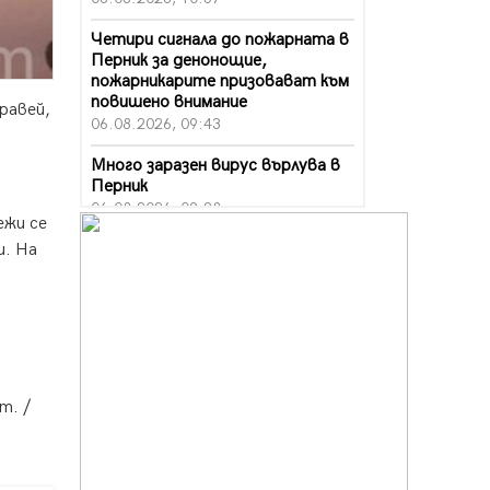
Четири сигнала до пожарната в
Перник за денонощие,
пожарникарите призовават към
повишено внимание
равей,
06.08.2026, 09:43
Много заразен вирус върлува в
Перник
06.08.2026, 09:28
ежи се
Проверки за спазване правилата
и. На
за пожарна безопасност по
време на жътвената кампания в
Перник
06.08.2026, 07:51
Ето какви забавления ще има
през август в Перник
т. /
06.08.2026, 00:48
Пернишки експерт за фишинг
измамите: Проверявайте