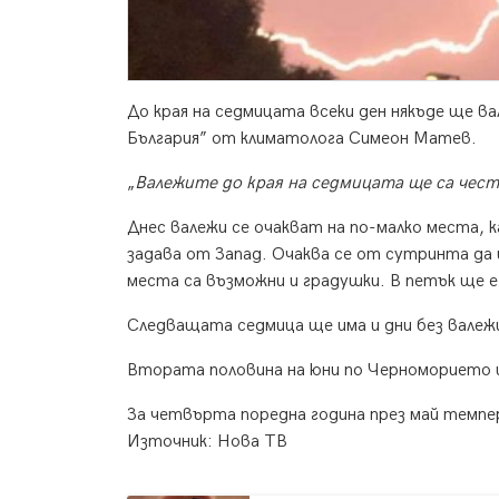
До края на седмицата всеки ден някъде ще в
България” от климатолога Симеон Матев.
„
Валежите до края на седмицата ще са често
Днес валежи се очакват на по-малко места, 
задава от Запад. Очаква се от сутринта да 
места са възможни и градушки. В петък ще е
Следващата седмица ще има и дни без валеж
Втората половина на юни по Черноморието 
За четвърта поредна година през май темпе
Източник: Нова ТВ