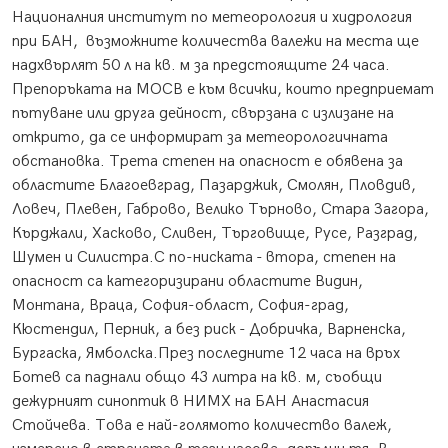
Националния институт по метеорология и хидрология
при БАН, възможните количества валежи на места ще
надхвърлят 50 л на кв. м за предстоящите 24 часа.
Препоръката на МОСВ е към всички, които предприемат
пътуване или друга дейност, свързана с излизане на
открито, да се информират за метеорологичната
обстановка. Трета степен на опасност е обявена за
областите Благоевград, Пазарджик, Смолян, Пловдив,
Ловеч, Плевен, Габрово, Велико Търново, Стара Загора,
Кърджали, Хасково, Сливен, Търговище, Русе, Разград,
Шумен и Силистра.С по-ниската - втора, степен на
опасност са категоризирани областите Видин,
Монтана, Враца, София-област, София-град,
Кюстендил, Перник, а без риск - Добричка, Варненска,
Бургаска, Ямболска.През последните 12 часа на връх
Ботев са паднали общо 43 литра на кв. м, съобщи
дежурният синоптик в НИМХ на БАН Анастасия
Стойчева. Това е най-голямото количество валеж,