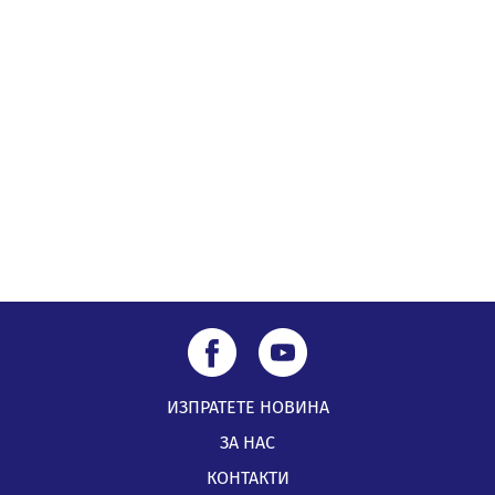
на отчетния процес
05.08.2026, 11:48
Радев: Работи се усилено за спасяване на средствата
по Плана за справедлив преход за Стара Загора,
Кюстендил и Перник
05.08.2026, 11:34
ИЗПРАТЕТЕ НОВИНА
ЗА НАС
КОНТАКТИ