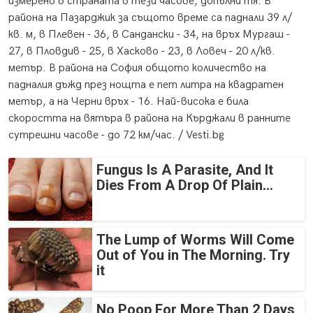
измерено в страната в тези часове, допълни тя. В
района на Пазарджик за същото време са паднали 39 л/
кв. м, в Плевен - 36, в Сандански - 34, на връх Мургаш -
27, в Пловдив - 25, в Хасково - 23, в Ловеч - 20 л/кв.
метър. В района на София общото количество на
падналия дъжд през нощта е пет литра на квадратен
метър, а на Черни връх - 16. Най-висока е била
скоростта на вятъра в района на Кърджали в ранните
сутрешни часове - до 72 км/час. / Vesti.bg
Fungus Is A Parasite, And It
Dies From A Drop Of Plain...
The Lump of Worms Will Come
Out of You in The Morning. Try
it
No Poop For More Than 2 Days