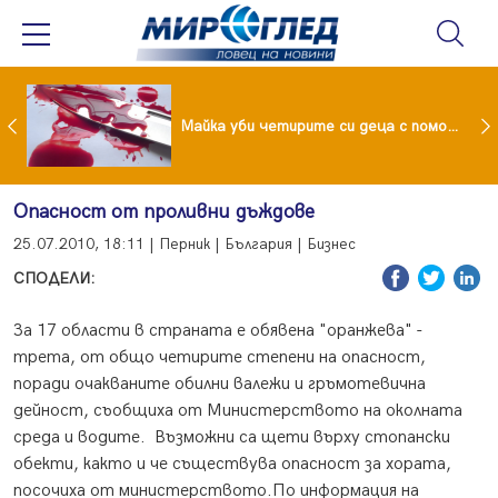
Проф.Кантарджиев: Пазете се от комарите и полово предаваните инфекции
Майка уби четирите си деца с помощта на баба им, след което се самоуби
Опасност от проливни дъждове
25.07.2010, 18:11 | Перник | България | Бизнес
СПОДЕЛИ:
За 17 области в страната е обявена "оранжева" -
трета, от общо четирите степени на опасност,
поради очакваните обилни валежи и гръмотевична
дейност, съобщиха от Министерството на околната
среда и водите. Възможни са щети върху стопански
обекти, както и че съществува опасност за хората,
посочиха от министерството.По информация на