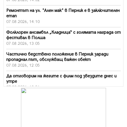
Ремонтът на ул. "Ален мак" в Перник е в заключителен
етап
07.08.2026, 14:10
Фолклорен ансамбъл „Кладница“ с голямата награда от
фестивал в Полша
07.08.2026, 13:05
Частично бедствено положение в Перник заради
пропаднал път, обслужващ важен обект
07.08.2026, 12:05
Да отговорим на жегите с филм под звездите днес и
утре
07.08.2026, 10:21
Първите крачки в помощ на пенсионерите в Перник,
вече са факт
07.08.2026, 09:18
Пак ограничават камионите по магистралите в петък
и неделя. Ето обходните маршрути