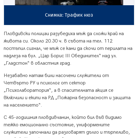
Снимка: Трафик нюз
Пловдивски полицаи разубедиха мъж да сложи край на
живота си. Около 20.30 ч. в събота на тел. 112
постъпил сигнал, че мъж се кани да скочи от перилата на
надлеза на бул. „Цар Борис III Обединител“ над ул.
„Гладстон“ в областния град.
Незабавно натам били насочени служители от
Четвърто РУ и психолог от сектор
„Психолаборатория“, а в спасителната акция се
включили и екипи на РД „Пожарна безопасност и защита
на населението“.
С 45-годишния пловдивчанин, който бил във видимо
тежко емоционално състояние, униформените
служители започнали да разговарят дълго и търпеливо,