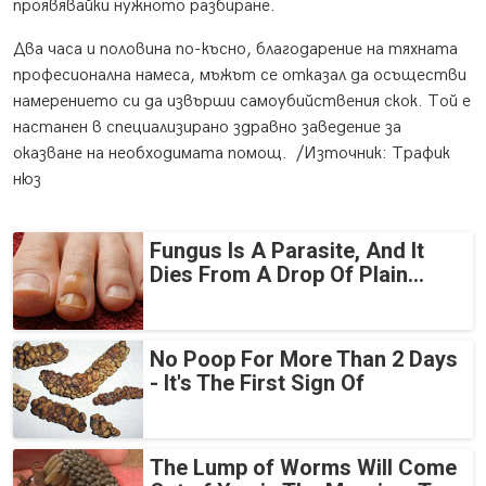
проявявайки нужното разбиране.
Два часа и половина по-късно, благодарение на тяхната
професионална намеса, мъжът се отказал да осъществи
намерението си да извърши самоубийствения скок. Той е
настанен в специализирано здравно заведение за
оказване на необходимата помощ. /Източник: Трафик
нюз
Fungus Is A Parasite, And It
Dies From A Drop Of Plain...
No Poop For More Than 2 Days
- It's The First Sign Of
The Lump of Worms Will Come