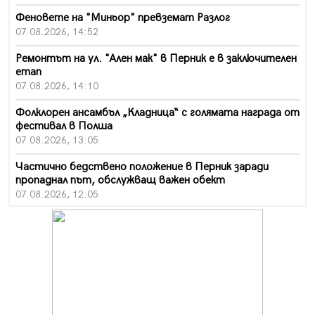
Феновете на "Миньор" превземат Разлог
07.08.2026, 14:52
Ремонтът на ул. "Ален мак" в Перник е в заключителен
етап
07.08.2026, 14:10
Фолклорен ансамбъл „Кладница“ с голямата награда от
фестивал в Полша
07.08.2026, 13:05
Частично бедствено положение в Перник заради
пропаднал път, обслужващ важен обект
07.08.2026, 12:05
Да отговорим на жегите с филм под звездите днес и
утре
07.08.2026, 10:21
Първите крачки в помощ на пенсионерите в Перник,
вече са факт
07.08.2026, 09:18