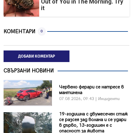
Out of You in The Morning. Try
it
КОМЕНТАРИ
0
ДОБАВИ КОМЕНТАР
СВЪРЗАНИ НОВИНИ
Червено ферари се натресе в
мантинела
07.08.2026, 09:43 | Инциденти
19-годишна с двумесечен стаж
се разсея зад волана и се удари
в дърво, 13-годишен е с
опасност за живота