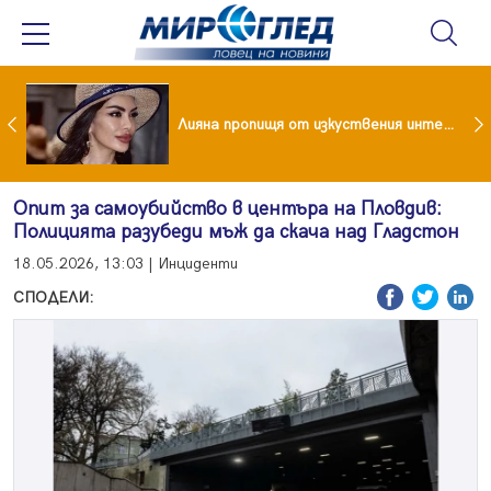
Популярен риалити герой заряза жена си заради друга
Лияна пропищя от изкуствения интелект
Опит за самоубийство в центъра на Пловдив:
Полицията разубеди мъж да скача над Гладстон
18.05.2026, 13:03 | Инциденти
СПОДЕЛИ: