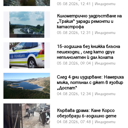
05.08.2026, 12:41 | Инциденти
Километрично задръстване на
„Тракия“ заради ремонти и
катастрофа
05.08.2026, 12:31 | Инциденти
15-годишна без книжка блъсна
пешеходец , след като друг
непълнолетен ѝ дал колата
05.08.2026, 09:04 | Инциденти
След 4 дни издирване: Намериха
мъжа, потънал с джет в язовир
„Доспат“
04.08.2026, 12:34 | Инциденти
Кървава драма: Кане Корсо
обезобрази 6-годишно дете
04.08.2026, 07:48 | Инциденти