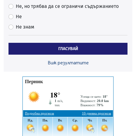
Ето какви забавления ще има през август в Перник
Не, но трябва да се ограничи съдържанието
06.08.2026, 00:48
Не
Пернишки експерт за фишинг измамите:
Не знам
Проверявайте съмнителните линкове в bezopasno.net
05.08.2026, 15:42
На 95 години почина Лиляна Десова
ГЛАСУВАЙ
05.08.2026, 15:18
Радев: Работи се активно за запазването на
Виж резултатите
средствата по Плана за справедлив преход за
въглищните райони
05.08.2026, 14:57
Звезди от световна сцена в Перник ще пеят на
Пернишката крепост
05.08.2026, 14:01