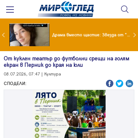
Лияна пропищя от изкуствения интелект
Драма вместо щастие: Звезда от "Татковци" е в болница с високорискова бременност
От куклен театър до футболни срещи на голям
екран в Перник до края на юли
08.07.2026, 07:47 | Култура
СПОДЕЛИ: