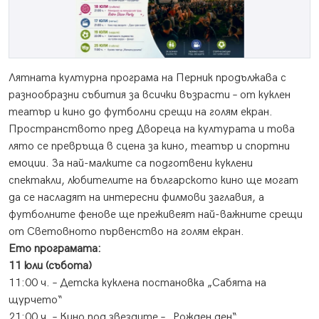
Лятната културна програма на Перник продължава с
разнообразни събития за всички възрасти – от куклен
театър и кино до футболни срещи на голям екран.
Пространството пред Двореца на културата и това
лято се превръща в сцена за кино, театър и спортни
емоции. За най-малките са подготвени куклени
спектакли, любителите на българското кино ще могат
да се насладят на интересни филмови заглавия, а
футболните фенове ще преживеят най-важните срещи
от Световното първенство на голям екран.
Ето програмата:
11 юли (събота)
11:00 ч. – Детска куклена постановка „Сабята на
щурчето“
21:00 ч. – Кино под звездите – „Рожден ден“