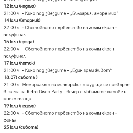
12 юли (неделя)
21:00 ч. – Кино под звездите – „България, аморе мио“
14 юли (вторник)
22:00 ч. – Световното първенство на голям екран –
полуфинал
15 юли (сряда)
22:00 ч. – Световното първенство на голям екран –
полуфинал
17 юли (петък)
21:00 ч. – Кино под звездите – „Един грам живот“
18.07( събота )
21:00 ч. Мемориалът на миньорския труд ще се превърне
в сцена на Retro Disco Party – вечер с любимите хитове и
много танци.
19 юли (неделя)
22:00 ч. – Световното първенство на голям екран –
финал
25 юли (събота)