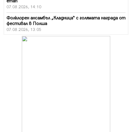
етап
07.08.2026, 14:10
Фолклорен ансамбъл „Кладница“ с голямата награда от
фестивал в Полша
07.08.2026, 13:05
Частично бедствено положение в Перник заради
пропаднал път, обслужващ важен обект
07.08.2026, 12:05
Да отговорим на жегите с филм под звездите днес и
утре
07.08.2026, 10:21
Първите крачки в помощ на пенсионерите в Перник,
вече са факт
07.08.2026, 09:18
Пак ограничават камионите по магистралите в петък
и неделя. Ето обходните маршрути
07.08.2026, 07:55
Ето какво вдъхнови Здравка Евтимова за новата ѝ