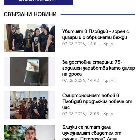
СВЪРЗАНИ НОВИНИ
Убитият в Пловдив - горен с
цигари и с обръснати вежди
07.08.2026, 14:51 | Крими
За достойни старини: 75-
годишен заработва като дилър
на дрога
07.08.2026, 14:42 | Крими
Смъртоносният побой в
Пловдив продължил повече от
час
07.08.2026, 13:58 | Крими
Близки се питат дали
изчезналият свидетел от
случая „Петрохан“ Деян