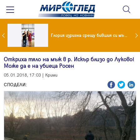
 и майка си построиха къща от 8000 стъклени бутилки
Глория изригна срещу бившия си мъж: Беше със 120-килограмова жена! Искаше бърза печалба...
Откриха тяло на мъж в р. Искър близо до Луково!
Може да е на убиеца Росен
05.01.2018, 17:03 | Крими
СПОДЕЛИ: