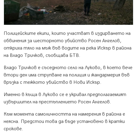
Полицейските екипи, които участват в издирването на
обвинения за шесторното убийство Росен Ангелов,
откриха тяло на мъж във водите на река Искър в района
на Владо Тричков, съобщава БТВ.
Владо Тричков е съседното село на Луково, в което вече
втори ден има струпване на полиция и жандармерия във
връзка с тежкото убийство в Нови Искър.
Именно в къща в Луково се е укривал предполагаемият
извършител на престъплението Росен Ангелов.
Към момента самоличността на намерения в района е
неясна. Предстои това да бъде установено в кратки
срокове.