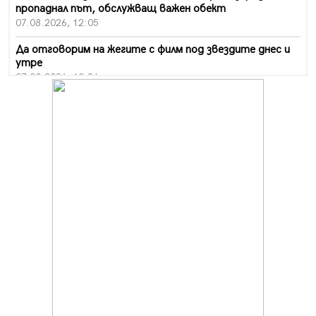
пропаднал път, обслужващ важен обект
07.08.2026, 12:05
Да отговорим на жегите с филм под звездите днес и
утре
07.08.2026, 10:21
Първите крачки в помощ на пенсионерите в Перник,
вече са факт
07.08.2026, 09:18
Пак ограничават камионите по магистралите в петък
и неделя. Ето обходните маршрути
07.08.2026, 07:55
Ето какво вдъхнови Здравка Евтимова за новата ѝ
книга
07.08.2026, 00:11
Продължава изграждането на нови паркоместа в
Перник
06.08.2026, 11:22