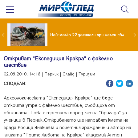
езидент: Искаме споразумение със САЩ , но без компромиси
Най-малко 22 загинали при челен сблъсък между два автобуса
Откриват "Експедиция Кракра" с факелно
шествие
02.08.2010, 14:18 | Перник | Слайд | Туризъм
СПОДЕЛИ:
Археологическата "Експедиция Кракра" ще бъде
открита утре с факелно шествие, съобщиха от
общината. Това е третата поред лятна "бригада" за
ученици в Перник.Откриването ще направят кмета на
града Росица Янакиева и почетния гражданин и автор на
книгата "Трите живота на Кракра" академик Антон