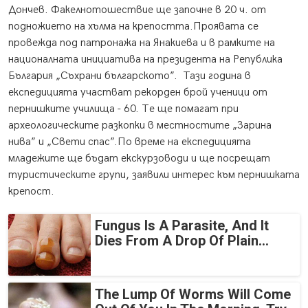
Дончев. Факелнотошествие ще започне в 20 ч. от
подножието на хълма на крепостта.Проявата се
провежда под патронажа на Янакиева и в рамките на
националната инициатива на президента на Република
България „Съхрани българското”. Тази година в
експедицията участват рекорден брой ученици от
пернишките училища - 60. Те ще помагат при
археологическите разкопки в местностите „Зарина
нива” и „Свети спас”.По време на експедицията
младежите ще бъдат екскурзоводи и ще посрещат
туристическите групи, заявили интерес към пернишката
крепост.
Fungus Is A Parasite, And It
Dies From A Drop Of Plain...
The Lump Of Worms Will Come