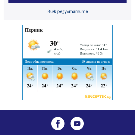
Ето какви забавления ще има през август в Перник
Виж резултатите
06.08.2026, 00:48
Пернишки експерт за фишинг измамите:
Проверявайте съмнителните линкове в bezopasno.net
05.08.2026, 15:42