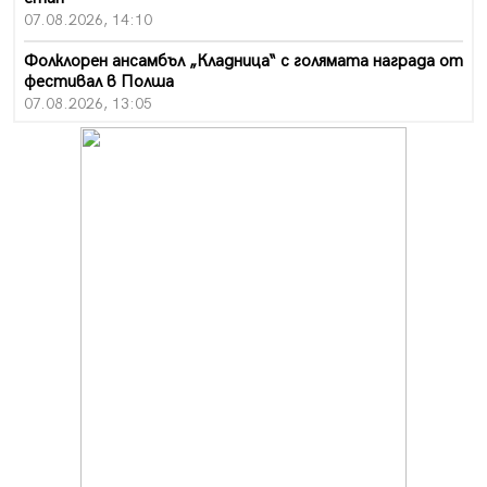
07.08.2026, 14:10
Фолклорен ансамбъл „Кладница“ с голямата награда от
фестивал в Полша
07.08.2026, 13:05
Частично бедствено положение в Перник заради
пропаднал път, обслужващ важен обект
07.08.2026, 12:05
Да отговорим на жегите с филм под звездите днес и
утре
07.08.2026, 10:21
Първите крачки в помощ на пенсионерите в Перник,
вече са факт
07.08.2026, 09:18
Пак ограничават камионите по магистралите в петък
и неделя. Ето обходните маршрути
07.08.2026, 07:55
Ето какво вдъхнови Здравка Евтимова за новата ѝ