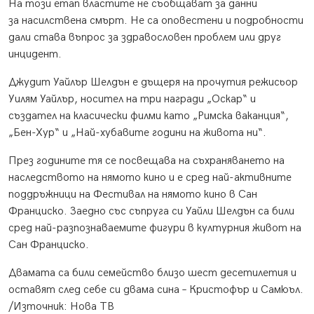
На този етап властите не съобщават за данни
за насилствена смърт. Не са оповестени и подробности
дали става въпрос за здравословен проблем или друг
инцидент.
Джудит Уайлър Шелдън е дъщеря на прочутия режисьор
Уилям Уайлър, носител на три награди „Оскар“ и
създател на класически филми като „Римска ваканция“,
„Бен-Хур“ и „Най-хубавите години на живота ни“.
През годините тя се посвещава на съхраняването на
наследството на нямото кино и е сред най-активните
поддръжници на Фестивал на нямото кино в Сан
Франциско. Заедно със съпруга си Уайли Шелдън са били
сред най-разпознаваемите фигури в културния живот на
Сан Франциско.
Двамата са били семейство близо шест десетилетия и
оставят след себе си двама сина – Кристофър и Самюъл.
/Източник: Нова ТВ