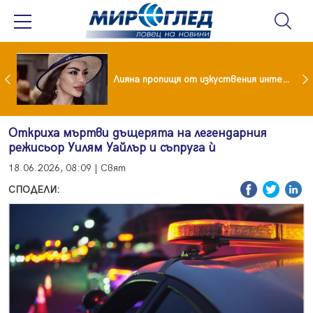
Популярен риалити герой заряза жена си заради друга
Лияна пропищя от изкуствения интелект
Откриха мъртви дъщерята на легендарния
режисьор Уилям Уайлър и съпруга ѝ
18.06.2026, 08:09 | Свят
СПОДЕЛИ: