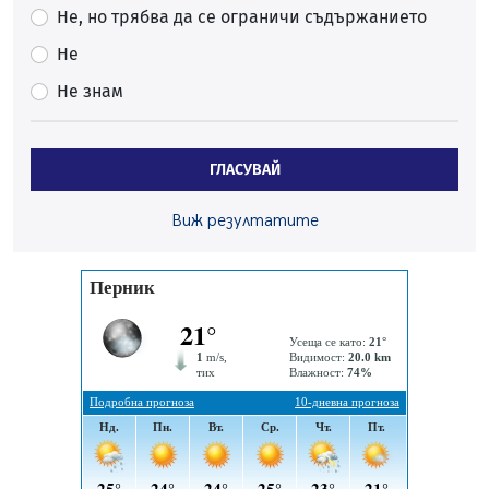
Ето какви забавления ще има през август в Перник
Не, но трябва да се ограничи съдържанието
06.08.2026, 00:48
Не
Пернишки експерт за фишинг измамите:
Не знам
Проверявайте съмнителните линкове в bezopasno.net
05.08.2026, 15:42
На 95 години почина Лиляна Десова
ГЛАСУВАЙ
05.08.2026, 15:18
Радев: Работи се активно за запазването на
Виж резултатите
средствата по Плана за справедлив преход за
въглищните райони
05.08.2026, 14:57
Звезди от световна сцена в Перник ще пеят на
Пернишката крепост
05.08.2026, 14:01