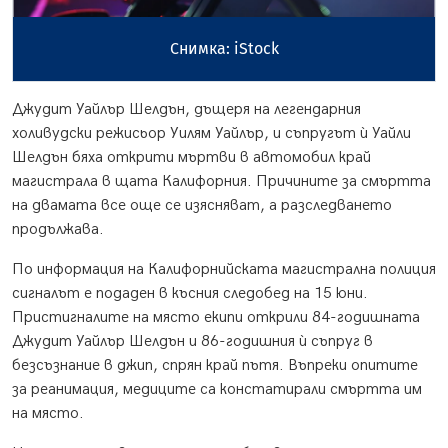
Снимка: iStock
Джудит Уайлър Шелдън, дъщеря на легендарния
холивудски режисьор Уилям Уайлър, и съпругът ѝ Уайли
Шелдън бяха открити мъртви в автомобил край
магистрала в щата Калифорния. Причините за смъртта
на двамата все още се изясняват, а разследването
продължава.
По информация на Калифорнийската магистрална полиция
сигналът е подаден в късния следобед на 15 юни.
Пристигналите на място екипи открили 84-годишната
Джудит Уайлър Шелдън и 86-годишния ѝ съпруг в
безсъзнание в джип, спрян край пътя. Въпреки опитите
за реанимация, медиците са констатирали смъртта им
на място.