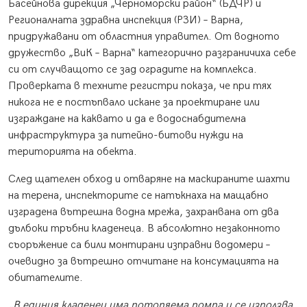
Басейнова дирекция „Черноморски район“ (БДЧР) и
Регионалната здравна инспекция (РЗИ) – Варна,
придружавани от областния управител. От водното
дружество „ВиК – Варна“ категорично разграничиха себе
си от случващото се зад оградите на комплекса.
Проверката в техните регистри показа, че при тях
никога не е постъпвало искане за проектиране или
изграждане на каквато и да е водоснабдителна
инфраструктура за питейно-битови нужди на
територията на обекта.
След щателен обход и отваряне на маскираните шахти
на терена, инспекторите се натъкнаха на мащабно
изградена вътрешна водна мрежа, захранвана от два
дълбоки тръбни кладенеца. В абсолютно незаконното
съоръжение са били монтирани изправни водомери –
очевидно за вътрешно отчитане на консумацията на
обитателите.
„В единия кладенец има потопяема помпа и се използва.