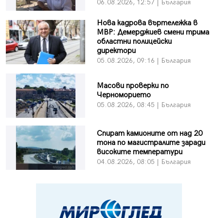
06.08.2026, 12:57 | България
Нова кадрова въртележка в
МВР: Демерджиев смени трима
областни полицейски
директори
05.08.2026, 09:16 | България
Масови проверки по
Черноморието
05.08.2026, 08:45 | България
Спират камионите от над 20
тона по магистралите заради
високите температури
04.08.2026, 08:05 | България