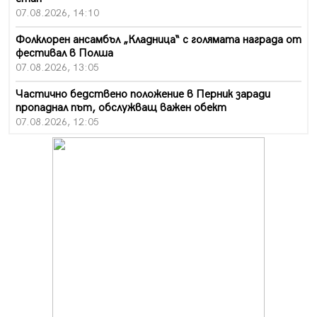
07.08.2026, 14:10
Фолклорен ансамбъл „Кладница“ с голямата награда от
фестивал в Полша
07.08.2026, 13:05
Частично бедствено положение в Перник заради
пропаднал път, обслужващ важен обект
07.08.2026, 12:05
Да отговорим на жегите с филм под звездите днес и
утре
07.08.2026, 10:21
Първите крачки в помощ на пенсионерите в Перник,
вече са факт
07.08.2026, 09:18
Пак ограничават камионите по магистралите в петък
и неделя. Ето обходните маршрути
07.08.2026, 07:55
Ето какво вдъхнови Здравка Евтимова за новата ѝ