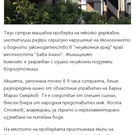
Тази сутрин мащабна проверка на няколко държавни
институции разкри сериозно нарушение на екологичното
и водното законодателство в "незаконния град" край
местността "Баба Алино". Жилищният
комплекс е захранван с изцяло незаконни подземни
водоизточници.
Акцията, започнала точно в 9 часа сутринта, беше
разпоредена лично от областния управител на Варна
Марио Смърков. Тя е следствие от спешен сигнал,
внесен вчера от народния представител инж. Коста
Стоянов, алармиращ за скрито и нерегламентирано
изземване на питейна вода.
На мястото на проверката пристигнаха екипи на