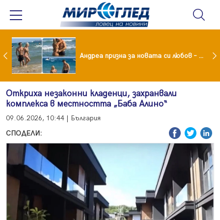
Драма вместо щастие: Звезда от "Татковци" е в болница с високорискова бременност
Андреа призна за новата си любов – руснакът Игор
Откриха незаконни кладенци, захранвали
комплекса в местността „Баба Алино“
09.06.2026, 10:44 | България
СПОДЕЛИ: