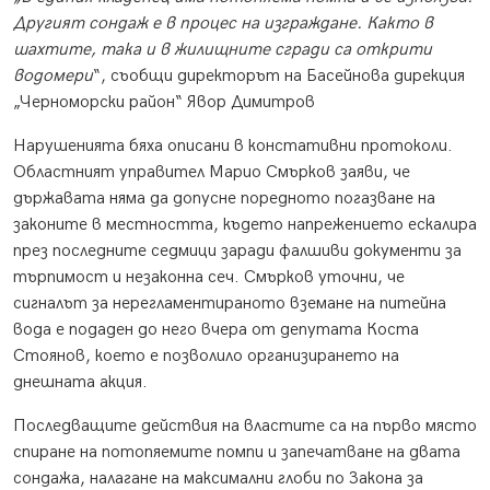
Другият сондаж е в процес на изграждане. Както в
шахтите, така и в жилищните сгради са открити
водомери
“, съобщи директорът на Басейнова дирекция
„Черноморски район“ Явор Димитров
Нарушенията бяха описани в констативни протоколи.
Областният управител Марио Смърков заяви, че
държавата няма да допусне поредното погазване на
законите в местността, където напрежението ескалира
през последните седмици заради фалшиви документи за
търпимост и незаконна сеч. Смърков уточни, че
сигналът за нерегламентираното вземане на питейна
вода е подаден до него вчера от депутата Коста
Стоянов, което е позволило организирането на
днешната акция.
Последващите действия на властите са на първо място
спиране на потопяемите помпи и запечатване на двата
сондажа, налагане на максимални глоби по Закона за