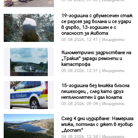
19-годишна с двумесечен стаж
се разсея зад волана и се удари
в дърво, 13-годишен е с
опасност за живота
05.08.2026, 12:41 | Инциденти
Километрично задръстване на
„Тракия“ заради ремонти и
катастрофа
05.08.2026, 12:31 | Инциденти
15-годишна без книжка блъсна
пешеходец , след като друг
непълнолетен ѝ дал колата
05.08.2026, 09:04 | Инциденти
След 4 дни издирване: Намериха
мъжа, потънал с джет в язовир
„Доспат“
04.08.2026, 12:34 | Инциденти