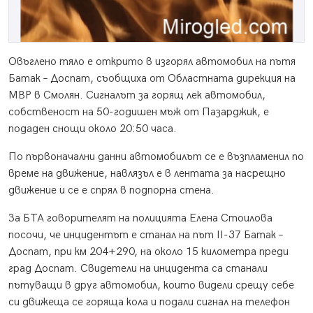
Овъглено тяло е открито в изгорял автомобил на пътя
Батак – Доспат, съобщиха от Областната дирекция на
МВР в Смолян. Сигналът за горящ лек автомобил,
собственост на 50-годишен мъж от Пазарджик, е
подаден снощи около 20:50 часа.
По първоначални данни автомобилът се е възпламенил по
време на движение, навлязъл е в лентата за насрещно
движение и се е спрял в подпорна стена.
За БТА говорителят на полицията Елена Стоилова
посочи, че инцидентът е станал на път II-37 Батак –
Доспат, при км 204+290, на около 15 километра преди
град Доспат. Свидетели на инцидента са станали
пътуващи в друг автомобил, които видели срещу себе
си движеща се горяща кола и подали сигнал на телефон