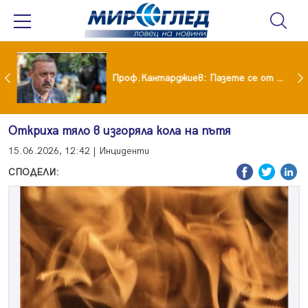
шия си мъж: Беше със 120-килограмова жена! Искаше бърза печалба...
Проф.Кантарджиев: Пазете се от комарите и полово предаваните инфекции
Откриха тяло в изгоряла кола на пътя
15.06.2026, 12:42 | Инциденти
СПОДЕЛИ: