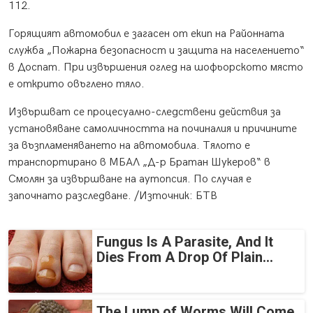
112.
Горящият автомобил е загасен от екип на Районната
служба „Пожарна безопасност и защита на населението“
в Доспат. При извършения оглед на шофьорското място
е открито овъглено тяло.
Извършват се процесуално-следствени действия за
установяване самоличността на починалия и причините
за възпламеняването на автомобила. Тялото е
транспортирано в МБАЛ „Д-р Братан Шукеров“ в
Смолян за извършване на аутопсия. По случая е
започнато разследване. /Източник: БТВ
Fungus Is A Parasite, And It
Dies From A Drop Of Plain...
The Lump of Worms Will Come