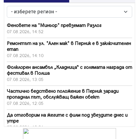
Феновете на "Миньор" превземат Разлог
07.08.2026, 14:52
Ремонтът на ул. "Ален мак" в Перник е в заключителен
етап
07.08.2026, 14:10
Фолклорен ансамбъл „Кладница“ с голямата награда от
фестивал в Полша
07.08.2026, 13:05
Частично бедствено положение в Перник заради
пропаднал път, обслужващ важен обект
07.08.2026, 12:05
Да отговорим на жегите с филм под звездите днес и
утре
07.08.2026, 10:21