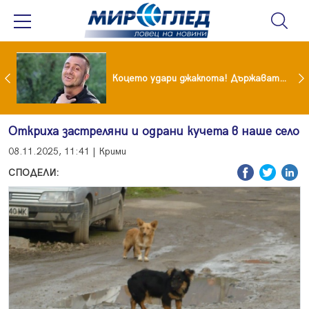
преди бурята! Защо Саня Армутлиева продължава да мълчи за раздялата с Дара?
Коцето удари джакпота! Държавата му плаща 95 000 евро
Откриха застреляни и одрани кучета в наше село
08.11.2025, 11:41 | Крими
СПОДЕЛИ: