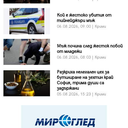
Кой е жестоко убития от
тийнейджъри мъж
06.08.2026, 09:00 | Крими
Мъж почина след жесток побой
от младежи
06.08.2026, 08:03 | Крими
Разкриха нелегален цех за
бутилиране на зехтин край
София, трима души са
задържани
05.08.2026, 15:23 | Крими