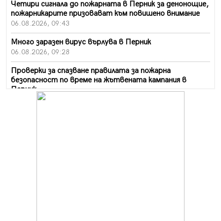
Четири сигнала до пожарната в Перник за денонощие,
пожарникарите призовават към повишено внимание
06.08.2026, 09:43
Много заразен вирус върлува в Перник
06.08.2026, 09:28
Проверки за спазване правилата за пожарна
безопасност по време на жътвената кампания в
Перник
06.08.2026, 07:51
Ето какви забавления ще има през август в Перник
06.08.2026, 00:48
Пернишки експерт за фишинг измамите:
Проверявайте съмнителните линкове в bezopasno.net
05.08.2026, 15:42
На 95 години почина Лиляна Десова
05.08.2026, 15:18
Радев: Работи се активно за запазването на