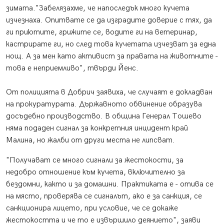
зимата."Забелязахме, че напоследък много кучета
изчезнаха. Опитвате се да изградите доверие с тях, да
ги приютите, грижите се, водите ги на ветеринар,
кастрирате ги, но след това кучетата изчезват за една
нощ. А за мен като активист за правата на животните -
това е неприемливо", твърди Йенс.
От полицията в Добрич заявиха, че случаят е докладван
на прокуратурата. Държавното обвинение образува
досъдебно производство. В община Генерал Тошево
няма подаден сигнал за конкретния инцидент край
Малина, но жалби от други места не липсват.
"Получават се много сигнали за жестокости, за
недобро отношение към кучета, включително за
бездомни, както и за домашни. Практиката е - отива се
на място, проверява се сигналът, ако е за санкция, се
санкционира лицето, при условие, че се докаже
жестокостта и че то е извършило деянието", заяви