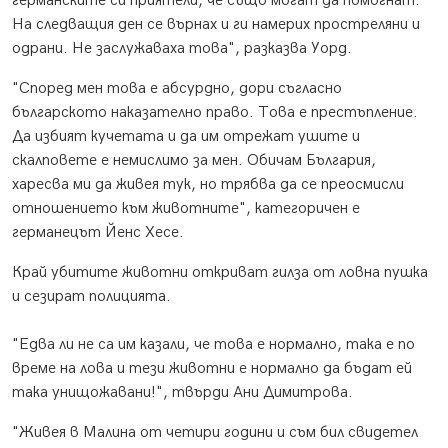
германските си приятели, че също могат да помогнат.
На следващия ден се върнах и ги намерих простреляни и
одрани. Не заслужаваха това", разказва Уорд.
"Според мен това е абсурдно, дори съгласно
българското наказателно право. Това е престъпление.
Да избият кучетата и да им отрежат ушите и
скалповете е немислимо за мен. Обичам България,
харесва ми да живея тук, но трябва да се преосмисли
отношението към животните", категоричен е
германецът Йенс Хесе.
Край убитите животни откриват гилза от ловна пушка
и сезират полицията.
"Едва ли не са им казали, че това е нормално, така е по
време на лова и тези животни е нормално да бъдат ей
така унищожавани!", твърди Ани Димитрова.
"Живея в Малина от четири години и съм бил свидетел