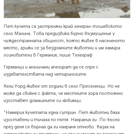
Пет кучета са застреляни край генерал-тошевското
село Малина. Това предизвика бурно възмущение у
чуждестранната общност, която живее в населеното
място, грижи се за бездомните животни и им намира
осиновители в Германия, пише Телеграф
Германци и англичани апелират да се спре с
издевателствата над четириногите.
Кели Уорд живее от години в село Преселенци. Но не
може да свикне с факта, че местните хора постоянно
изоставят домашните си любимци.
"Намерих кучетата една сутрин. Пет животни бяха
изоставени и тичаха по пътя. Нахраних ги. По-късно
през деня се върнах да ги нахраня отново. Казах на