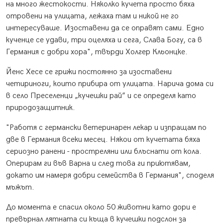
на много жестокости. Няколко кучета просто бяха
отровени на улицата, лежаха там и никой не го
интересуваше. Изоставени да се оправят сами. Едно
кученце се удави, три оцеляха и сега, Слава Богу, са в
Германия с добри хора", твърди Холгер Кльонцке.
Йенс Хесе се грижи постоянно за изоставени
четириноги, които прибира от улицата. Нарича дома си
в село Преселенци „кучешки рай” и се определя като
природозащитник.
"Работя с германски ветеринарен лекар и изпращам по
две в Германия всеки месец. Някои от кучетата бяха
сериозно ранени - простреляни или блъснати от кола.
Оперирам ги във Варна и след това ги приютявам,
докато им намеря добри семейства в Германия", споделя
мъжът.
До момента е спасил около 50 животни като дори е
превърнал лятната си къща в кучешки подслон за