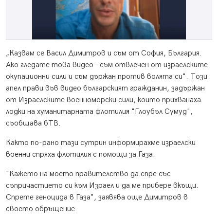
„Казвам се Васил Димитров и съм от София, България.
Ако гледате това видео - съм отвлечен от израелските
окупационни сили и съм държан против волята си". Този
апел прави във видео българският гражданин, задържан
от Израелските военноморски сили, които прихванаха
лодки на хуманитарната флотилия "Глоубъл Сумуд",
съобщава бТВ.
Както по-рано тази сутрин информирахме израелски
военни спряха флотилия с помощи за Газа.
"Кажето на моето правителство да спре със
съпричастието си към Израел и да ме прибере вкъщи.
Спрете геноцида в Газа", заявява още Димитров в
своето обръщение.