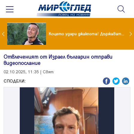
преди бурята! Защо Саня Армутлиева продължава да мълчи за раздялата с Дара?
Коцето удари джакпота! Държавата му плаща 95 000 евро
Отвлеченият от Израел българин отправи
видеопослание
02.10.2025, 11:35 | Свят
СПОДЕЛИ: