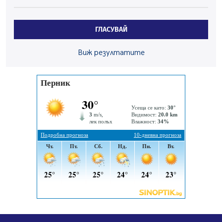
Здравният министър Катя Ивкова и депутата от
Перник Мартин Жлябинков обходиха здравни
ГЛАСУВАЙ
заведения в Перник
05.08.2026, 09:06
Виж резултатите
Извънредният и пълномощен посланик на Иран на
посещение в музея в Перник
05.08.2026, 09:02
Млади мъже от Перник в инициатива „Перник
подкрепя своите пенсионери“
05.08.2026, 08:57
5 случая на хепатит от началото на юли до сега в
Перник
05.08.2026, 00:32