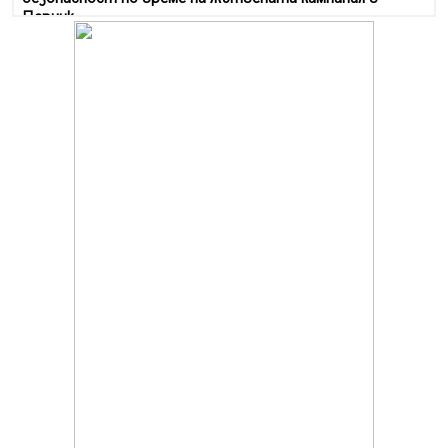
Перник
06.08.2026, 07:51
Ето какви забавления ще има през август в Перник
06.08.2026, 00:48
Пернишки експерт за фишинг измамите:
Проверявайте съмнителните линкове в bezopasno.net
05.08.2026, 15:42
На 95 години почина Лиляна Десова
05.08.2026, 15:18
Радев: Работи се активно за запазването на
средствата по Плана за справедлив преход за
въглищните райони
05.08.2026, 14:57
Звезди от световна сцена в Перник ще пеят на
Пернишката крепост
05.08.2026, 14:01
„Топлофикация Перник“ напредва с дигитализацията