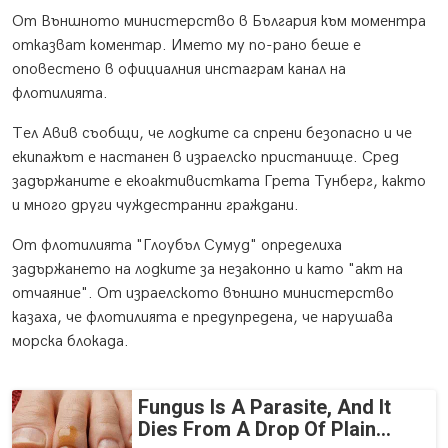
От Външното министерство в България към моментра
отказват коментар. Името му по-рано беше е
оповестено в официалния инстаграм канал на
флотилията.
Тел Авив съобщи, че лодките са спрени безопасно и че
екипажът е настанен в израелско пристанище. Сред
задържаните е екоактивистката Грета Тунберг, както
и много други чуждестранни граждани.
От флотилията "Глоубъл Сумуд" определиха
задържането на лодките за незаконно и като "акт на
отчаяние". От израелското външно министерство
казаха, че флотилията е предупредена, че нарушава
морска блокада.
Fungus Is A Parasite, And It
Dies From A Drop Of Plain...