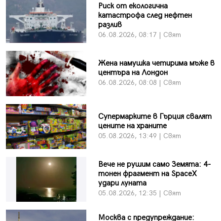
Риск от екологична
катастрофа след нефтен
разлив
06.08.2026, 08:17 | Свят
Жена намушка четирима мъже в
центъра на Лондон
06.08.2026, 08:08 | Свят
Супермарките в Гърция свалят
цените на храните
05.08.2026, 13:49 | Свят
Вече не рушим само Земята: 4-
тонен фрагмент на SpaceX
удари луната
05.08.2026, 12:35 | Свят
Москва с предупреждание: