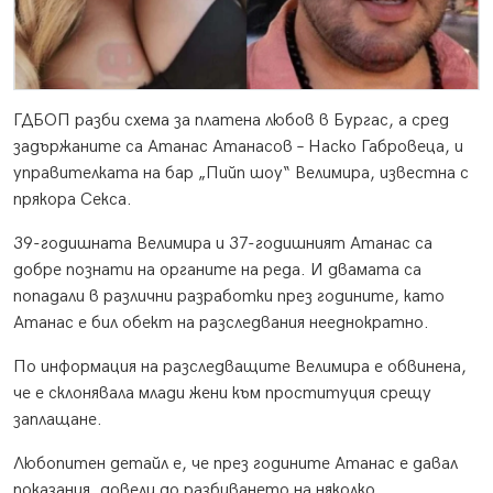
ГДБОП разби схема за платена любов в Бургас, а сред
задържаните са Атанас Атанасов – Наско Габровеца, и
управителката на бар „Пийп шоу“ Велимира, известна с
прякора Секса.
39-годишната Велимира и 37-годишният Атанас са
добре познати на органите на реда. И двамата са
попадали в различни разработки през годините, като
Атанас е бил обект на разследвания нееднократно.
По информация на разследващите Велимира е обвинена,
че е склонявала млади жени към проституция срещу
заплащане.
Любопитен детайл е, че през годините Атанас е давал
показания, довели до разбиването на няколко