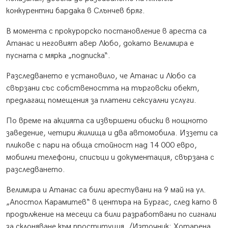
конкурентни бардака в Слънчев бряг.
В момента с прокурорско постановление в ареста са
Атанас и неговият авер Любо, докато Велимира е
пусната с мярка „подписка“.
Разследването е установило, че Атанас и Любо са
свързани със собствеността на търговски обект,
предлагащ помещения за платени сексуални услуги.
По време на акцията са извършени обиски в нощното
заведение, четири жилища и два автомобила. Иззети са
пликове с пари на обща стойност над 14 000 евро,
мобилни телефони, списъци и документация, свързана с
разследването.
Велимира и Атанас са били арестувани на 9 май на ул.
„Апостол Карамитев“ в центъра на Бургас, след като в
продължение на месеци са били разработвани по сигнали
за склоняване към проституция. /Източник: Хотарена