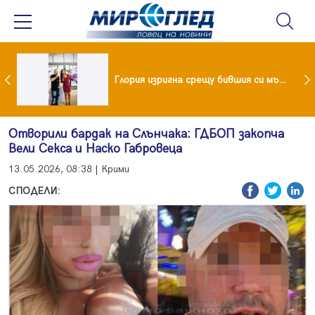
 и майка си построиха къща от 8000 стъклени бутилки
Глория изригна срещу бившия си мъж: Беше със 120-килограмова жена! Искаше бърза печалба...
Отворили бардак на Слънчака: ГДБОП закопча
Вели Секса и Наско Габровеца
13.05.2026, 08:38 | Крими
СПОДЕЛИ: