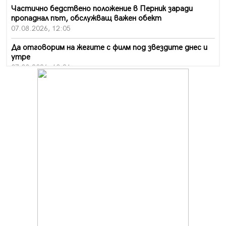
Частично бедствено положение в Перник заради
пропаднал път, обслужващ важен обект
07.08.2026, 12:05
Да отговорим на жегите с филм под звездите днес и
утре
07.08.2026, 10:21
Първите крачки в помощ на пенсионерите в Перник,
вече са факт
07.08.2026, 09:18
Пак ограничават камионите по магистралите в петък
и неделя. Ето обходните маршрути
07.08.2026, 07:55
Ето какво вдъхнови Здравка Евтимова за новата ѝ
книга
07.08.2026, 00:11
Продължава изграждането на нови паркоместа в
Перник
06.08.2026, 11:22