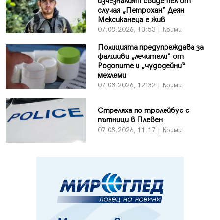
изчезналият свидетел от
случая „Петрохан“ Деян
Мексиканеца е жив
07.08.2026, 13:53 | Крими
Полицията предупреждава за
фалшиви „лечители“ от
Родопите и „чудодейни“
мехлеми
07.08.2026, 12:32 | Крими
Стреляха по тролейбус с
пътници в Плевен
07.08.2026, 11:17 | Крими