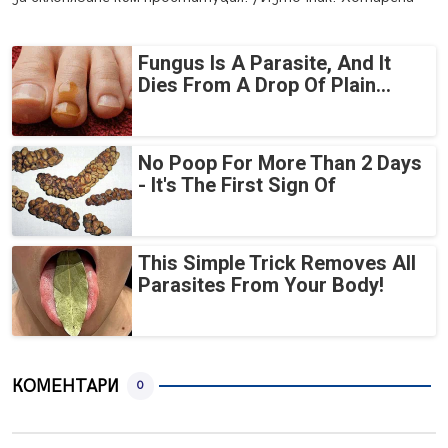
Fungus Is A Parasite, And It
Dies From A Drop Of Plain...
No Poop For More Than 2 Days
- It's The First Sign Of
This Simple Trick Removes All
Parasites From Your Body!
КОМЕНТАРИ
0