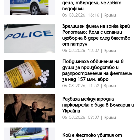
деца, твърдели, че ловят
педофили
06.08.2026, 16:16 | Крими
Зрелищен финал на гонка край
Ропотамо: Кола с испанци
изхвърча в дере след бягство
от патрул
06.08.2026, 13:07 | Крими
Повдигнаха обвинения на 8
души за производство и
разпространение на фентанил
за над 157 млн. евро
06.08.2026, 11:52 | Крими
Разбиха международна
наркомрежа с база в България и
Украйна
06.08.2026, 09:37 | Крими
Кой е жестоко убития от