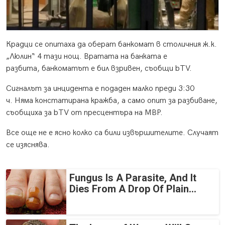
Крадци се опитаха да оберат банкомат в столичния ж.к.
„Люлин“ 4 тази нощ. Вратата на банката е
разбита, банкоматът е бил взривен, съобщи bTV.
Сигналът за инцидента е подаден малко преди 3:30
ч. Няма констатирана кражба, а само опит за разбиване,
съобщиха за bTV от пресцентъра на МВР.
Все още не е ясно колко са били извършителите. Случаят
се изяснява.
Fungus Is A Parasite, And It
Dies From A Drop Of Plain...