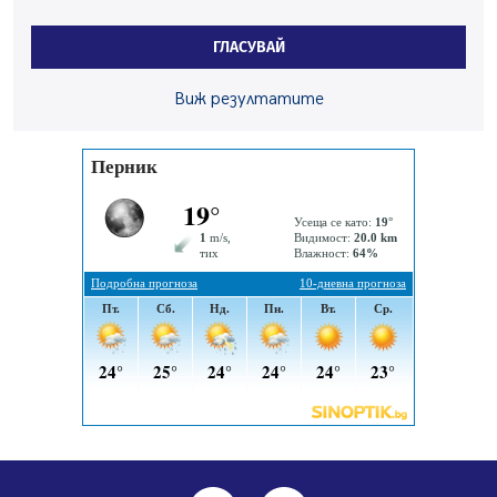
По-малко тежки катастрофи в Пернишко от
началото на годината
ГЛАСУВАЙ
05.08.2026, 09:30
Здравният министър Катя Ивкова и депутата от
Виж резултатите
Перник Мартин Жлябинков обходиха здравни
заведения в Перник
05.08.2026, 09:06
Извънредният и пълномощен посланик на Иран на
посещение в музея в Перник
05.08.2026, 09:02
Млади мъже от Перник в инициатива „Перник
подкрепя своите пенсионери“
05.08.2026, 08:57