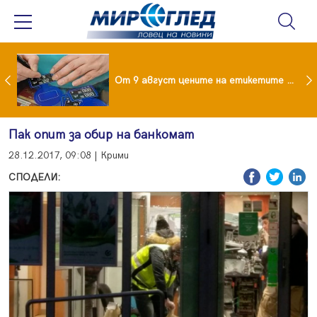
 за изграждане на 13-етажна "мегаджамия" разгневи жителите на Лондон
От 9 август цените на етикетите само в евро
Пак опит за обир на банкомат
28.12.2017, 09:08 | Крими
СПОДЕЛИ: