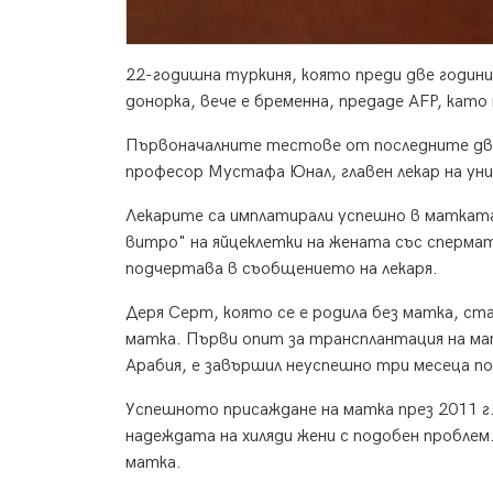
22-годишна туркиня, която преди две години
донорка, вече е бременна, предаде AFP, като
Първоначалните тестове от последните дв
професор Мустафа Юнал, главен лекар на ун
Лекарите са имплатирали успешно в матката 
витро" на яйцеклетки на жената със спермат
подчертава в съобщението на лекаря.
Деря Серт, която се е родила без матка, ст
матка. Първи опит за трансплантация на ма
Арабия, е завършил неуспешно три месеца по
Успешното присаждане на матка през 2011 г
надеждата на хиляди жени с подобен проблем
матка.