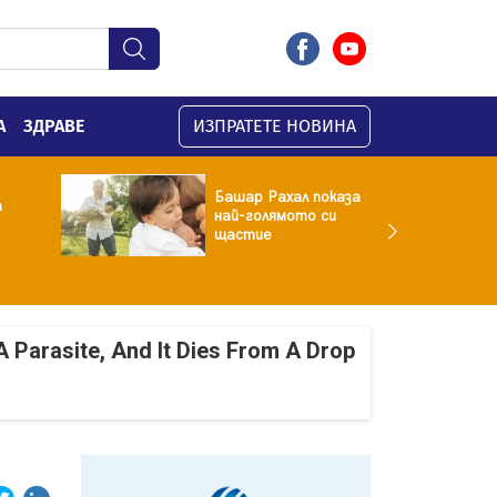
А
ЗДРАВЕ
ИЗПРАТЕТЕ НОВИНА
Башар Рахал показа
а
най-голямото си
щастие
A Parasite, And It Dies From A Drop