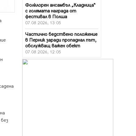
Фолклорен ансамбъл „Кладница“
с голямата награда от
фестивал в Полша
а
07.08.2026, 13:05
Частично бедствено положение
в Перник заради пропаднал път,
ние
обслужващ важен обект
07.08.2026, 12:05
ин
Да отговорим на жегите с филм
под звездите днес и утре
07.08.2026, 10:21
садена
Първите крачки в помощ на
пенсионерите в Перник, вече са
факт
07.08.2026, 09:18
рна
Пак ограничават камионите по
 без
магистралите в петък и неделя.
Ето обходните маршрути
07.08.2026, 07:55