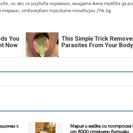
ве, но ако се развива нормално, младата жена трябва да ро
ия термин, отбелязват турските телевизии.
/Pik.bg
ods You
This Simple Trick Removes
ght Now
Parasites From Your Body
ционал с
Мария и майка си построиха
от 8000 стъклени бутилки