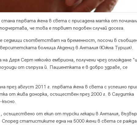
 стана първата жена в света с присадена матка от починал
 подчертава, че това е първият подобен случай досега.
е седмици съответстват на бременност, посочи в съобще
иверситетската болница Акдениз в Анталия (Южна Турция).
на Деря Серт няколко ембриона, получени чрез оплождане "
озоиди от съпруга й. Пациентката е в добро здраве, се
ана през август 2011 г. първата жена в света с успешно при
тка от жива донорка, осъществен през 2000 г. в Саудитка
-късно.
., осъществено от екип от турски лекари в Анталия, възвъ
. Според статистиките една на 5000 жени в света се ражда