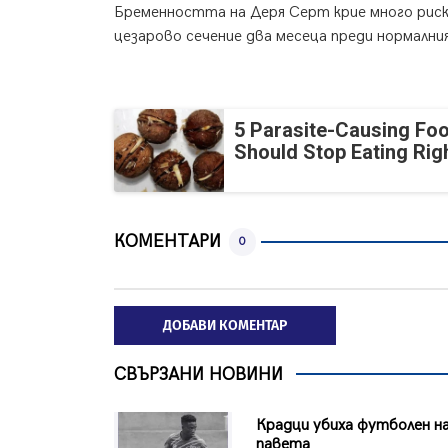
Бременността на Деря Серт крие много риско
цезарово сечение два месеца преди нормалн
5 Parasite-Causing Fo
Should Stop Eating Ri
КОМЕНТАРИ
0
ДОБАВИ КОМЕНТАР
СВЪРЗАНИ НОВИНИ
Крадци убиха футболен на
павета