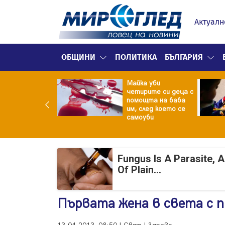
Актуалн
ОБЩИНИ
ПОЛИТИКА
БЪЛГАРИЯ
ф.Кантарджиев:
Майка уби
ете се от
четирите си деца с
арите и полово
помощта на баба
даваните
им, след което се
екции
самоуби
Fungus Is A Parasite, 
Of Plain...
Първата жена в света с п