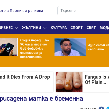
ото в Перник и региона
БИЗНЕС
ЖЪЛТИНИ
КУЛТУРА
СПОРТ
СВЯТ
МОД
Съдия нареди: До
90 часа месечно
Азис скочи н
във фейсбук и
гейовете
инстаграм за
непълнолетни
And It Dies From A Drop
Fungus Is 
Of Plain...
рисадена матка е бременна