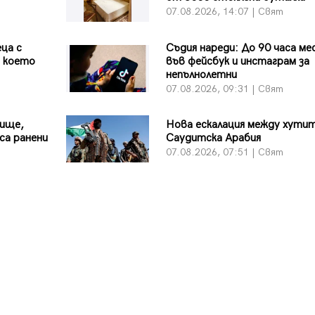
07.08.2026, 14:07 | Свят
ца с
Съдия нареди: До 90 часа ме
д което
във фейсбук и инстаграм за
непълнолетни
07.08.2026, 09:31 | Свят
лище,
Нова ескалация между хутит
са ранени
Саудитска Арабия
07.08.2026, 07:51 | Свят