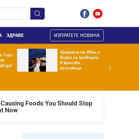
А
ЗДРАВЕ
ИЗПРАТЕТЕ НОВИНА
Щерката на Иван и
а Геро
Вихра се превърна
от
в красива
звода!
госпожица
-Causing Foods You Should Stop
ht Now