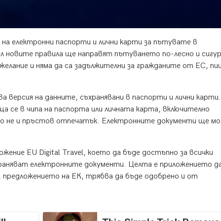
 на електронни паспорти и лични карти за пътувате в
 новите правила ще направят пътуването по-лесно и сигур
желание и няма да са задължителни за гражданите от ЕС, пи
 версия на данните, съхранявани в паспорти и лични карти.
 се в чипа на паспорта или личната карта, включително
но не и пръстов отпечатък. Електронните документи ще мо
жение EU Digital Travel, което да бъде достъпно за всички
ъхраняват електронните документи. Целта е приложението д
, предложението на ЕК, трябва да бъде одобрено и от