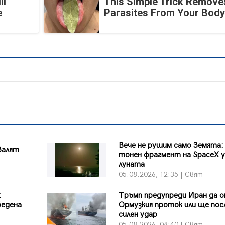
ll
This Simple Trick Removes
e
Parasites From Your Body
Вече не рушим само Земята:
валят
тонен фрагмент на SpaceX 
луната
05.08.2026, 12:35 | Свят
:
Тръмп предупреди Иран да 
бедена
Ормузкия проток или ще пос
силен удар
05.08.2026, 08:40 | Свят