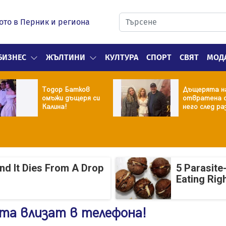
ото в Перник и региона
БИЗНЕС
ЖЪЛТИНИ
КУЛТУРА
СПОРТ
СВЯТ
МОД
Тодор Батков
Дъщерята н
омъжи дъщеря си
отвратена 
Калина!
него след ра
And It Dies From A Drop
5 Parasite
Eating Rig
та влизат в телефона!