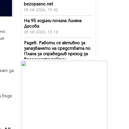
bezopasno.net
05.08.2026, 15:42
На 95 години почина Лиляна
Десова
но.
05.08.2026, 15:18
ше
Радев: Работи се активно за
запазването на средствата по
Плана за справедлив преход за
въглищните райони
05.08.2026, 14:57
гат да
Звезди от световна сцена в
Перник ще пеят на Пернишката
крепост
05.08.2026, 14:01
а бъде
„Топлофикация Перник“
напредва с дигитализацията на
отчетния процес
05.08.2026, 11:48