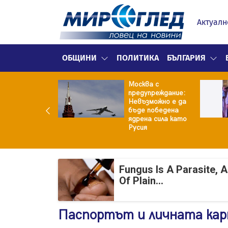
Актуалн
ОБЩИНИ
ПОЛИТИКА
БЪЛГАРИЯ
е не рушим
Москва с
о Земята: 4-
предупреждание:
ен фрагмент на
Невъзможно е да
ceX удари
бъде победена
ата
ядрена сила като
Русия
Fungus Is A Parasite, 
Of Plain...
Паспортът и личната кар