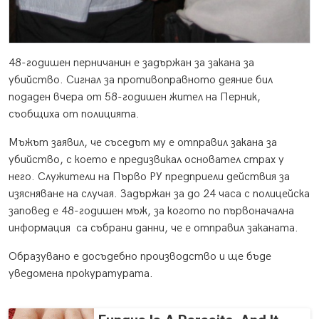
48-годишен перничанин е задържан за закана за
убийство. Сигнал за противоправното деяние бил
подаден вчера от 58-годишен жител на Перник,
съобщиха от полицията.
Мъжът заявил, че съседът му е отправил закана за
убийство, с което е предизвикал основател страх у
него. Служители на Първо РУ предприели действия за
изясняване на случая. Задържан за до 24 часа с полицейска
заповед е 48-годишен мъж, за когото по първоначална
информация са събрани данни, че е отправил заканата.
Образувано е досъдебно производство и ще бъде
уведомена прокуратурата.