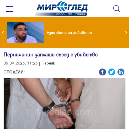
 До 90 часа месечно във фейсбук и инстаграм за непълнолетни
Азис скочи на гейовете
Перничанин заплаши съсед с убийство
05.09.2025, 11:25 | Перник
СПОДЕЛИ: