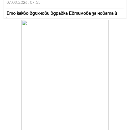
07.08.2026, 07:55
Ето какво вдъхнови Здравка Евтимова за новата ѝ
книга
07.08.2026, 00:11
Продължава изграждането на нови паркоместа в
Перник
06.08.2026, 11:22
Върви почистване на главен път от квартал „Бела
вода“ до кв. „Църква“
06.08.2026, 10:57
Четири сигнала до пожарната в Перник за денонощие,
пожарникарите призовават към повишено внимание
06.08.2026, 09:43
Много заразен вирус върлува в Перник
06.08.2026, 09:28
Проверки за спазване правилата за пожарна
безопасност по време на жътвената кампания в