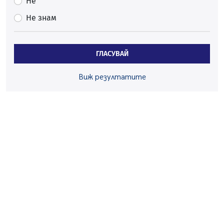
Не
05.08.2026, 11:48
Не знам
Радев: Работи се усилено за спасяване на средствата
по Плана за справедлив преход за Стара Загора,
Кюстендил и Перник
ГЛАСУВАЙ
05.08.2026, 11:34
Вече няма чакащи с години за присъединяване към
Виж резултатите
мрежата на „ВиК“ в Перник
05.08.2026, 11:22
След сигнали: Санкции за шумни младежи и
предупреждения заради тормоз над жена в Перник
05.08.2026, 10:03
Непълнолетни с електрически тротинетки
санкционирани при нощна проверка в Перник
05.08.2026, 10:00