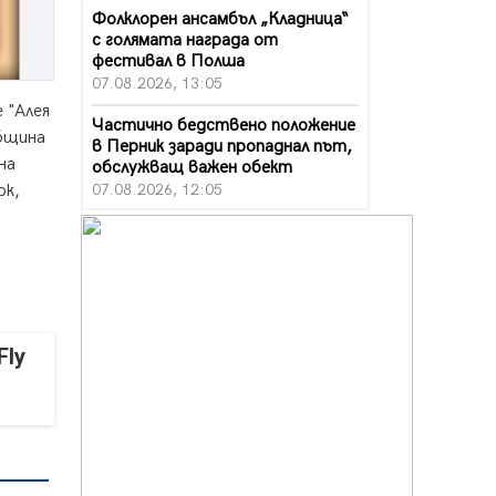
Фолклорен ансамбъл „Кладница“
с голямата награда от
фестивал в Полша
07.08.2026, 13:05
 "Алея
Частично бедствено положение
Община
в Перник заради пропаднал път,
на
обслужващ важен обект
07.08.2026, 12:05
рк,
Да отговорим на жегите с филм
под звездите днес и утре
07.08.2026, 10:21
Първите крачки в помощ на
пенсионерите в Перник, вече са
Fly
факт
07.08.2026, 09:18
Пак ограничават камионите по
магистралите в петък и неделя.
Ето обходните маршрути
07.08.2026, 07:55