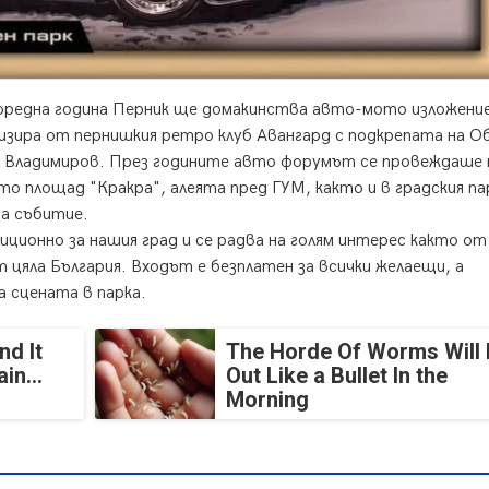
 поредна година Перник ще домакинства авто-мото изложение
изира от пернишкия ретро клуб Авангард с подкрепата на 
в Владимиров. През годините авто форумът се провеждаше 
то площад "Кракра", алеята пред ГУМ, както и в градския па
а събитие.
иционно за нашия град и се радва на голям интерес както от
 цяла България. Входът е безплатен за всички желаещи, а
а сцената в парка.
nd It
The Horde Of Worms Will 
in...
Out Like a Bullet In the
Morning