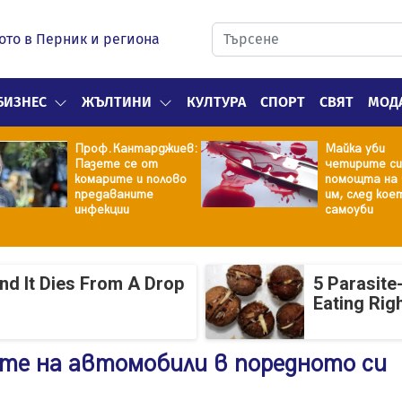
ото в Перник и региона
БИЗНЕС
ЖЪЛТИНИ
КУЛТУРА
СПОРТ
СВЯТ
МОД
Проф.Кантарджиев:
Майка уби
Пазете се от
четирите си
комарите и полово
помощта на 
предаваните
им, след кое
инфекции
самоуби
And It Dies From A Drop
5 Parasite
Eating Rig
те на автомобили в поредното си