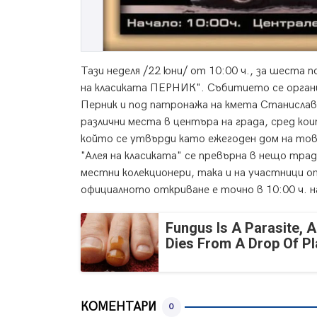
Тази неделя /22 юни/ от 10:00 ч., за шеста
на класиката ПЕРНИК". Събитието се орган
Перник и под патронажа на кмета Станисла
различни места в центъра на града, сред кои
който се утвърди като ежегоден дом на тов
"Алея на класиката" се превърна в нещо трад
местни колекционери, така и на участници от
официалното откриване е точно в 10:00 ч. н
Fungus Is A Parasite, A
Dies From A Drop Of Pla
КОМЕНТАРИ
0