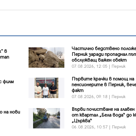
Частично бедствено положе
к" в
Перник заради пропаднал пъ
етап
обслужващ важен обект
07.08.2026, 12:05 | Перник
Първите крачки в помощ на
с филм
пенсионерите в Перник, вече
факт
07.08.2026, 09:18 | Перник
Върви почистване на главен
 на нови
от квартал „Бела вода“ до к
„Църква“
06.08.2026, 10:57 | Перник