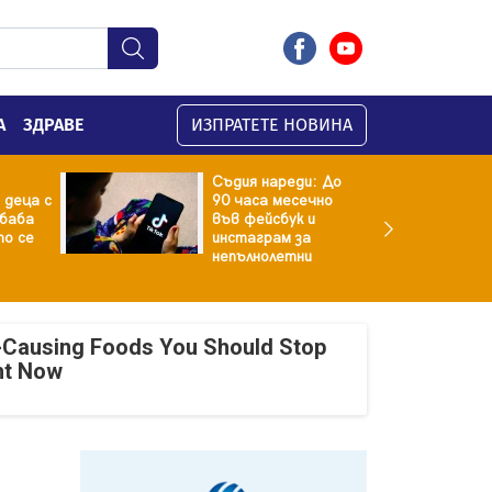
А
ЗДРАВЕ
ИЗПРАТЕТЕ НОВИНА
Съдия нареди: До
 деца с
90 часа месечно
баба
във фейсбук и
то се
инстаграм за
непълнолетни
-Causing Foods You Should Stop
ht Now