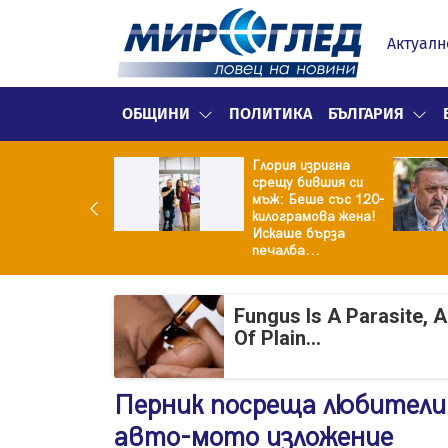
Актуалн
ОБЩИНИ
ПОЛИТИКА
БЪЛГАРИЯ
Глория изригна
ия и майка си
срещу бившия си
троиха къща от
мъж: Беше със 120-
0 стъклени
килограмова жена!
илки
Искаше бърза
печалба...
Fungus Is A Parasite, 
Of Plain...
Перник посреща любители
авто-мото изложение