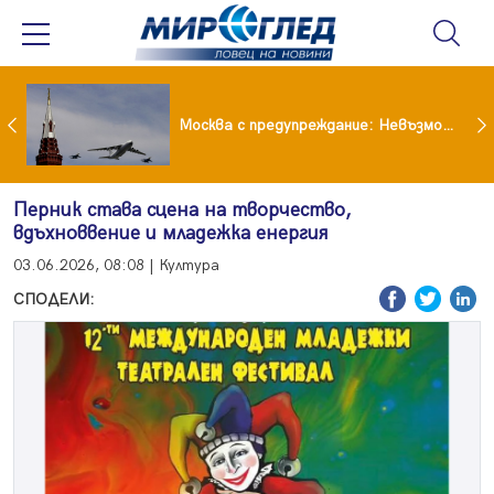
Вече не рушим само Земята: 4-тонен фрагмент на SpaceX удари луната
Москва с предупреждание: Невъзможно е да бъде победена ядрена сила като Русия
Перник става сцена на творчество,
вдъхноввение и младежка енергия
03.06.2026, 08:08 | Култура
СПОДЕЛИ: