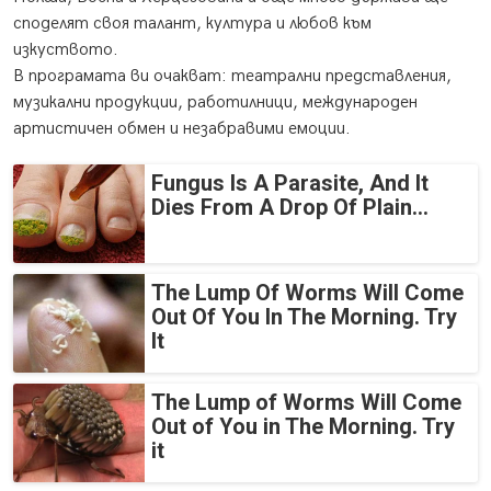
споделят своя талант, култура и любов към
изкуството.
В програмата ви очакват: театрални представления,
музикални продукции, работилници, международен
артистичен обмен и незабравими емоции.
Fungus Is A Parasite, And It
Dies From A Drop Of Plain...
The Lump Of Worms Will Come
Out Of You In The Morning. Try
It
The Lump of Worms Will Come
Out of You in The Morning. Try
it