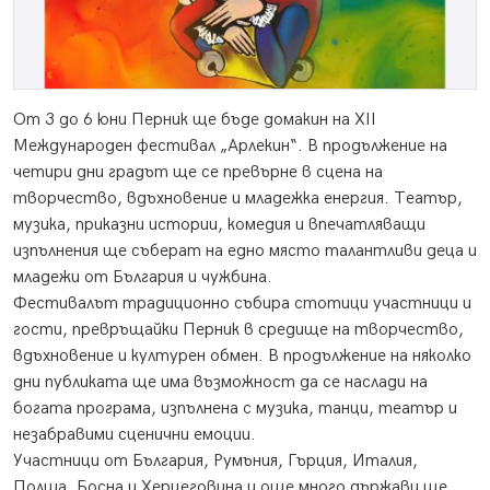
От 3 до 6 юни Перник ще бъде домакин на XII
Международен фестивал „Арлекин“. В продължение на
четири дни градът ще се превърне в сцена на
творчество, вдъхновение и младежка енергия. Театър,
музика, приказни истории, комедия и впечатляващи
изпълнения ще съберат на едно място талантливи деца и
младежи от България и чужбина.
Фестивалът традиционно събира стотици участници и
гости, превръщайки Перник в средище на творчество,
вдъхновение и културен обмен. В продължение на няколко
дни публиката ще има възможност да се наслади на
богата програма, изпълнена с музика, танци, театър и
незабравими сценични емоции.
Участници от България, Румъния, Гърция, Италия,
Полша, Босна и Херцеговина и още много държави ще