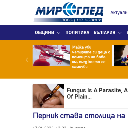
Актуалн
ОБЩИНИ
ПОЛИТИКА
БЪЛГАРИЯ
ф.Кантарджиев:
Майка уби
ете се от
четирите си деца с
арите и полово
помощта на баба
даваните
им, след което се
екции
самоуби
Fungus Is A Parasite, 
Of Plain...
Перник става столица на