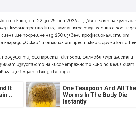
жното кино, oт 22 до 28 юни 2026 г. , Дворецът на култур
 за късометражно кино, кампанията тази година е под надс
 сцена ще посрещне над 250 изявени професионалисти от
а награди „Оскар“ и отличия от престижни форуми като Вен
 продуценти, сценаристи, актьори, филмови журналисти и
азвиват изкуството на късометражното кино по целия свят.
ивала ще бъдат с вход свободен
nd It
One Teaspoon And All The
in...
Worms In The Body Die
Instantly