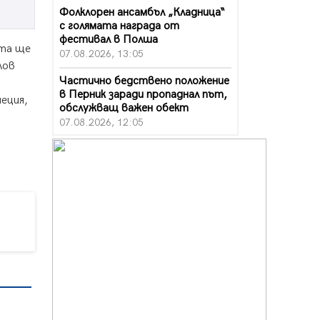
Фолклорен ансамбъл „Кладница“
с голямата награда от
фестивал в Полша
ата ще
07.08.2026, 13:05
лов
Частично бедствено положение
в Перник заради пропаднал път,
еция,
обслужващ важен обект
07.08.2026, 12:05
Да отговорим на жегите с филм
под звездите днес и утре
07.08.2026, 10:21
Първите крачки в помощ на
пенсионерите в Перник, вече са
факт
07.08.2026, 09:18
Пак ограничават камионите по
магистралите в петък и неделя.
Ето обходните маршрути
07.08.2026, 07:55