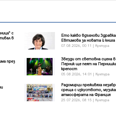
ница“ с
Ето какво вдъхнови Здравка
тивал в
Евтимова за новата ѝ книга
07.08.2026, 00:11 | Култура
Звезди от световна сцена в
има през
Перник ще пеят на Пернишк
крепост
05.08.2026, 14:01 | Култура
Радомирци преживяха незаб
ни
среща с изкуството, музика
атмосферата на Франция
25.07.2026, 08:15 | Култура