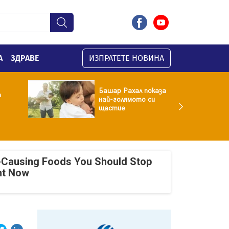
А
ЗДРАВЕ
ИЗПРАТЕТЕ НОВИНА
Башар Рахал показа
а
най-голямото си
щастие
-Causing Foods You Should Stop
ht Now