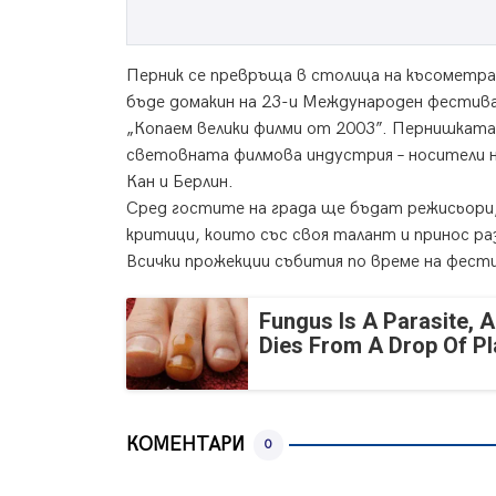
Перник се превръща в столица на късометра
бъде домакин на 23-и Международен фестивал
„Копаем велики филми от 2003”. Пернишката
световната филмова индустрия – носители н
Кан и Берлин.
Сред гостите на града ще бъдат режисьори,
критици, които със своя талант и принос р
Всички прожекции събития по време на фест
Fungus Is A Parasite, A
Dies From A Drop Of Pla
КОМЕНТАРИ
0