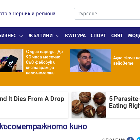
ото в Перник и региона
БИЗНЕС
ЖЪЛТИНИ
КУЛТУРА
СПОРТ
СВЯТ
МОД
Съдия нареди: До
90 часа месечно
Азис скочи н
във фейсбук и
гейовете
инстаграм за
непълнолетни
And It Dies From A Drop
5 Parasite
Eating Rig
 късометражното кино