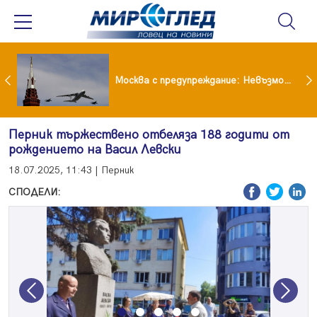
Вече не рушим само Земята: 4-тонен фрагмент на SpaceX удари луната
Москва с предупреждание: Невъзможно е да бъде победена ядрена сила като Русия
Перник тържествено отбеляза 188 годити от
рождението на Васил Левски
18.07.2025, 11:43 | Перник
СПОДЕЛИ:
Previous
Next