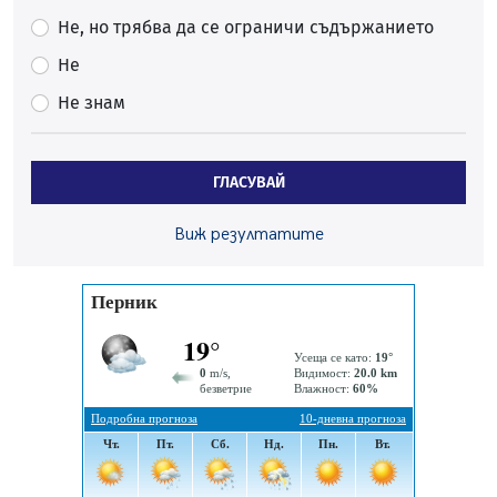
Перник
Не, но трябва да се ограничи съдържанието
05.08.2026, 00:32
Не
Обвинител от Перник оглави Независимо сдружение
на българските прокурори
Не знам
04.08.2026, 15:31
Новите влакове снабдени с климатик и Wi-Fi връзка
ГЛАСУВАЙ
тръгват от понеделник
04.08.2026, 14:24
Виж резултатите
56-годишен е загиналият водач на камион, паднал от
мост на "Струма"
04.08.2026, 12:08
Най-чаканият ремонт в Перник започва този петък
04.08.2026, 09:11
Все по-горещо с всеки ден: Жълт код в почти цялата
страна, Перник свети в зелено
04.08.2026, 07:39