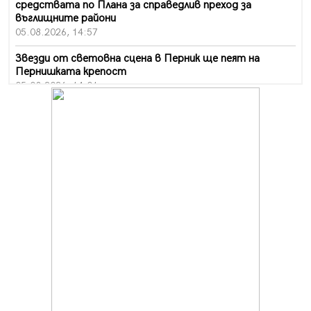
средствата по Плана за справедлив преход за
въглищните райони
05.08.2026, 14:57
Звезди от световна сцена в Перник ще пеят на
Пернишката крепост
05.08.2026, 14:01
„Топлофикация Перник“ напредва с дигитализацията
на отчетния процес
05.08.2026, 11:48
Радев: Работи се усилено за спасяване на средствата
по Плана за справедлив преход за Стара Загора,
Кюстендил и Перник
05.08.2026, 11:34
Вече няма чакащи с години за присъединяване към
мрежата на „ВиК“ в Перник
05.08.2026, 11:22
След сигнали: Санкции за шумни младежи и
предупреждения заради тормоз над жена в Перник