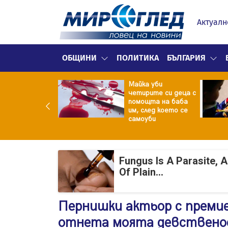
Актуалн
ОБЩИНИ
ПОЛИТИКА
БЪЛГАРИЯ
ф.Кантарджиев:
Майка уби
ете се от
четирите си деца с
арите и полово
помощта на баба
даваните
им, след което се
екции
самоуби
Fungus Is A Parasite, 
Of Plain...
Пернишки актьор с премие
отнета моята девствено