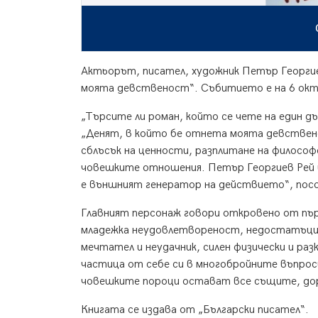
Актьорът, писател, художник Петър Георгие
моята девственост“. Събитието е на 6 окт
„Търсите ли роман, който се чете на един д
„Денят, в който бе отнета моята девствен
сблъсък на ценности, разплитане на философ
човешките отношения. Петър Георгиев Рей 
е външният генератор на действието“, пос
Главният персонаж говори откровено от първ
младежка неудовлетвореност, недостатъци н
мечтател и неудачник, силен физически и ра
частица от себе си в многобройните въпрос
човешките пороци остават все същите, до
Книгата се издава от „Български писател“.