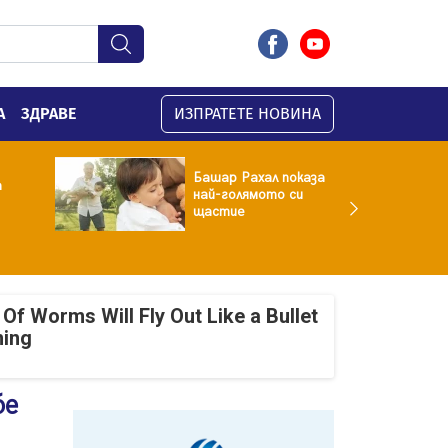
А
ЗДРАВЕ
ИЗПРАТЕТЕ НОВИНА
Башар Рахал показа
а
най-голямото си
щастие
Of Worms Will Fly Out Like a Bullet
ning
бе