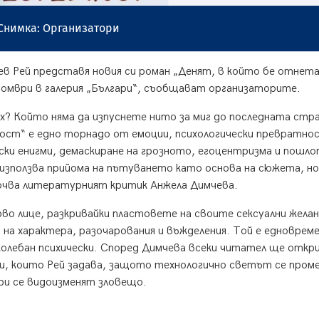
Снимка: Организатори
в Рей представя новия си роман „Денят, в който бе отнет
омври в галерия „Българи“, съобщават организаторите.
ъх? Който няма да изпуснете нито за миг до последната стр
ост“ е едно торнадо от емоции, психологически превратно
ски енигми, демаскиране на грозното, егоцентризма и пошло
използва прийома на пътуването като основа на сюжета, н
очва литературният критик Анжела Димчева.
о лице, разкривайки пластовете на своите сексуални желан
а характера, разочарования и въжделения. Той е едноврем
зколебан психически. Според Димчева всеки читател ще откр
и, които Рей задава, защото технологично светът се проме
ри се видоизменят зловещо.