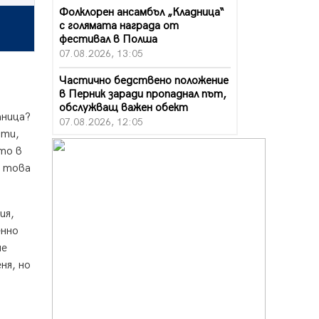
Фолклорен ансамбъл „Кладница“
с голямата награда от
фестивал в Полша
07.08.2026, 13:05
а
Частично бедствено положение
в Перник заради пропаднал път,
обслужващ важен обект
аница?
07.08.2026, 12:05
сти,
Да отговорим на жегите с филм
то в
под звездите днес и утре
о това
07.08.2026, 10:21
Първите крачки в помощ на
ия,
пенсионерите в Перник, вече са
факт
енно
07.08.2026, 09:18
ие
ня, но
Пак ограничават камионите по
магистралите в петък и неделя.
Ето обходните маршрути
07.08.2026, 07:55