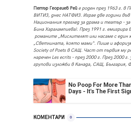
Петър Георгиев Рей
е роден през 1963 г. в
П
ВИТИЗ, днес НАТФИЗ. Играе две години във 
Националния преглед за драма и театър – за
Бина Харалампиева). През 1991 г. емигрира
романите „Мислителят или насаме с един ж
„Светлината, която мами“. Пише и афоризми
Society of Рoets в САЩ. Част от първия му 
наречен Les ecrits – през 2000 г.
През 2000 г.
групови изложби в Канада, САЩ, България, 
No Poop For More Than
Days - It's The First Sig
КОМЕНТАРИ
0