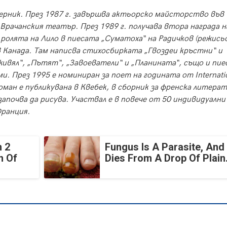
ерник
. През 1987 г. завършва актьорско майсторство във
Врачанския театър. През 1989 г. получава втора награда н
 ролята на Лило в пиесата „Суматоха“ на Радичков (режись
 в Канада. Там написва стихосбирката „Гвоздеи кръстни“ и
ивял“, „Пътят“, „Завоеватели“ и „Планината“, също и пи
. През 1995 е номиниран за поет на годината от Internati
роман е публикувана в Квебек, в сборник за френска литерат
 започва да рисува. Участвал е в повече от 50 индивидуални
Франция.
 2
Fungus Is A Parasite, And 
n Of
Dies From A Drop Of Plain.