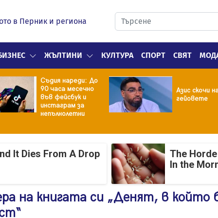
ото в Перник и региона
БИЗНЕС
ЖЪЛТИНИ
КУЛТУРА
СПОРТ
СВЯТ
МОД
Съдия нареди: До
90 часа месечно
Азис скочи н
във фейсбук и
гейовете
инстаграм за
непълнолетни
And It Dies From A Drop
The Horde 
In the Mor
ра на книгата си „Денят, в който 
ст“