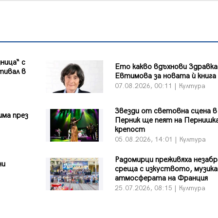
ница“ с
Ето какво вдъхнови Здравка
тивал в
Евтимова за новата ѝ книга
07.08.2026, 00:11 | Култура
Звезди от световна сцена в
има през
Перник ще пеят на Пернишк
крепост
05.08.2026, 14:01 | Култура
Радомирци преживяха незаб
ни
среща с изкуството, музика
атмосферата на Франция
25.07.2026, 08:15 | Култура