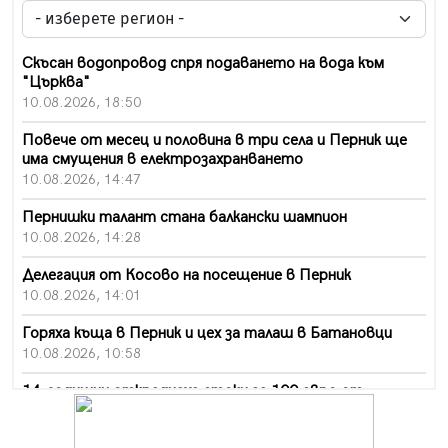
Скъсан водопровод спря подаването на вода към
"Църква"
10.08.2026, 18:50
Повече от месец и половина в три села и Перник ще
има смущения в електрозахранването
10.08.2026, 14:47
Пернишки талант стана балкански шампион
10.08.2026, 14:28
Делегация от Косово на посещение в Перник
10.08.2026, 14:01
Горяха къща в Перник и цех за талаш в Батановци
10.08.2026, 10:58
14-годишни откраднаха стоки за 100 евро от
хипермаркет в Перник
10.08.2026, 10:55