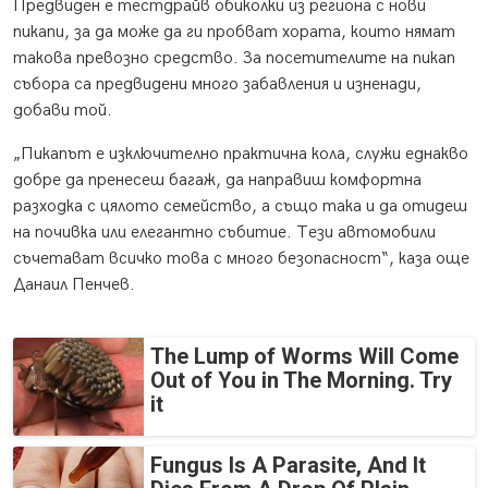
Предвиден е тестдрайв обиколки из региона с нови
пикапи, за да може да ги пробват хората, които нямат
такова превозно средство. За посетителите на пикап
събора са предвидени много забавления и изненади,
добави той.
„Пикапът е изключително практична кола, служи еднакво
добре да пренесеш багаж, да направиш комфортна
разходка с цялото семейство, а също така и да отидеш
на почивка или елегантно събитие. Тези автомобили
съчетават всичко това с много безопасност“, каза още
Данаил Пенчев.
The Lump of Worms Will Come
Out of You in The Morning. Try
it
Fungus Is A Parasite, And It