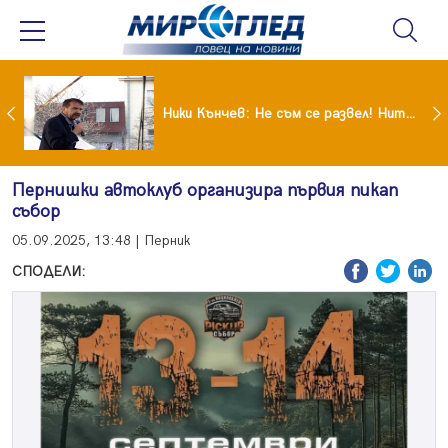
Щерката на Мария си кръцнала носа преди абитуриентския си бал
Ники Кънчев: Не съм се развел! Нито явно, нито тайно
Пернишки автоклуб организира първия пикап
събор
05.09.2025, 13:48 | Перник
СПОДЕЛИ: