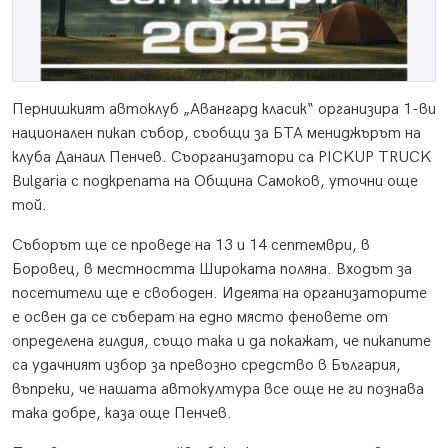
Пернишкият автоклуб „Авангард класик“ организира 1-ви
национален пикап събор, съобщи за БТА мениджърът на
клуба Данаил Пенчев. Съорганизатори са PICKUP TRUCK
Bulgaria с подкрепата на Община Самоков, уточни още
той.
Съборът ще се проведе на 13 и 14 септември, в
Боровец, в местността Широката поляна. Входът за
посетители ще е свободен. Идеята на организаторите
е освен да се съберат на едно място феновете от
определена гилдия, също така и да покажат, че пикапите
са удачният избор за превозно средство в България,
въпреки, че нашата автокултура все още не ги познава
така добре, каза още Пенчев.