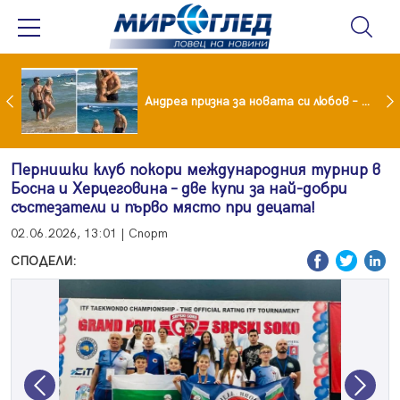
Драма вместо щастие: Звезда от "Татковци" е в болница с високорискова бременност
Андреа призна за новата си любов – руснакът Игор
Пернишки клуб покори международния турнир в
Босна и Херцеговина – две купи за най-добри
състезатели и първо място при децата!
02.06.2026, 13:01 | Спорт
СПОДЕЛИ:
Previous
Next