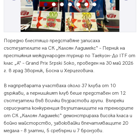
Поредно блестящо представяне записаха
състезателите на СК „Калоян Ладимекс“ – Перник на
престижния международен турнир по Таекуон-До ITF от
клас „А“ – Grand Prix Srpski Soko, проведен на 30 май 2026
г. в град Зворник, Босна и Херцеговина.
В надпреварата участваха около 37 клуба от 10
държави, а пернишкият клуб беше представен от 12
състезатели във всички възрастови групи. Въпреки
сериозната конкуренция възпитаниците на треньорите
от СК „Калоян Ладимекс“ демонстрираха висока класа и
бойно майсторство, завоювайки впечатляващите 20
медала – 8 златни, 5 сребърни и 7 бронзови.