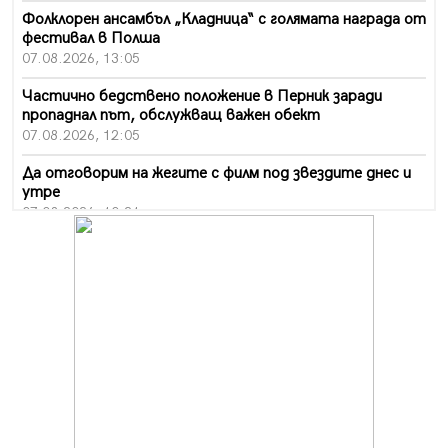
Фолклорен ансамбъл „Кладница“ с голямата награда от
фестивал в Полша
07.08.2026, 13:05
Частично бедствено положение в Перник заради
пропаднал път, обслужващ важен обект
07.08.2026, 12:05
Да отговорим на жегите с филм под звездите днес и
утре
07.08.2026, 10:21
Първите крачки в помощ на пенсионерите в Перник,
вече са факт
07.08.2026, 09:18
Пак ограничават камионите по магистралите в петък
и неделя. Ето обходните маршрути
07.08.2026, 07:55
Ето какво вдъхнови Здравка Евтимова за новата ѝ
книга
07.08.2026, 00:11