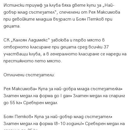
Истински триумф за клуба бяха двете купи за „Най-
добър млад състезател“, спечелени от Рея Максимова
при девойките младша възраст и Боян Петков при
децата.
СК „Калоян Ладимекс“ завоюва и първо място в
отборното класиране при децата сред всички 37
участващи клуба, а в генералното класиране се нареди на
престижното пето място.
Отличени състезатели:
Рея Максимова• Купа за най-добра млада състезателка•
Златен медал на форма до I дан• Златен медал на спаринг
до 55 кг• Сребърен медал
Боян Петков• Купа за най-добър млад състезател•
Златен медал на форма (8–10 години)• Сребърен медал на