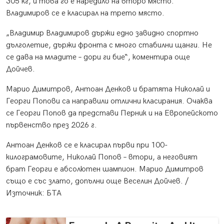
305 кг, и това го е наредило на второ място.
Владимиров се е класирал на трето място.
„Владимир Владимиров държи едно завидно спортно
дълголетие, държи фронта с много стабилни щанги. Не
се дава на младите – дори ги бие“, коментира още
Дойчев.
Марио Димитров, Антоан Денков и братята Николай и
Георги Попови са направили отлични класирания. Очаква
се Георги Попов да представи
Перник
и на Европейското
първенство през 2026 г.
Антоан Денков се е класирал първи при 100-
килограмовите, Николай Попов – втори, а неговият
брат Георги е абсолютен шампион. Марио Димитров
също е със злато, допълни още Веселин Дойчев. /
Източник: БТА