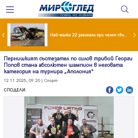
езидент: Искаме споразумение със САЩ , но без компромиси
Най-малко 22 загинали при челен сблъсък между два автобуса
Пернишкият състезател по силов трибой Георги
Попов стана абсолютен шампион в неговата
категория на турнира „Аполония“
12.11.2025, 09:20 | Спорт
СПОДЕЛИ: