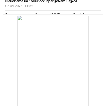
Феновете на "Миньор" превземат Разлог
07.08.2026, 14:52
Ремонтът на ул. "Ален мак" в Перник е в заключителен
етап
07.08.2026, 14:10
Фолклорен ансамбъл „Кладница“ с голямата награда от
фестивал в Полша
07.08.2026, 13:05
Частично бедствено положение в Перник заради
пропаднал път, обслужващ важен обект
07.08.2026, 12:05
Да отговорим на жегите с филм под звездите днес и
утре
07.08.2026, 10:21
Първите крачки в помощ на пенсионерите в Перник,
вече са факт
07.08.2026, 09:18