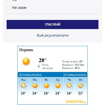
безопасност по време на жътвената кампания в
Не знам
Перник
06.08.2026, 07:51
Ето какви забавления ще има през август в Перник
ГЛАСУВАЙ
06.08.2026, 00:48
Пернишки експерт за фишинг измамите:
Виж резултатите
Проверявайте съмнителните линкове в bezopasno.net
05.08.2026, 15:42
На 95 години почина Лиляна Десова
05.08.2026, 15:18