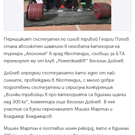
Пернишкият състезател по силов трибой Георги Попов
стана абсолютен шампион в неговата категория на
турнира „Аполония“ в град Кюстендил, съобщи за БТА
треньорът му от клуб „Powerdeadlift“ Веселин Дойчев.
Дойчев определи състезанието като едно от най-
силните, провеждани в Кюстендил, с много добре
подготвени състезатели и сериозна конкуренция.
„Всички трибойци в про категорията са вдигали щанги
над 300 кг“, коментира още Веселин Дойчев. В нея
участие са взели перничанинът Мишел Мартин и
Владимир Владимиров.
Мишел Мартин е поставил личен рекорд, като е вдигнал