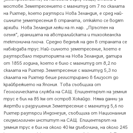
мостове.Земетресението с магнитуд от 7 по скалата
на Рихтер, което разтърси Нова Зеландия, е сред най-
силните земетресения в страната, откакто се водят
архиви. Нова Зеландия лежи на т.нар. „Пръстен на
огъня”, границата на австралийската и тихоокеанска
тектонична плоча. Средно веднъж на ден в страната се
наблюдава трус.Най-силното земетресение, което е
разтърсвало територията на Нова Зеландия, датира
от 1855 година, което е било с магнитуд от 8,2 по
скалата на Рихтер.Земетресение с магнитуд 5,3 по
скалата на Рихтер беше регистрирано в близост до
крайбрежието на Япония. Това съобщиха от
Геологическата служба на САЩ. Епицентърът на земния
трус е бил на 85 км от остров Хокайдо. Няма данни за
жертви и разрушения.Земетресение с магнитуд 5,6 по
Рихтер разтърси Индонезия, съобщиха от Националния
сеизмологичен институт на САЩ. Епицентърът на
земния трус е бил на около 40 км дълбочина, на около 245