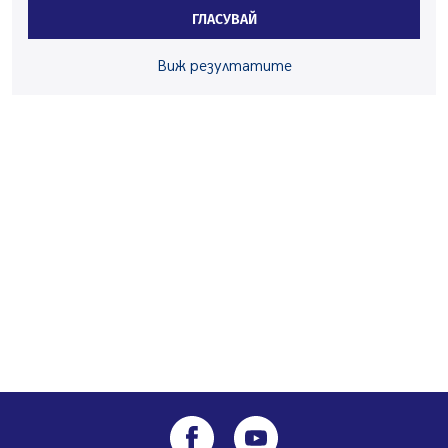
Перник
ГЛАСУВАЙ
06.08.2026, 07:51
Ето какви забавления ще има през август в Перник
Виж резултатите
06.08.2026, 00:48
Пернишки експерт за фишинг измамите:
Проверявайте съмнителните линкове в bezopasno.net
05.08.2026, 15:42