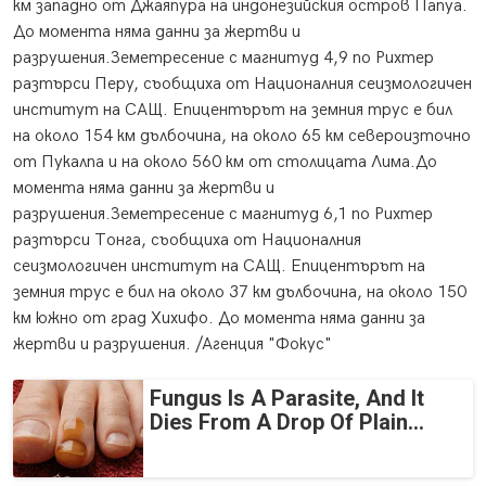
км западно от Джаяпура на индонезийския остров Папуа.
До момента няма данни за жертви и
разрушения.Земетресение с магнитуд 4,9 по Рихтер
разтърси Перу, съобщиха от Националния сеизмологичен
институт на САЩ. Епицентърът на земния трус е бил
на около 154 км дълбочина, на около 65 км североизточно
от Пукалпа и на около 560 км от столицата Лима.До
момента няма данни за жертви и
разрушения.Земетресение с магнитуд 6,1 по Рихтер
разтърси Тонга, съобщиха от Националния
сеизмологичен институт на САЩ. Епицентърът на
земния трус е бил на около 37 км дълбочина, на около 150
км южно от град Хихифо. До момента няма данни за
жертви и разрушения. /Агенция "Фокус"
Fungus Is A Parasite, And It
Dies From A Drop Of Plain...