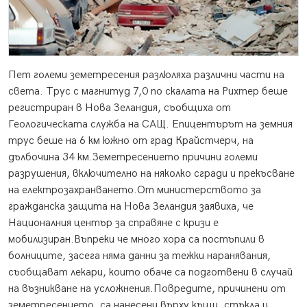
Пет големи земетресения разлюляха различни части на
света. Трус с магнитуд 7,0 по скалата на Рихтер беше
регистриран в Нова Зеландия, съобщиха от
Геологическата служба на САЩ. Епицентърът на земния
трус беше на 6 км южно от град Крайстчерч, на
дълбочина 34 км.
Земетресението причини големи
разрушения, включително на няколко сгради и прекъсване
на електрозахранването.От министерството за
гражданска защита на Нова Зеландия заявиха, че
Националния център за справяне с кризи е
мобилизиран.Въпреки че много хора са постъпили в
болниците, засега няма данни за тежки наранявания,
съобщават лекари, които обаче са подготвени в случай
на възникване на усложнения.Повредите, причинени от
земетресението, са нанесени върху къщи, стъкла и