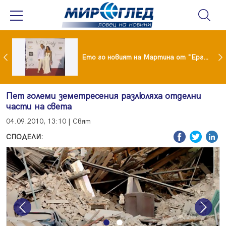
ики Кънчев се разведе тайно като Геро
Ето го новият на Мартина от "Ергенът"
Пет големи земетресения разлюляха отделни
части на света
04.09.2010, 13:10 | Свят
СПОДЕЛИ:
Previous
Next