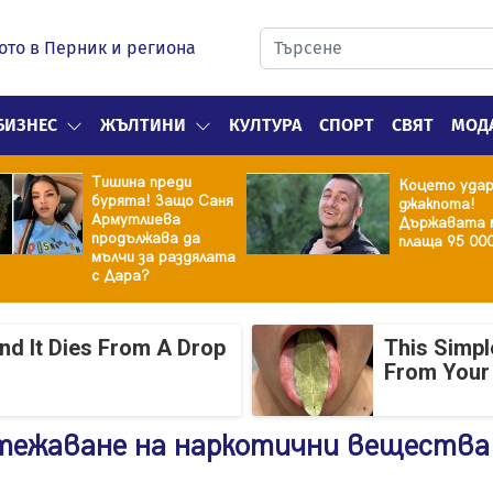
ото в Перник и региона
БИЗНЕС
ЖЪЛТИНИ
КУЛТУРА
СПОРТ
СВЯТ
МОД
Тишина преди
Коцето уда
бурята! Защо Саня
джакпота!
Армутлиева
Държавата 
продължава да
плаща 95 00
мълчи за раздялата
с Дара?
And It Dies From A Drop
This Simpl
From Your
тежаване на наркотични вещества