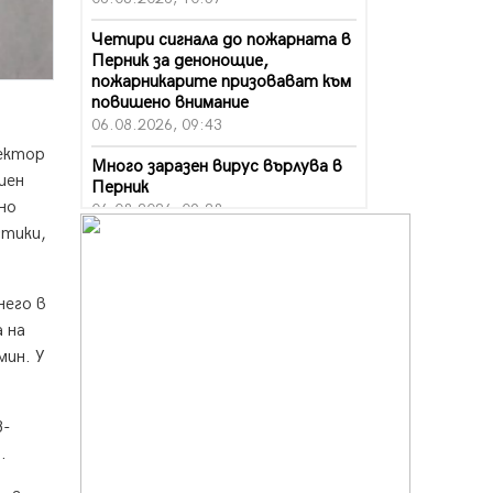
Четири сигнала до пожарната в
Перник за денонощие,
пожарникарите призовават към
повишено внимание
06.08.2026, 09:43
сектор
Много заразен вирус върлува в
шен
Перник
но
06.08.2026, 09:28
стики,
Проверки за спазване правилата
за пожарна безопасност по
време на жътвената кампания в
него в
Перник
 на
06.08.2026, 07:51
мин. У
Ето какви забавления ще има
през август в Перник
06.08.2026, 00:48
3-
.
Пернишки експерт за фишинг
измамите: Проверявайте