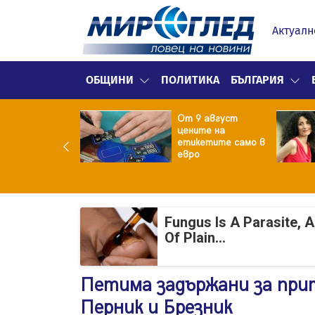
Актуалн
ОБЩИНИ
ПОЛИТИКА
БЪЛГАРИЯ
ект за
От 9 август
раждане на 13-
цените на
жна
етикетите само в
гаджамия"
евро
гневи жителите
Лондон
Fungus Is A Parasite, 
Of Plain...
Петима задържани за при
Перник и Брезник