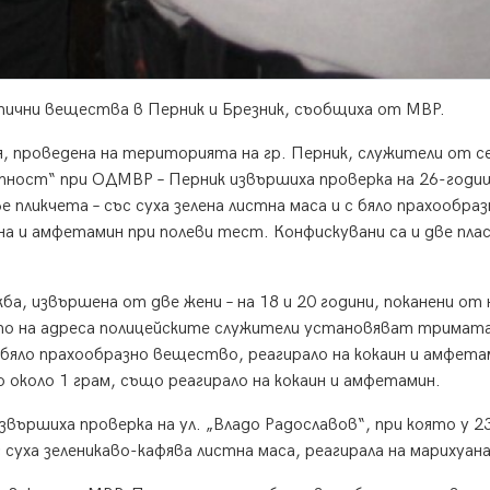
тични вещества в Перник и Брезник, съобщиха от МВР.
ия, проведена на територията на гр. Перник, служители от 
ност“ при ОДМВР – Перник извършиха проверка на 26-годи
 пликчета – със суха зелена листна маса и с бяло прахообраз
а и амфетамин при полеви тест. Конфискувани са и две пла
ба, извършена от две жени – на 18 и 20 години, поканени от 
то на адреса полицейските служители установяват тримата
бяло прахообразно вещество, реагирало на кокаин и амфета
 около 1 грам, също реагирало на кокаин и амфетамин.
извършиха проверка на ул. „Владо Радославов“, при която у 2
уха зеленикаво-кафява листна маса, реагирала на марихуана