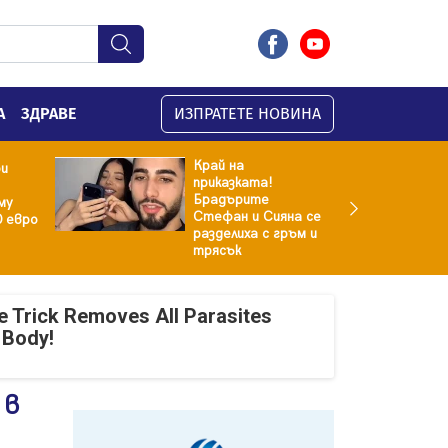
А
ЗДРАВЕ
ИЗПРАТЕТЕ НОВИНА
Край на
ри
приказката!
Брадърите
му
Стефан и Сияна се
0 евро
разделиха с гръм и
трясък
e Trick Removes All Parasites
 Body!
 в