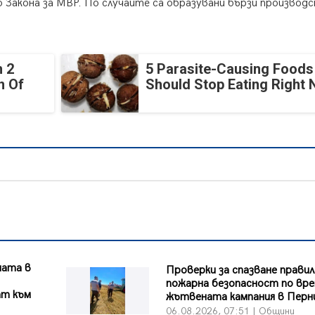
о Закона за МВР. По случаите са образувани бързи производ
 2
5 Parasite-Causing Foods
n Of
Should Stop Eating Right
ната в
Проверки за спазване правил
пожарна безопасност по вре
ат към
жътвената кампания в Перн
06.08.2026, 07:51 | Общини