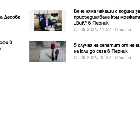
Вече няма чакащи с години за
на Десова
присъединяване към мрежата
„ВиК“ в Перник
05.08.2026, 11:22 | Общини
офи в
5 случая на хепатит от нач
а
на юли до сега в Перник
05.08.2026, 00:32 | Общини