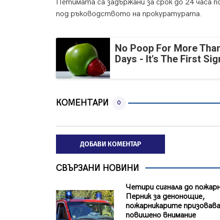
Петимата са задържани за срок до 24 часа п
под ръководството на прокуратурата.
No Poop For More Than
Days - It's The First Sig
КОМЕНТАРИ
0
ДОБАВИ КОМЕНТАР
СВЪРЗАНИ НОВИНИ
Четири сигнала до пожар
Перник за денонощие,
пожарникарите призовав
повишено внимание