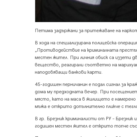
Петима задържани за притежаване на нарко
В хода на специализирана полицейска операц
„Противодействие на криминалната престъп
местен жител. При личния обиск са иззети две
вещество, реагирали съответно на марихуан
наподобяващи банкови карти.
45-годишен перничанин е подал сигнал за краж
дома му предходната вечер. При посещение
място, като на маса в жилището е намерено 
мъжа е открито допълнително пликче с тегло
В гр. Брезник криминалисти от РУ – Брезник 
годишен местен жител е открито топче със с