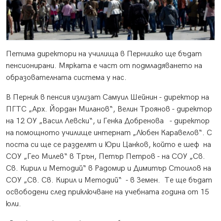
Петима директори на училища в Пернишко ще бъдат
пенсионирани. Мярката е част от подмладяването на
образователната система у нас.
В Перник в пенсия излизат Самуил Шейнин - директор на
ПГТС „Арх. Йордан Миланов“, Велин Троянов - директор
на 12 ОУ „Васил Левски“, и Генка Добренова - директор
на помощното училище интернат „Любен Каравелов“. С
поста си ще се разделят и Юри Цанков, който е шеф на
СОУ „Гео Милев“ в Трън, Петър Петров - на СОУ „Св.
Св. Кирил и Методий“ в Радомир и Димитър Стоилов на
СОУ „Св. Св. Кирил и Методий“ - в Земен. Те ще бъдат
освободени след приключване на учебната година от 15
юли.