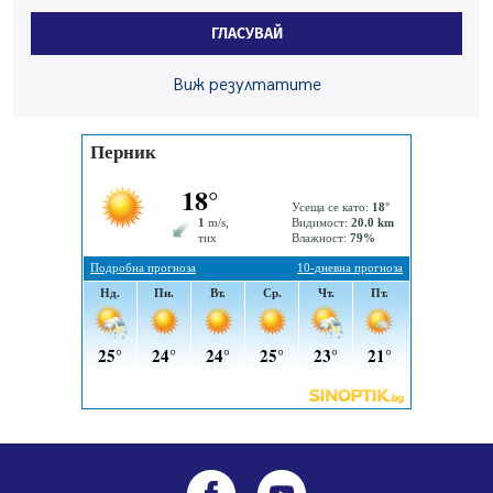
На 95 години почина Лиляна Десова
ГЛАСУВАЙ
05.08.2026, 15:18
Радев: Работи се активно за запазването на
Виж резултатите
средствата по Плана за справедлив преход за
въглищните райони
05.08.2026, 14:57
Звезди от световна сцена в Перник ще пеят на
Пернишката крепост
05.08.2026, 14:01