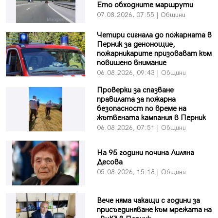
Ето обходните маршрути
07.08.2026, 07:55 | Общини
Четири сигнала до пожарната в
Перник за денонощие,
пожарникарите призовават към
повишено внимание
06.08.2026, 09:43 | Общини
Проверки за спазване
правилата за пожарна
безопасност по време на
жътвената кампания в Перник
06.08.2026, 07:51 | Общини
На 95 години почина Лиляна
Десова
05.08.2026, 15:18 | Общини
Вече няма чакащи с години за
присъединяване към мрежата на