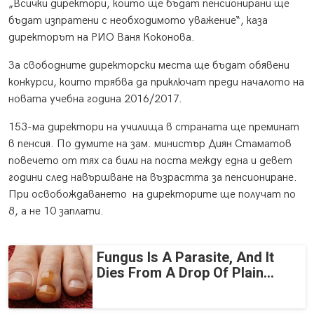
„Всички директори, които ще бъдат пенсионирани ще
бъдат изпратени с необходимото уважение“, каза
директорът на РИО Ваня Коконова.
За свободните директорски места ще бъдат обявени
конкурси, които трябва да приключат преди началото на
новата учебна година 2016/2017.
153-ма директори на училища в страната ще преминат
в пенсия. По думите на зам. министър Диян Стаматов
повечето от тях са били на поста между една и девет
години след навършване на възрастта за пенсиониране.
При освобождаването на директорите ще получат по
8, а не 10 заплати.
Fungus Is A Parasite, And It
Dies From A Drop Of Plain...