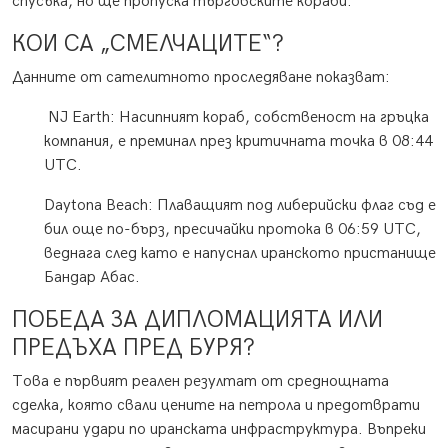
спусъка, но ще пропуска търговските кораби.
КОИ СА „СМЕЛЧАЦИТЕ“?
Данните от сателитното проследяване показват:
NJ Earth: Насипният кораб, собственост на гръцка
компания, е преминал през критичната точка в 08:44
UTC.
Daytona Beach: Плаващият под либерийски флаг съд е
бил още по-бърз, пресичайки протока в 06:59 UTC,
веднага след като е напуснал иранското пристанище
Бандар Абас.
ПОБЕДА ЗА ДИПЛОМАЦИЯТА ИЛИ
ПРЕДЪХА ПРЕД БУРЯ?
Това е първият реален резултат от среднощната
сделка, която свали цените на петрола и предотврати
масирани удари по иранската инфраструктура. Въпреки