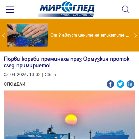
 за изграждане на 13-етажна "мегаджамия" разгневи жителите на Лондон
От 9 август цените на етикетите само в евро
Първи кораби преминаха през Ормузкия проток
след примирието!
08.04.2026, 13:33 | Свят
СПОДЕЛИ: