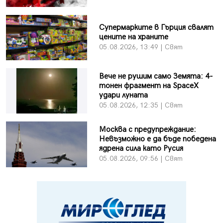
Супермарките в Гърция свалят
цените на храните
05.08.2026, 13:49 | Свят
Вече не рушим само Земята: 4-
тонен фрагмент на SpaceX
удари луната
05.08.2026, 12:35 | Свят
Москва с предупреждание:
Невъзможно е да бъде победена
ядрена сила като Русия
05.08.2026, 09:56 | Свят