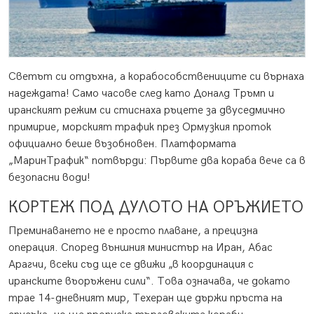
Светът си отдъхна, а корабособствениците си върнаха
надеждата! Само часове след като Доналд Тръмп и
иранският режим си стиснаха ръцете за двуседмично
примирие, морският трафик през Ормузкия проток
официално беше възобновен. Платформата
„МаринТрафик“ потвърди: Първите два кораба вече са в
безопасни води!
КОРТЕЖ ПОД ДУЛОТО НА ОРЪЖИЕТО
Преминаването не е просто плаване, а прецизна
операция. Според външния министър на Иран, Абас
Арагчи, всеки съд ще се движи „в координация с
иранските въоръжени сили“. Това означава, че докато
трае 14-дневният мир, Техеран ще държи пръста на