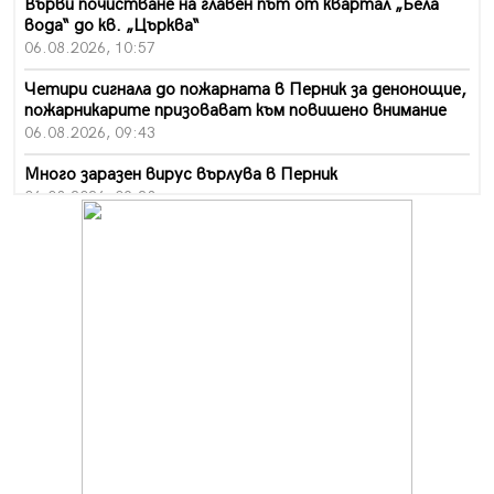
Върви почистване на главен път от квартал „Бела
вода“ до кв. „Църква“
06.08.2026, 10:57
Четири сигнала до пожарната в Перник за денонощие,
пожарникарите призовават към повишено внимание
06.08.2026, 09:43
Много заразен вирус върлува в Перник
06.08.2026, 09:28
Проверки за спазване правилата за пожарна
безопасност по време на жътвената кампания в
Перник
06.08.2026, 07:51
Ето какви забавления ще има през август в Перник
06.08.2026, 00:48
Пернишки експерт за фишинг измамите:
Проверявайте съмнителните линкове в bezopasno.net
05.08.2026, 15:42
На 95 години почина Лиляна Десова