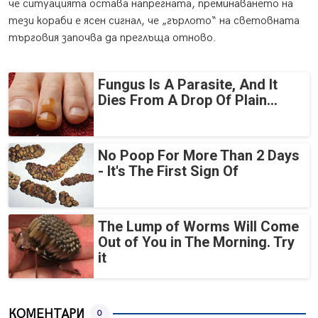
че ситуацията остава напрегната, преминаването на
тези кораби е ясен сигнал, че „гърлото“ на световната
търговия започва да преглъща отново.
Fungus Is A Parasite, And It
Dies From A Drop Of Plain...
No Poop For More Than 2 Days
- It's The First Sign Of
The Lump of Worms Will Come
Out of You in The Morning. Try
it
КОМЕНТАРИ
0