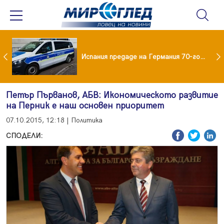
Нови пътни такси в Румъния от 31 август: Колко ще плащат камионите и колите
Испания предаде на Германия 70-годишен заподозрян за банков обир
Петър Първанов, АБВ: Икономическото развитие
на Перник е наш основен приоритет
07.10.2015, 12:18 | Политика
СПОДЕЛИ: