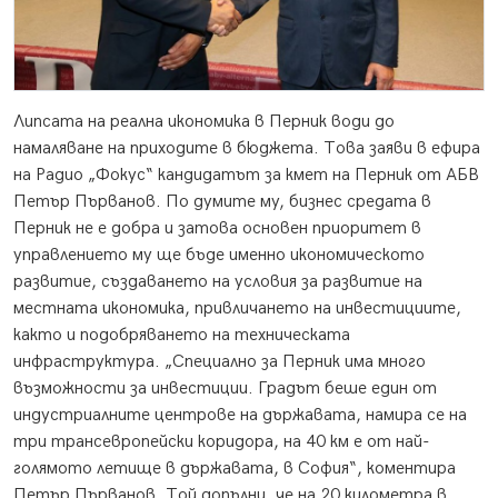
Липсата на реална икономика в Перник води до
намаляване на приходите в бюджета. Това заяви в ефира
на Радио „Фокус“ кандидатът за кмет на Перник от АБВ
Петър Първанов. По думите му, бизнес средата в
Перник не е добра и затова основен приоритет в
управлението му ще бъде именно икономическото
развитие, създаването на условия за развитие на
местната икономика, привличането на инвестициите,
както и подобряването на техническата
инфраструктура. „Специално за Перник има много
възможности за инвестиции. Градът беше един от
индустриалните центрове на държавата, намира се на
три трансевропейски коридора, на 40 км е от най-
голямото летище в държавата, в София“, коментира
Петър Първанов. Той допълни, че на 20 километра в