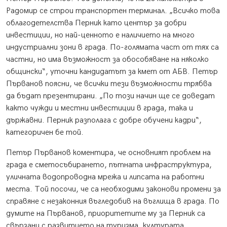
Радомир се строи транспортен терминал. „Всичко това
облагодетелства Перник като център за добри
инвестиции, но най-ценното е наличието на много
индустриални зони в града. По-голямата част от тях са
частни, но има възможност за обособяване на няколко
общински“, уточни кандидатът за кмет от АБВ. Петър
Първанов поясни, че всички тези възможности трябва
да бъдат презентирани. „По този начин ще се доведат
както чужди и местни инвестиции в града, така и
държавни. Перник разполага с добре обучени кадри“,
категоричен бе той.
Петър Първанов коментира, че основният проблем на
града е сметосъбирането, пътната инфраструктура,
уличната водопроводна мрежа и липсата на работни
места. Той посочи, че са необходими законови промени за
справяне с незаконния въгледобив на въглища в града. По
думите на Първанов, приоритетите му за Перник са
свързани с развитието на туризма, културата,