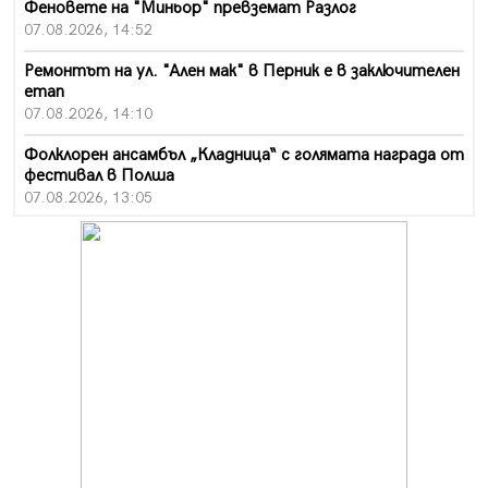
Феновете на "Миньор" превземат Разлог
07.08.2026, 14:52
Ремонтът на ул. "Ален мак" в Перник е в заключителен
етап
07.08.2026, 14:10
Фолклорен ансамбъл „Кладница“ с голямата награда от
фестивал в Полша
07.08.2026, 13:05
Частично бедствено положение в Перник заради
пропаднал път, обслужващ важен обект
07.08.2026, 12:05
Да отговорим на жегите с филм под звездите днес и
утре
07.08.2026, 10:21
Първите крачки в помощ на пенсионерите в Перник,
вече са факт
07.08.2026, 09:18