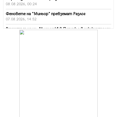
08.08.2026, 00:24
Феновете на "Миньор" превземат Разлог
07.08.2026, 14:52
Ремонтът на ул. "Ален мак" в Перник е в заключителен
етап
07.08.2026, 14:10
Фолклорен ансамбъл „Кладница“ с голямата награда от
фестивал в Полша
07.08.2026, 13:05
Частично бедствено положение в Перник заради
пропаднал път, обслужващ важен обект
07.08.2026, 12:05
Да отговорим на жегите с филм под звездите днес и
утре
07.08.2026, 10:21
Първите крачки в помощ на пенсионерите в Перник,
вече са факт