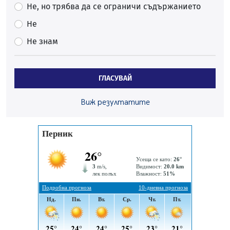
06.08.2026, 09:28
Не, но трябва да се ограничи съдържанието
Проверки за спазване правилата за пожарна
Не
безопасност по време на жътвената кампания в
Не знам
Перник
06.08.2026, 07:51
Ето какви забавления ще има през август в Перник
ГЛАСУВАЙ
06.08.2026, 00:48
Пернишки експерт за фишинг измамите:
Виж резултатите
Проверявайте съмнителните линкове в bezopasno.net
05.08.2026, 15:42
На 95 години почина Лиляна Десова
05.08.2026, 15:18