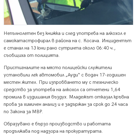
Непълнолетен без книжка и след употреба на алкохол е
самокатастрофирал в района на с. Косача. Инцидентът
е станал на 13 юни рано сутринта около 06:40 ч.,
съобщиха от полицията.
Пристигналите на място полицейски служители
установили лек автомобил „Ауди“ с водач 17-годишен
местен жител. При изпробването му с техническо
средство за употреба на алкохол са отчетени 1,64
промила в издишания въздух. Младежът отказал кръвна
проба за химичен анализ и е задържан за срок до 24 часа
по Закона за МВР.
Образувано е бързо производство и работата
продължава под надзора на прокуратурата.