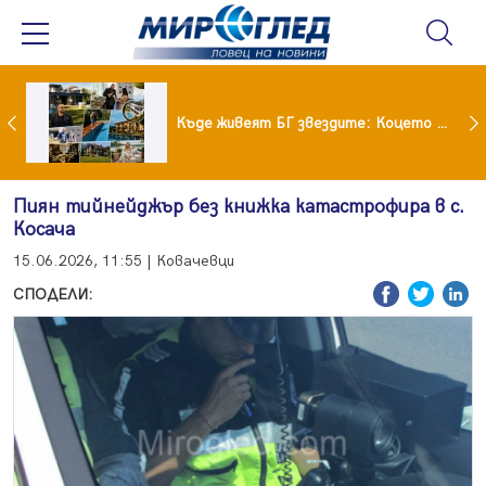
Ето го новият на Мартина от "Ергенът"
Къде живеят БГ звездите: Коцето с дворец, Лозанова с имение, Миро с дом за над 2 млн. евро
Пиян тийнейджър без книжка катастрофира в с.
Косача
15.06.2026, 11:55 | Ковачевци
СПОДЕЛИ: