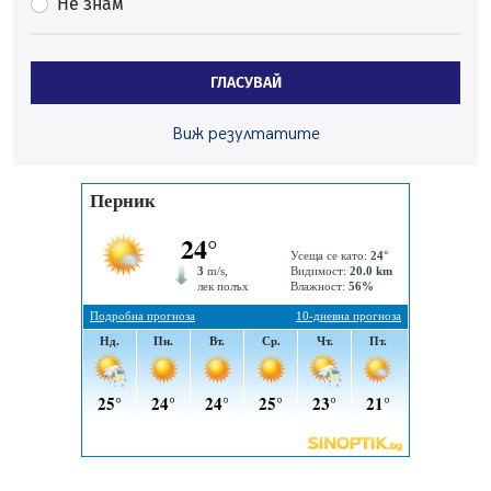
Не знам
Перник
06.08.2026, 07:51
Ето какви забавления ще има през август в Перник
ГЛАСУВАЙ
06.08.2026, 00:48
Пернишки експерт за фишинг измамите:
Виж резултатите
Проверявайте съмнителните линкове в bezopasno.net
05.08.2026, 15:42
На 95 години почина Лиляна Десова
05.08.2026, 15:18