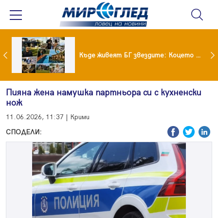
Ето го новият на Мартина от "Ергенът"
Къде живеят БГ звездите: Коцето с дворец, Лозанова с имение, Миро с дом за над 2 млн. евро
Пияна жена намушка партньора си с кухненски
нож
11.06.2026, 11:37 | Крими
СПОДЕЛИ: