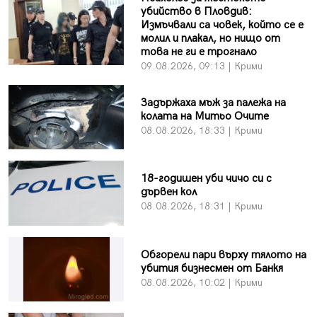
убийство в Пловдив:
Измъчвали са човек, който се е
молил и плакал, но нищо от
това не ги е трогнало
09.08.2026, 09:13 | Крими
Задържаха мъж за палежа на
колата на Митьо Очите
08.08.2026, 18:33 | Крими
18-годишен уби чичо си с
дървен кол
08.08.2026, 18:31 | Крими
Обгорели пари върху тялото на
убития бизнесмен от Банкя
08.08.2026, 10:02 | Крими