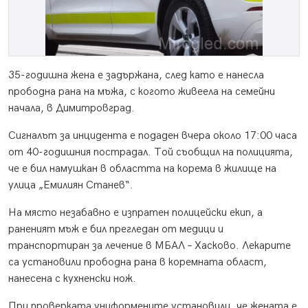
35-годишна жена е задържана, след като е нанесла
прободна рана на мъжа, с когото живеела на семейни
начала, в Димитровград.
Сигналът за инцидента е подаден вчера около 17:00 часа
от 40-годишния пострадал. Той съобщил на полицията,
че е бил намушкан в областта на корема в жилище на
улица „Емилиян Станев“.
На място незабавно е изпратен полицейски екип, а
раненият мъж е бил прегледан от медици и
транспортиран за лечение в МБАЛ – Хасково. Лекарите
са установили прободна рана в коремната област,
нанесена с кухненски нож.
При проверката униформените установили, че жената е