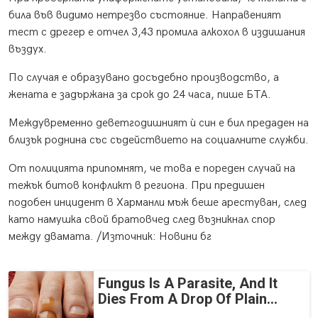
била във видимо нетрезво състояние. Направеният
тест с дрегер е отчел 3,43 промила алкохол в издишания
въздух.
По случая е образувано досъдебно производство, а
жената е задържана за срок до 24 часа, пише БТА.
Междувременно деветгодишният ѝ син е бил предаден на
близък роднина със съдействието на социалните служби.
От полицията припомнят, че това е пореден случай на
тежък битов конфликт в региона. При предишен
подобен инцидент в Харманли мъж беше арестуван, след
като намушка свой братовчед след възникнал спор
между двамата. /Източник: Новини бг
Fungus Is A Parasite, And It
Dies From A Drop Of Plain...