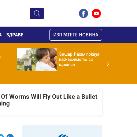
А
ЗДРАВЕ
ИЗПРАТЕТЕ НОВИНА
Башар Рахал показа
а
най-голямото си
щастие
Of Worms Will Fly Out Like a Bullet
ning