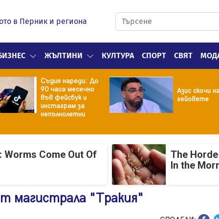
ото в Перник и региона
БИЗНЕС
ЖЪЛТИНИ
КУЛТУРА
СПОРТ
СВЯТ
МОД
Съдия нареди: До
90 часа месечно
Азис скочи н
във фейсбук и
гейовете
инстаграм за
непълнолетни
: Worms Come Out Of
The Horde 
In the Mor
от магистрала "Тракия"