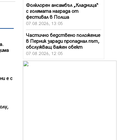
Фолклорен ансамбъл „Кладница“
с голямата награда от
фестивал в Полша
07.08.2026, 13:05
Частично бедствено положение
в Перник заради пропаднал път,
а.
обслужващ важен обект
зима
07.08.2026, 12:05
Да отговорим на жегите с филм
под звездите днес и утре
07.08.2026, 10:21
ни е с
Първите крачки в помощ на
пенсионерите в Перник, вече са
факт
олу,
07.08.2026, 09:18
Пак ограничават камионите по
магистралите в петък и неделя.
Ето обходните маршрути
07.08.2026, 07:55