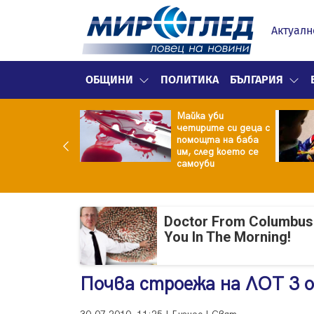
Актуалн
ОБЩИНИ
ПОЛИТИКА
БЪЛГАРИЯ
ф.Кантарджиев:
Майка уби
ете се от
четирите си деца с
арите и полово
помощта на баба
даваните
им, след което се
екции
самоуби
Doctor From Columbus
You In The Morning!
Почва строежа на ЛОТ 3 