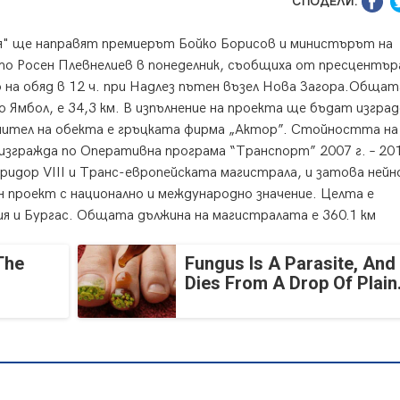
СПОДЕЛИ:
ия" ще направят премиерът Бойко Борисов и министърът на
о Росен Плевнелиев в понеделник, съобщиха от пресцентър
а обяд в 12 ч. при Надлез пътен възел Нова Загора.Общат
 Ямбол, е 34,3 км. В изпълнение на проекта ще бъдат изград
ълнител на обекта е гръцката фирма „Актор”. Стойността на
изгражда по Оперативна програма “Транспорт” 2007 г. – 201
идор VІІІ и Транс-европейската магистрала, и затова ней
проект с национално и международно значение. Целта е
я и Бургас. Общата дължина на магистралата е 360.1 км
The
Fungus Is A Parasite, And 
Dies From A Drop Of Plain.