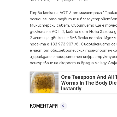
30.07.2010, 11:25 | Бизнес | Свят
Първа копка на ЛОТ 3 от магистрала "Трак
регионалното развитие и благоустройствот
Министерски съвет. Събитието ще е точно н
дължина на ЛОТ 3, който е от Нова Загора до
2 ленти за движение във всяка посока. Изп
проекта е 133 973 907 лв. Съоръжението се 
е част от общоевропейския транспортен кор
изграждане е приоритетен инфраструктурен 
осигуряване на скоростна връзка между Софи
One Teaspoon And All 
Worms In The Body Die
Instantly
КОМЕНТАРИ
0