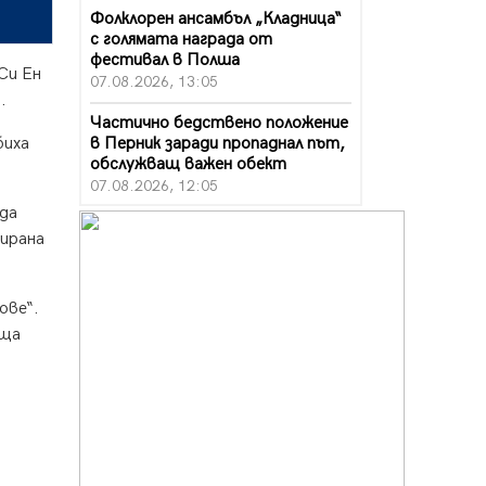
Фолклорен ансамбъл „Кладница“
с голямата награда от
фестивал в Полша
Си Ен
07.08.2026, 13:05
а.
Частично бедствено положение
в Перник заради пропаднал път,
биха
обслужващ важен обект
07.08.2026, 12:05
 да
Да отговорим на жегите с филм
нирана
под звездите днес и утре
07.08.2026, 10:21
ове“.
Първите крачки в помощ на
пенсионерите в Перник, вече са
еща
факт
07.08.2026, 09:18
Пак ограничават камионите по
магистралите в петък и неделя.
Ето обходните маршрути
07.08.2026, 07:55