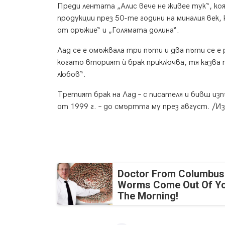
Преди лентата „Алис вече не живее тук“, коя
продукции през 50-те години на миналия век,
от оръжие“ и „Голямата долина“.
Лад се е омъжвала три пъти и два пъти се е 
когато вторият ѝ брак приключва, тя казва п
любов“.
Третият брак на Лад – с писателя и бивш и
от 1999 г. – до смъртта му през август. /И
Doctor From Columbus
Worms Come Out Of Yo
The Morning!