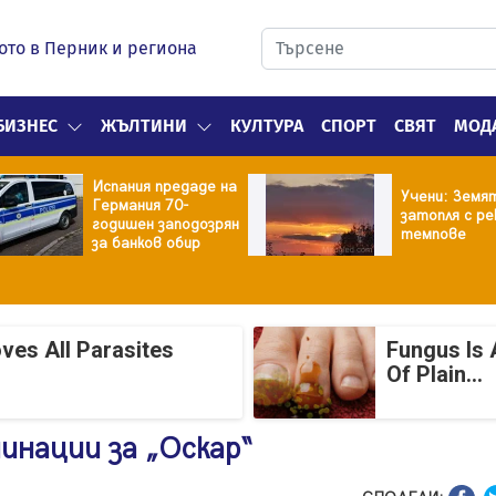
ото в Перник и региона
БИЗНЕС
ЖЪЛТИНИ
КУЛТУРА
СПОРТ
СВЯТ
МОД
Испания предаде на
Учени: Земя
Германия 70-
затопля с ре
годишен заподозрян
темпове
за банков обир
ves All Parasites
Fungus Is 
Of Plain...
инации за „Оскар“