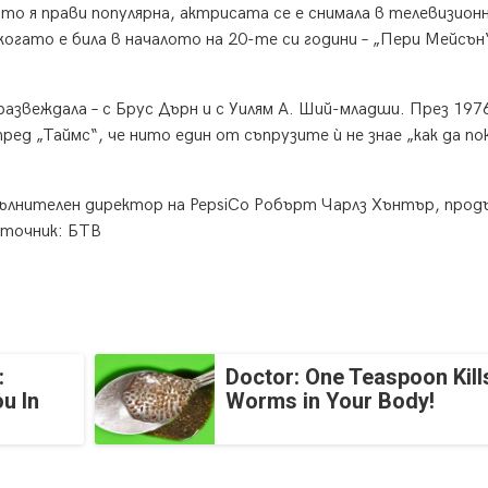
то я прави популярна, актрисата се е снимала в телевизион
 когато е била в началото на 20-те си години – „Пери Мейсън
развеждала – с Брус Дърн и с Уилям А. Ший-младши. През 1976
ред „Таймс“, че нито един от съпрузите ѝ не знае „как да по
зпълнителен директор на PepsiCo Робърт Чарлз Хънтър, прод
зточник: БТВ
:
Doctor: One Teaspoon Kills
u In
Worms in Your Body!