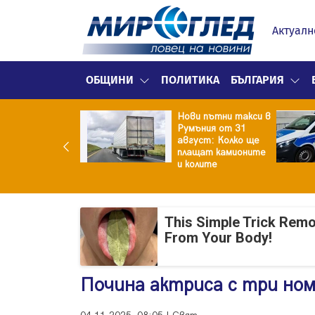
Актуалн
ОБЩИНИ
ПОЛИТИКА
БЪЛГАРИЯ
Нови пътни такси в
реа призна за
Румъния от 31
ата си любов –
август: Колко ще
накът Игор
плащат камионите
и колите
This Simple Trick Remo
From Your Body!
Почина актриса с три ном