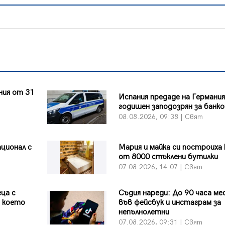
ния от 31
Испания предаде на Германия
т
годишен заподозрян за банко
08.08.2026, 09:38 | Свят
ционал с
Мария и майка си построиха
от 8000 стъклени бутилки
07.08.2026, 14:07 | Свят
ца с
Съдия нареди: До 90 часа ме
д което
във фейсбук и инстаграм за
непълнолетни
07.08.2026, 09:31 | Свят