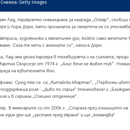
Снимка: Getty Images
ян Лад, трикратно номинирана за награда „Оскар“, съобщи 
ря ѝ Лора Дърн, като причината за смъртта не се уточняв
 актриса, художничка и емпатичен дух, който само мечтите 
маме. Сега тя лети с ангелите си“, написа Дърн.
, Лад има дълга кариера в телевизията и на сцената, преди
артин Скорсезе от 1974 г. „Алис вече не живее тук“. Номи
браза на язвителната Фло.
филми. Сред тях са са „Китайски квартал“, „Първични цвет
а поддържаща роля - „Диво по сърце“ (теленовела) и „Блужда
роля и в сериала „Спешно отделение“.
нър. В мемоарите си от 2006 г. „Спирала през училището на
 че един ден ще „застане пред екрана“ и ще „командва“