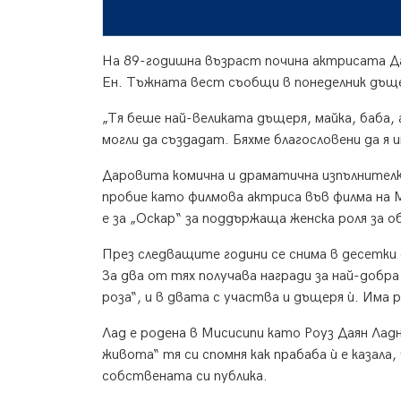
На 89-годишна възраст почина актрисата Да
Ен. Тъжната вест съобщи в понеделник дъще
„Тя беше най-великата дъщеря, майка, баба,
могли да създадат. Бяхме благословени да я и
Даровита комична и драматична изпълнителка
пробие като филмова актриса във филма на М
е за „Оскар“ за поддържаща женска роля за о
През следващите години се снима в десетки 
За два от тях получава награди за най-добр
роза“, и в двата с участва и дъщеря ѝ. Има 
Лад е родена в Мисисипи като Роуз Даян Лад
живота“ тя си спомня как прабаба ѝ е казала,
собствената си публика.