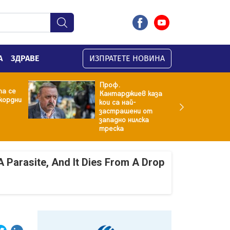
А
ЗДРАВЕ
ИЗПРАТЕТЕ НОВИНА
Проф.
та се
Кантарджиев каза
кордни
кои са най-
застрашени от
западно нилска
треска
A Parasite, And It Dies From A Drop