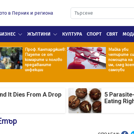
ото в Перник и региона
БИЗНЕС
ЖЪЛТИНИ
КУЛТУРА
СПОРТ
СВЯТ
МОД
Проф.Кантарджиев:
Майка уби
Пазете се от
четирите си
комарите и полово
помощта на 
предаваните
им, след кое
инфекции
самоуби
And It Dies From A Drop
5 Parasite
Eating Rig
 Етър