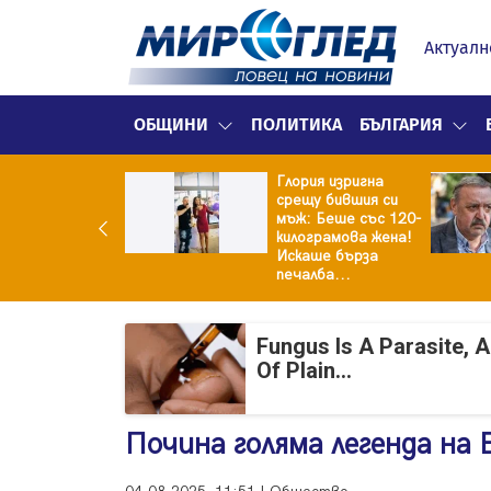
Актуалн
ОБЩИНИ
ПОЛИТИКА
БЪЛГАРИЯ
Глория изригна
ия и майка си
срещу бившия си
троиха къща от
мъж: Беше със 120-
0 стъклени
килограмова жена!
илки
Искаше бърза
печалба...
Fungus Is A Parasite, 
Of Plain...
Почина голяма легенда на