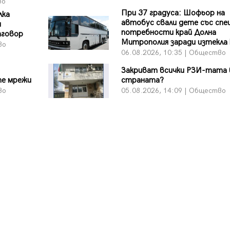
во
При 37 градуса: Шофьор на
лка
автобус свали дете със спе
и
потребности край Долна
тговор
Митрополия заради изтекла
во
06.08.2026, 10:35 | Общество
Закриват всички РЗИ-тата 
те мрежи
страната?
во
05.08.2026, 14:09 | Общество