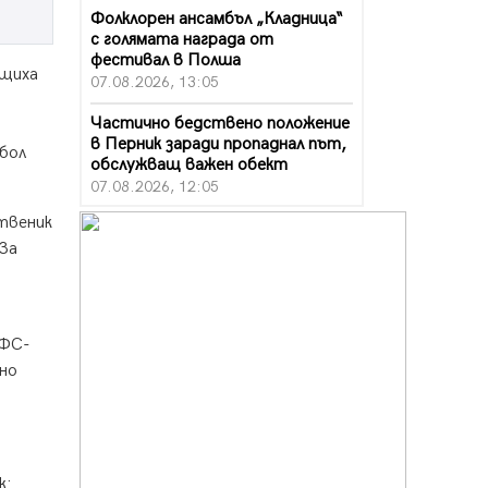
Фолклорен ансамбъл „Кладница“
с голямата награда от
фестивал в Полша
бщиха
07.08.2026, 13:05
Частично бедствено положение
в Перник заради пропаднал път,
тбол
обслужващ важен обект
07.08.2026, 12:05
ственик
Да отговорим на жегите с филм
под звездите днес и утре
 За
07.08.2026, 10:21
Първите крачки в помощ на
пенсионерите в Перник, вече са
БФС-
факт
ено
07.08.2026, 09:18
Пак ограничават камионите по
магистралите в петък и неделя.
.
Ето обходните маршрути
07.08.2026, 07:55
к: