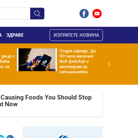
А
ЗДРАВЕ
ИЗПРАТЕТЕ НОВИНА
Съдия нареди: До
 деца с
90 часа месечно
баба
във фейсбук и
то се
инстаграм за
непълнолетни
-Causing Foods You Should Stop
ht Now