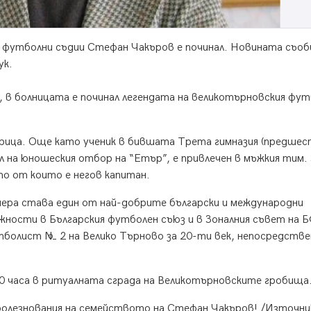
и футболни съдии Стефан Чакъров е починал. Новината съо
ук.
, в болницата е починал легендата на великотърновския фу
тарица. Още като ученик в бившата Трета гимназия (предше
л на юношеския отбор на “Етър”, е привлечен в мъжкия тим.
то от които е негов капитан.
иера става един от най-добрите български и международни
жности в Българския футболен съюз и в Зоналния съвет на 
утболист № 2 на Велико Търново за 20-ти век, непосредств
0 часа в ритуалната сграда на Великотърновските гробища
болезнования на семейството на Стефан Чакъров! /Източни