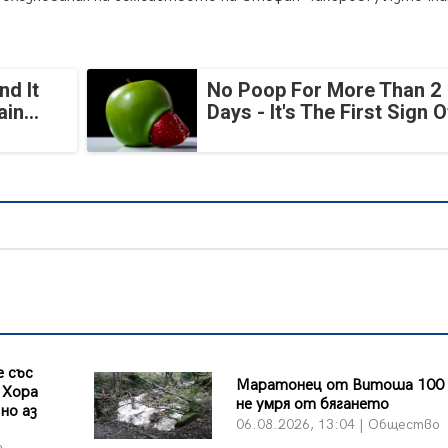
nd It
No Poop For More Than 2
in...
Days - It's The First Sign O
 със
Маратонец от Витоша 100 
 Хора
не умря от бягането
но аз
06.08.2026, 13:04 | Общество