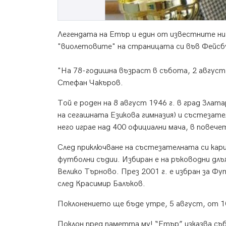
Легендата на Етър и един от известните н
"виолетовите" на страницата си във Фейсб
"На 78-годишна възраст в събота, 2 август
Стефан Чакъров.
Той е роден на 8 август 1946 г. в град Зла
на сегашната Езикова гимназия) и състезате
него играе над 400 официални мача, в повече
След приключване на състезателната си кар
футболни съдии. Избиран е на ръководни длъ
Велико Търново. През 2001 г. е избран за Ф
след Красимир Балъков.
Поклонението ще бъде утре, 5 август, от 1
Поклон пред паметта му! “Етър” изказва съ