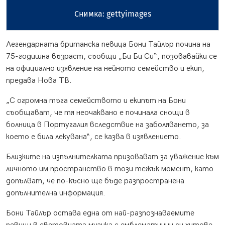
Снимка: gettyimages
Легендарната британска певица Бони Тайлър почина на
75-годишна възраст, съобщи „Би Би Си“, позовавайки се
на официално изявление на нейното семейство и екип,
предава Нова ТВ.
„С огромна тъга семейството и екипът на Бони
съобщават, че тя неочаквано е починала снощи в
болница в Португалия вследствие на заболяването, за
което е била лекувана“, се казва в изявлението.
Близките на изпълнителката призовават за уважение към
личното им пространство в този тежък момент, като
допълват, че по-късно ще бъде разпространена
допълнителна информация.
Бони Тайлър остава една от най-разпознаваемите