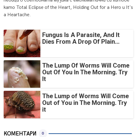
певици в световната музика с емблематични си хитове
като Total Eclipse of the Heart, Holding Out for a Hero и It's
a Heartache.
Fungus Is A Parasite, And It
Dies From A Drop Of Plain...
The Lump Of Worms Will Come
Out Of You In The Morning. Try
It
The Lump of Worms Will Come
Out of You in The Morning. Try
it
КОМЕНТАРИ
0