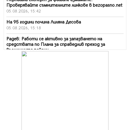
Проверявайте съмнителните линкове в bezopasno.net
05.08.2026, 15:42
На 95 години почина Лиляна Десова
05.08.2026, 15:18
Радев: Работи се активно за запазването на
средствата по Плана за справедлив преход за
въглищните райони
05.08.2026, 14:57
Звезди от световна сцена в Перник ще пеят на
Пернишката крепост
05.08.2026, 14:01
„Топлофикация Перник“ напредва с дигитализацията
на отчетния процес
05.08.2026, 11:48
Радев: Работи се усилено за спасяване на средствата
по Плана за справедлив преход за Стара Загора,
Кюстендил и Перник
05.08.2026, 11:34