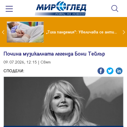
„Тиха пандемия“: Увеличава се антибиотичната резистентност при децата
Почина музикалната легенда Бони Тейлър
09.07.2026, 12:15 | Свят
СПОДЕЛИ: