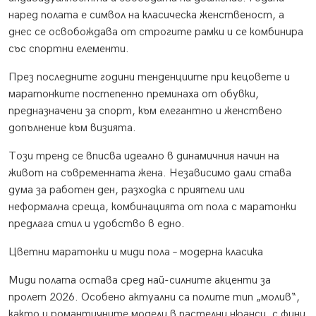
наред полата е символ на класическа женственост, а
днес се освобождава от строгите рамки и се комбинира
със спортни елементи.
През последните години тенденциите при кецовете и
маратонките постепенно преминаха от обувки,
предназначени за спорт, към елегантно и женствено
допълнение към визията.
Този тренд се вписва идеално в динамичния начин на
живот на съвременната жена. Независимо дали става
дума за работен ден, разходка с приятели или
неформална среща, комбинацията от пола с маратонки
предлага стил и удобство в едно.
Цветни маратонки и миди пола – модерна класика
Миди полата остава сред най-силните акценти за
пролет 2026. Особено актуални са полите тип „молив“,
както и романтичните модели в пастелни нюанси, с фини