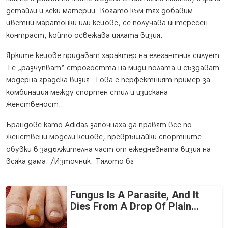
детайли и леки материи. Когато към тях добавим
цветни маратонки или кецове, се получава интересен
контраст, който освежава цялата визия.
Ярките кецове придават характер на елегантния силует.
Те „разчупват“ строгостта на миди полата и създават
модерна градска визия. Това е перфектният пример за
комбинация между спортен стил и изискана
женственост.
Брандове като Adidas започнаха да правят все по-
женствени модели кецове, превръщайки спортните
обувки в задължителна част от ежедневната визия на
всяка дама. /Източник: Тялото бг
Fungus Is A Parasite, And It
Dies From A Drop Of Plain...