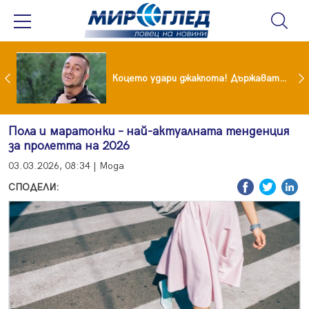
преди бурята! Защо Саня Армутлиева продължава да мълчи за раздялата с Дара?
Коцето удари джакпота! Държавата му плаща 95 000 евро
Пола и маратонки – най-актуалната тенденция
за пролетта на 2026
03.03.2026, 08:34 | Мода
СПОДЕЛИ: