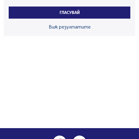
По-малко тежки катастрофи в Пернишко от
началото на годината
ГЛАСУВАЙ
05.08.2026, 09:30
Здравният министър Катя Ивкова и депутата от
Виж резултатите
Перник Мартин Жлябинков обходиха здравни
заведения в Перник
05.08.2026, 09:06
Извънредният и пълномощен посланик на Иран на
посещение в музея в Перник
05.08.2026, 09:02
Млади мъже от Перник в инициатива „Перник
подкрепя своите пенсионери“
05.08.2026, 08:57