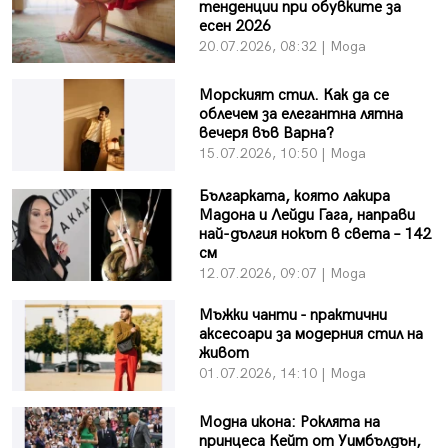
тенденции при обувките за
есен 2026
20.07.2026, 08:32 | Мода
Морският стил. Как да се
облечем за елегантна лятна
вечеря във Варна?
15.07.2026, 10:50 | Мода
Българката, която лакира
Мадона и Лейди Гага, направи
най-дългия нокът в света – 142
см
12.07.2026, 09:07 | Мода
Мъжки чанти - практични
аксесоари за модерния стил на
живот
01.07.2026, 14:10 | Мода
Модна икона: Роклята на
принцеса Кейт от Уимбълдън,