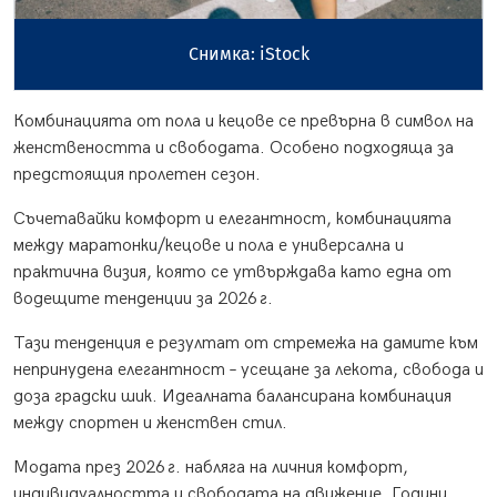
Снимка: iStock
Комбинацията от пола и кецове се превърна в символ на
женствеността и свободата. Особено подходяща за
предстоящия пролетен сезон.
Съчетавайки комфорт и елегантност, комбинацията
между маратонки/кецове и пола е универсална и
практична визия, която се утвърждава като една от
водещите тенденции за 2026 г.
Тази тенденция е резултат от стремежа на дамите към
непринудена елегантност – усещане за лекота, свобода и
доза градски шик. Идеалната балансирана комбинация
между спортен и женствен стил.
Модата през 2026 г. набляга на личния комфорт,
индивидуалността и свободата на движение. Години