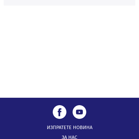
„Топлофикация Перник“ напредва с дигитализацията
на отчетния процес
05.08.2026, 11:48
Радев: Работи се усилено за спасяване на средствата
по Плана за справедлив преход за Стара Загора,
Кюстендил и Перник
05.08.2026, 11:34
ИЗПРАТЕТЕ НОВИНА
ЗА НАС