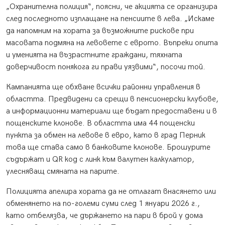
„Охранителна полиция“, поясни, че акцията се организира
след последното изплащане на пенсиите в лева. „Искаме
да напомним на хората за възможните рискове при
масовата подмяна на левовете с еврото. Въпреки опита
и уменията на възрастните граждани, тяхната
доверчивост понякога ги прави уязвими“, посочи той.
Кампанията ще обхване всички районни управления в
областта. Предвидени са срещи в пенсионерски клубове,
а информационни материали ще бъдат предоставени и в
пощенските клонове. В областта има 44 пощенски
пункта за обмен на левове в евро, като в град Перник
това ще става само в банковите клонове. Брошурите
съдържат и QR код с линк към валутен калкулатор,
улесняващ смяната на парите.
Полицията апелира хората да не отлагат внасянето или
обменянето на по-големи суми след 1 януари 2026 г.,
като отбелязва, че държането на пари в брой у дома