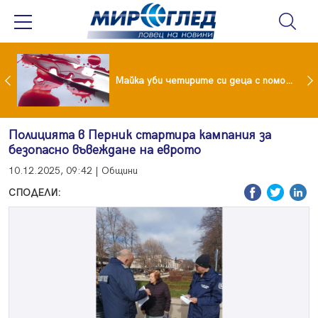
Проф.Кантарджиев: Пазете се от комарите и полово предаваните инфекции
Майка уби четирите си деца с помощта на баба им, след което се самоуби
Полицията в Перник стартира кампания за
безопасно въвеждане на еврото
10.12.2025, 09:42 | Общини
СПОДЕЛИ: