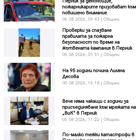
Перник за денонощие,
пожарникарите призовават към
повишено внимание
06.08.2026, 09:43 | Общини
Проверки за спазване
правилата за пожарна
безопасност по време на
жътвената кампания в Перник
06.08.2026, 07:51 | Общини
На 95 години почина Лиляна
Десова
05.08.2026, 15:18 | Общини
Вече няма чакащи с години за
присъединяване към мрежата на
„ВиК“ в Перник
05.08.2026, 11:22 | Общини
По-малко тежки катастрофи в