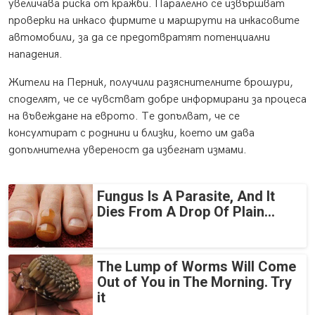
увеличава риска от кражби. Паралелно се извършват
проверки на инкасо фирмите и маршрути на инкасовите
автомобили, за да се предотвратят потенциални
нападения.
Жители на Перник, получили разяснителните брошури,
споделят, че се чувстват добре информирани за процеса
на въвеждане на еврото. Те допълват, че се
консултират с роднини и близки, което им дава
допълнителна увереност да избегнат измами.
Fungus Is A Parasite, And It
Dies From A Drop Of Plain...
The Lump of Worms Will Come
Out of You in The Morning. Try
it