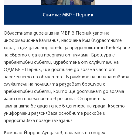
Снимка: МВР - Перник
Областната дирекция на МВР в Перник започна
информационна кампания, насочена към възрастните
хора, с цел да ги подготви за предстоящото въвеждане
на еврото и да ги предпази от измами. Брошура с
превантивни съвети, изработена от служители на
ОДМВР – Перник, ще достигне до голяма част от
населението на областта. В рамките на инициативата
служители на полицията раздават брошури с
превантивни съвети, които ще достигнат до голяма
част от населението в региона. Стартът на
кампанията бе даден днес в центъра на града, където
униформени разясняваха основните рискове и
предоставяха полезни указания.
Комисар Йордан Дундаков, началник на отдел