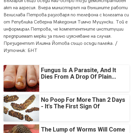
България също осъди най-остро този демонстративен
акт на агресия. Вчера министърът на външните работи
Велислава Петрова разговаря по телефона с колегата си
от Република Северна Македония Тимчо Муцунски. Той е
информирал Петрова, че компетентните институции
предприемат мерки за пълно изясняване на случая.
Президентът Илияна Йотова също осъди палежа. /
Източник: БНТ
Fungus Is A Parasite, And It
Dies From A Drop Of Plain...
No Poop For More Than 2 Days
- It's The First Sign Of
The Lump of Worms Will Come