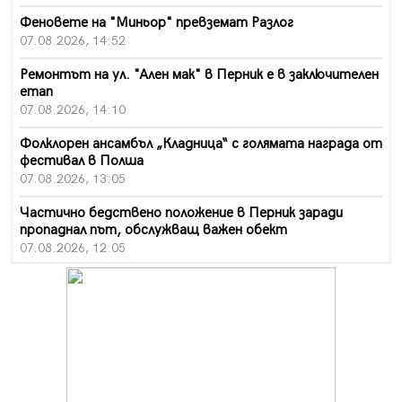
Феновете на "Миньор" превземат Разлог
07.08.2026, 14:52
Ремонтът на ул. "Ален мак" в Перник е в заключителен
етап
07.08.2026, 14:10
Фолклорен ансамбъл „Кладница“ с голямата награда от
фестивал в Полша
07.08.2026, 13:05
Частично бедствено положение в Перник заради
пропаднал път, обслужващ важен обект
07.08.2026, 12:05
Да отговорим на жегите с филм под звездите днес и
утре
07.08.2026, 10:21
Първите крачки в помощ на пенсионерите в Перник,
вече са факт
07.08.2026, 09:18