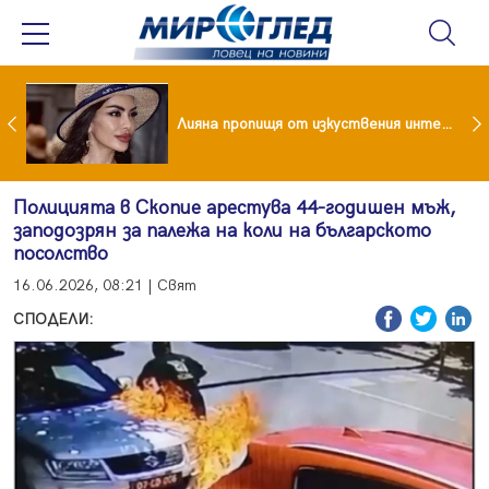
Популярен риалити герой заряза жена си заради друга
Лияна пропищя от изкуствения интелект
Полицията в Скопие арестува 44-годишен мъж,
заподозрян за палежа на коли на българското
посолство
16.06.2026, 08:21 | Свят
СПОДЕЛИ: