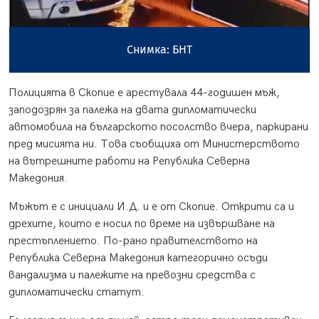
Снимка: БНТ
Полицията в Скопие е арестувала 44-годишен мъж,
заподозрян за палежа на двата дипломатически
автомобила на българското посолство вчера, паркирани
пред мисията ни. Това съобщиха от Министерството
на вътрешните работи на Република Северна
Македония.
Мъжът е с инициали И.Д. и е от Скопие. Открити са и
дрехите, които е носил по време на извършване на
престъплението. По-рано правителството на
Република Северна Македония категорично осъди
вандализма и палежите на превозни средства с
дипломатически статут.