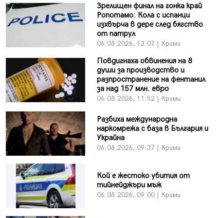
Зрелищен финал на гонка край
Ропотамо: Кола с испанци
изхвърча в дере след бягство
от патрул
06.08.2026, 13:07 | Крими
Повдигнаха обвинения на 8
души за производство и
разпространение на фентанил
за над 157 млн. евро
06.08.2026, 11:52 | Крими
Разбиха международна
наркомрежа с база в България и
Украйна
06.08.2026, 09:37 | Крими
Кой е жестоко убития от
тийнейджъри мъж
06.08.2026, 09:00 | Крими