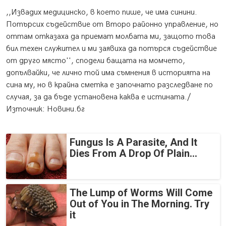
,,Извадих медицинско, в което пише, че има синини.
Потърсих съдействие от Второ районно управление, но
оттам отказаха да приемат молбата ми, защото това
бил техен служител и ми заявиха да потърся съдействие
от друго място'', сподели бащата на момчето,
допълвайки, че лично той има съмнения в историята на
сина му, но в крайна сметка е започнато разследване по
случая, за да бъде установена каква е истината./
Източник: Новини.бг
Fungus Is A Parasite, And It
Dies From A Drop Of Plain...
The Lump of Worms Will Come
Out of You in The Morning. Try
it