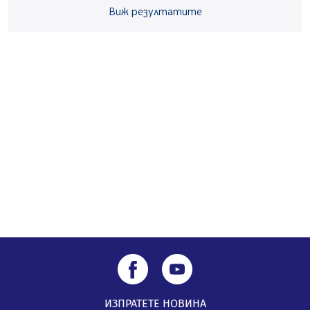
Виж резултатите
Извънредният и пълномощен посланик на Иран на
посещение в музея в Перник
05.08.2026, 09:02
Млади мъже от Перник в инициатива „Перник
подкрепя своите пенсионери“
05.08.2026, 08:57
5 случая на хепатит от началото на юли до сега в
Перник
05.08.2026, 00:32
ИЗПРАТЕТЕ НОВИНА