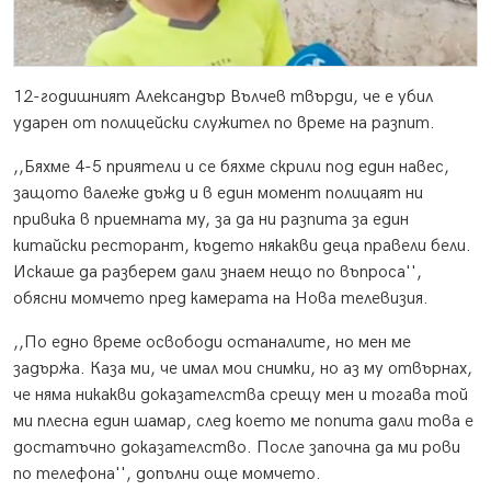
12-годишният Александър Вълчев твърди, че е убил
ударен от полицейски служител по време на разпит.
,,Бяхме 4-5 приятели и се бяхме скрили под един навес,
защото валеже дъжд и в един момент полицаят ни
привика в приемната му, за да ни разпита за един
китайски ресторант, където някакви деца правели бели.
Искаше да разберем дали знаем нещо по въпроса'',
обясни момчето пред камерата на Нова телевизия.
,,По едно време освободи останалите, но мен ме
задържа. Каза ми, че имал мои снимки, но аз му отвърнах,
че няма никакви доказателства срещу мен и тогава той
ми плесна един шамар, след което ме попита дали това е
достатъчно доказателство. После започна да ми рови
по телефона'', допълни още момчето.