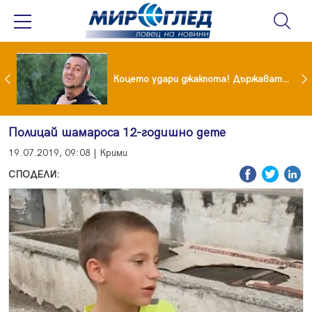
преди бурята! Защо Саня Армутлиева продължава да мълчи за раздялата с Дара?
Коцето удари джакпота! Държавата му плаща 95 000 евро
Полицай шамароса 12-годишно дете
19.07.2019, 09:08 | Крими
СПОДЕЛИ: