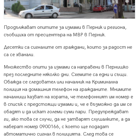
Продължават опитите за измами в Перник и региона,
съобщиха от пресцентъра на МВР в Перник.
Десетки са сигналите от граждани, които за радост не
са се хванали.
Множество опити за измами са направени в Пернишко
през последните няколко дни. Схемите са едни и същи.
Обажда се следовател или началник на Криминална
полиция на домашния телефон на гражданите. Мнимите
началници казват на хората, че телефонният им номер е
в списък с предстоящи измами и, че е възможно да им се
обадят и да искат големи суми пари. Предупреждават
ги, ако това се случи, да не затварят слушалките, а да
наберат номер 0900166, с което ще подадат
автоматично сигнал в полицията. След това се