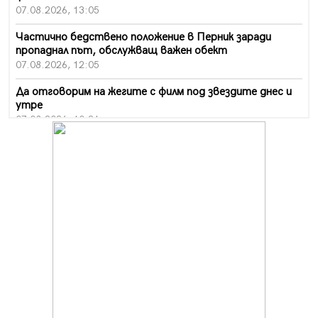
07.08.2026, 13:05
Частично бедствено положение в Перник заради
пропаднал път, обслужващ важен обект
07.08.2026, 12:05
Да отговорим на жегите с филм под звездите днес и
утре
07.08.2026, 10:21
Първите крачки в помощ на пенсионерите в Перник,
вече са факт
07.08.2026, 09:18
Пак ограничават камионите по магистралите в петък
и неделя. Ето обходните маршрути
07.08.2026, 07:55
Ето какво вдъхнови Здравка Евтимова за новата ѝ
книга
07.08.2026, 00:11
Продължава изграждането на нови паркоместа в