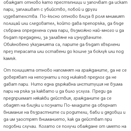
обаждат отново като престъпници и започват да искат
пари, заплашват с убийство, побой и други
издевателства. По-късно отново влиза в роля мнимият
полицай или следовател, който дава препоръка, да бъде
събрана определена сума пари, възможно най-много и да
бъдат предадени, за залавяне на изнудвачите.
Обикновено указанията са, парите да бъдат хвърлени
през терасата или оставени до кошче за боклук или под
камък.
От полицията отново напомнят на гражданите, да не се
доверяват на непознати и под никакъв предлог да не
дават пари. Нито една държавна институция не взима
пари на ръка за каквато и да било услуга. Преди да
предприемат някакви действия, гражданите да се
обадят на близки и познати По-младите да обърнат
внимание на възрастните си родители, баби и дядовци и
да им заострят вниманието, как да действат при
подобни случаи. Когато се получи обаждане от името на