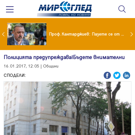
шия си мъж: Беше със 120-килограмова жена! Искаше бърза печалба...
Проф.Кантарджиев: Пазете се от комарите и полово предаваните инфекции
Полицията предупреждава!Бъдете внимателни
16.01.2017, 12:05 | Общини
СПОДЕЛИ: