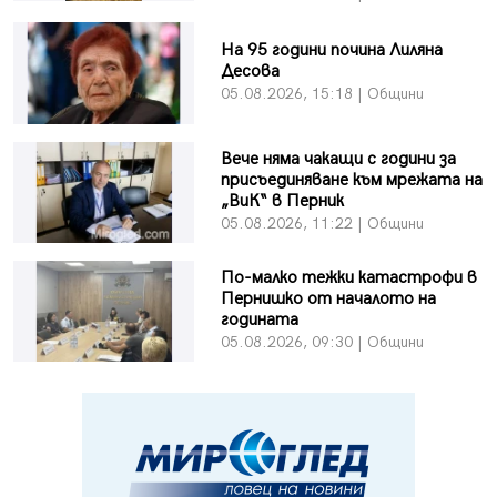
На 95 години почина Лиляна
Десова
05.08.2026, 15:18 | Общини
Вече няма чакащи с години за
присъединяване към мрежата на
„ВиК“ в Перник
05.08.2026, 11:22 | Общини
По-малко тежки катастрофи в
Пернишко от началото на
годината
05.08.2026, 09:30 | Общини