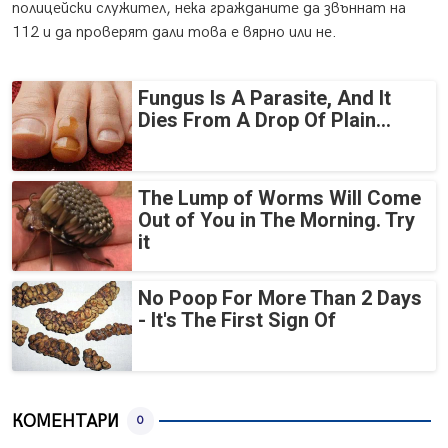
полицейски служител, нека гражданите да звъннат на
112 и да проверят дали това е вярно или не.
Fungus Is A Parasite, And It
Dies From A Drop Of Plain...
The Lump of Worms Will Come
Out of You in The Morning. Try
it
No Poop For More Than 2 Days
- It's The First Sign Of
КОМЕНТАРИ
0