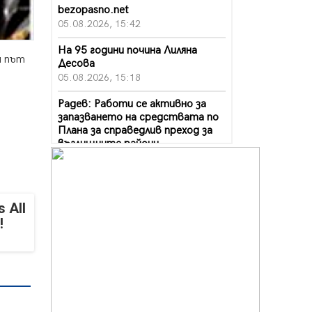
bezopasno.net
05.08.2026, 15:42
На 95 години почина Лиляна
я път
Десова
05.08.2026, 15:18
Радев: Работи се активно за
запазването на средствата по
Плана за справедлив преход за
въглищните райони
05.08.2026, 14:57
Звезди от световна сцена в
Перник ще пеят на Пернишката
 All
крепост
!
05.08.2026, 14:01
„Топлофикация Перник“
напредва с дигитализацията на
отчетния процес
05.08.2026, 11:48