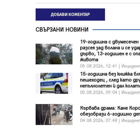
ДОБАВИ КОМЕНТАР
СВЪРЗАНИ НОВИНИ
19-годишна с двумесечен
разсея зад волана и се уда
дърво, 13-годишен е с оп
живота
05.08.2026, 12:41 | Инциден
15-годишна без книжка бл
пешеходец , след като др
непълнолетен ѝ дал колат
05.08.2026, 09:04 | Инциден
Кървава драма: Кане Кор
обезобрази 6-годишно де
04.08.2026, 07:48 | Инциден