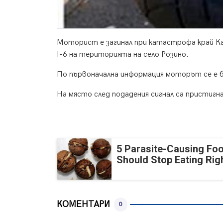
Моторист е загинал при катастрофа край Ка
I-6 на територията на село Розино.
По първоначална информация моторът се е б
На място след подадения сигнал са пристигна
5 Parasite-Causing Fo
Should Stop Eating Ri
КОМЕНТАРИ
0