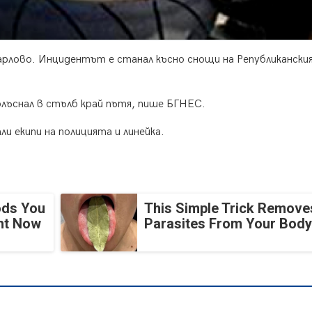
рлово. Инцидентът е станал късно снощи на Републикански
лъснал в стълб край пътя, пише БГНЕС.
ли екипи на полицията и линейка.
ods You
This Simple Trick Removes
ght Now
Parasites From Your Body