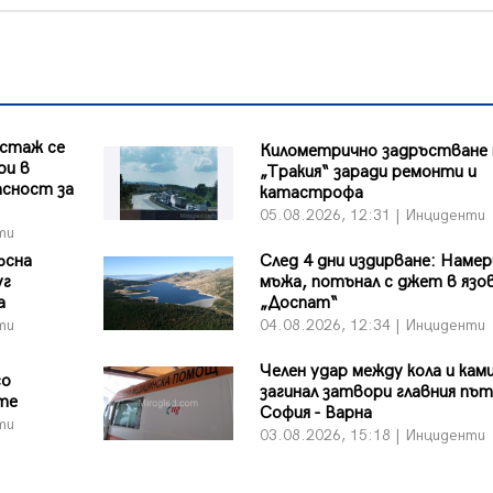
 стаж се
Километрично задръстване 
ри в
„Тракия“ заради ремонти и
асност за
катастрофа
05.08.2026, 12:31 | Инциденти
ти
ъсна
След 4 дни издирване: Намер
уг
мъжа, потънал с джет в язо
а
„Доспат“
ти
04.08.2026, 12:34 | Инциденти
Челен удар между кола и кам
со
загинал затвори главния път
те
София - Варна
ти
03.08.2026, 15:18 | Инциденти