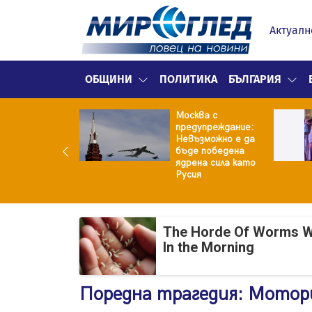
Актуалн
ОБЩИНИ
ПОЛИТИКА
БЪЛГАРИЯ
е не рушим
Москва с
о Земята: 4-
предупреждание:
ен фрагмент на
Невъзможно е да
ceX удари
бъде победена
ата
ядрена сила като
Русия
The Horde Of Worms Will
In the Morning
Поредна трагедия: Мотори