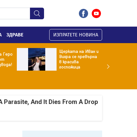
А
ЗДРАВЕ
ИЗПРАТЕТЕ НОВИНА
Щерката на Иван и
а Геро
Вихра се превърна
от
в красива
звода!
госпожица
A Parasite, And It Dies From A Drop