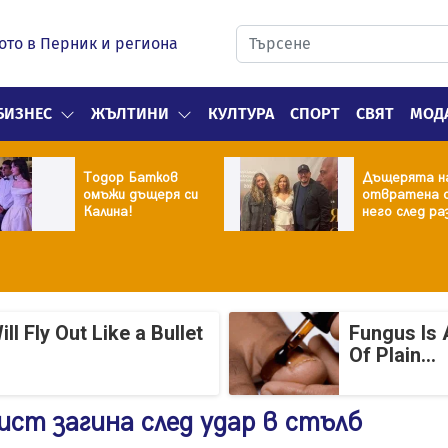
ото в Перник и региона
БИЗНЕС
ЖЪЛТИНИ
КУЛТУРА
СПОРТ
СВЯТ
МОД
Тодор Батков
Дъщерята н
омъжи дъщеря си
отвратена 
Калина!
него след ра
 Fly Out Like a Bullet
Fungus Is 
Of Plain...
ст загина след удар в стълб