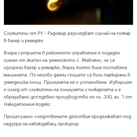
Служители от РУ – Радомир разследват случай на пожар
в багер и ремарке.
Вчера сутринта в районното управление е подаден
сигнал от жител на земенското с. Жабляно, че са
изгорели багер и ремарке, върху което била поставена
машината. По негови данни същите са били паркирани в
земеделска площ. Причината не е установена. Извършен
е оглед от служители на полицията и пожарната и е
образувано досъдебно производство по чл. 330, ал. 1 от
Наказателния кодекс.
Процесуално-следствените действия продължават под
надзора на наблюдаващ прокурор.