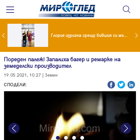
 и майка си построиха къща от 8000 стъклени бутилки
Глория изригна срещу бившия си мъж: Беше със 120-килограмова жена! Искаше бърза печалба...
Пореден палеж! Запалиха багер и ремарке на
земеделски производител
19.05.2021, 10:27 | Земен
СПОДЕЛИ:
Previous
Next