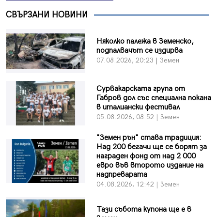
СВЪРЗАНИ НОВИНИ
Няколко палежа в Земенско,
подпалвачът се издирва
07.08.2026, 20:23 | Земен
Сурвакарската група от
Габров дол със специална покана
в италиански фестивал
05.08.2026, 08:52 | Земен
"Земен рън" става традиция:
Над 200 бегачи ще се борят за
награден фонд от над 2 000
евро във второто издание на
надпреварата
04.08.2026, 12:42 | Земен
Тази събота купона ще е в