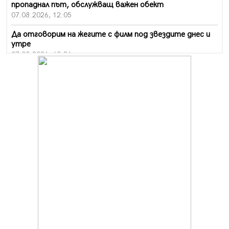
пропаднал път, обслужващ важен обект
07.08.2026, 12:05
Да отговорим на жегите с филм под звездите днес и
утре
07.08.2026, 10:21
Първите крачки в помощ на пенсионерите в Перник,
вече са факт
07.08.2026, 09:18
Пак ограничават камионите по магистралите в петък
и неделя. Ето обходните маршрути
07.08.2026, 07:55
Ето какво вдъхнови Здравка Евтимова за новата ѝ
книга
07.08.2026, 00:11
Продължава изграждането на нови паркоместа в
Перник
06.08.2026, 11:22