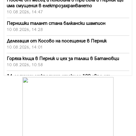
Повече от месец и половина в три села и Перник ще
има смущения в електрозахранването
10.08.2026, 14:47
Пернишки талант стана балкански шампион
10.08.2026, 14:28
Делегация от Косово на посещение в Перник
10.08.2026, 14:01
Горяха къща в Перник и цех за талаш в Батановци
10.08.2026, 10:58
14-годишни откраднаха стоки за 100 евро от
хипермаркет в Перник
10.08.2026, 10:55
Деца трошиха площадка в Перник, задържаха 18-
годишен
10.08.2026, 10:52
Мъж рани с нож жена си в Перник, баща би дъщеря си
в Радомир
10.08.2026, 10:47