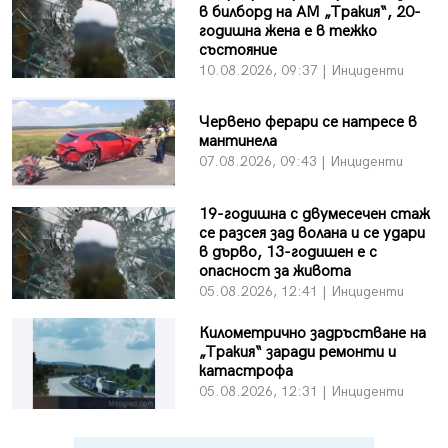
в билборд на АМ „Тракия“, 20-
годишна жена е в тежко
състояние
10.08.2026, 09:37 | Инциденти
Червено ферари се натресе в
мантинела
07.08.2026, 09:43 | Инциденти
19-годишна с двумесечен стаж
се разсея зад волана и се удари
в дърво, 13-годишен е с
опасност за живота
05.08.2026, 12:41 | Инциденти
Километрично задръстване на
„Тракия“ заради ремонти и
катастрофа
05.08.2026, 12:31 | Инциденти