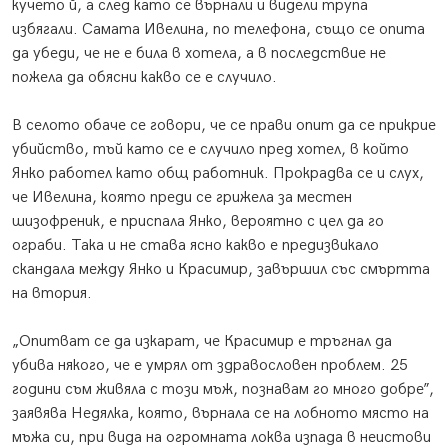
кучето й, а след като се върнали и видели трупа
избягали. Самата Ивелина, по телефона, също се опита
да убеди, че не е била в хотела, а в последствие не
пожела да обясни какво се е случило.
В селото обаче се говори, че се прави опит да се прикрие
убийство, тъй като се е случило пред хотел, в който
Янко работел като общ работник. Прокрадва се и слух,
че Ивелина, която преди се грижела за местен
шизофреник, е приспала Янко, вероятно с цел да го
ограби. Така и не става ясно какво е предизвикало
скандала между Янко и Красимир, завършил със смъртта
на втория.
„Опитват се да изкарат, че Красимир е тръгнал да
убива някого, че е умрял от здравословен проблем. 25
години съм живяла с този мъж, познавам го много добре”,
заявява Недялка, която, върнала се на лобното място на
мъжа си, при вида на огромната локва изпада в неистови