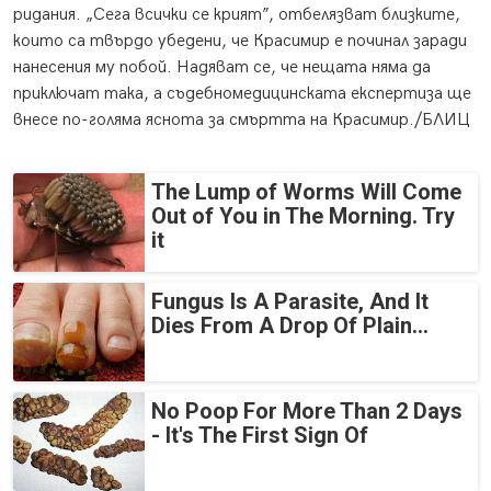
ридания. „Сега всички се крият”, отбелязват близките,
които са твърдо убедени, че Красимир е починал заради
нанесения му побой. Надяват се, че нещата няма да
приключат така, а съдебномедицинската експертиза ще
внесе по-голяма яснота за смъртта на Красимир./БЛИЦ
The Lump of Worms Will Come
Out of You in The Morning. Try
it
Fungus Is A Parasite, And It
Dies From A Drop Of Plain...
No Poop For More Than 2 Days
- It's The First Sign Of