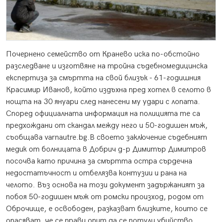
Почернено семейство от Кранево иска по-обстойно
разследване и изготвяне на тройна съдебномедицинска
експертиза за смъртта на свой близък - 61-годишния
Красимир Иванов, който издъхна пред хотел в селото в
нощта на 30 януари след нанесени му удари с лопата.
Според официалната информация на полицията те са
предхождани от скандал между него и 50-годишен мъж,
съобщава varnautre.bg.В своето заключение съдебният
медик
от болницата в Добрич д-р Димитър Димитров
посочва като причина за смъртта остра сърдечна
недостатъчност и отбелязва контузии и рана на
челото. Въз основа на този документ задържаният за
побоя 50-годишен мъж от ромски произход, родом от
Оброчище, е освободен, разказват близките, които се
опасяват, че се прави опит да се потули убийство.