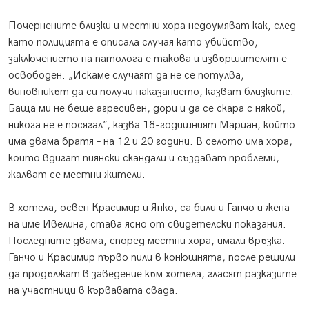
Почернените близки и местни хора недоумяват как, след
като полицията е описала случая като убийство,
заключението на патолога е такова и извършителят е
освободен. „Искаме случаят да не се потулва,
виновникът да си получи наказанието, казват близките.
Баща ми не беше агресивен, дори и да се скара с някой,
никога не е посягал”, казва 18-годишният Мариан, който
има двама братя – на 12 и 20 години. В селото има хора,
които вдигат пиянски скандали и създават проблеми,
жалват се местни жители.
В хотела, освен Красимир и Янко, са били и Ганчо и жена
на име Ивелина, става ясно от свидетелски показания.
Последните двама, според местни хора, имали връзка.
Ганчо и Красимир първо пили в конюшнята, после решили
да продължат в заведение към хотела, гласят разказите
на участници в кървавата свада.