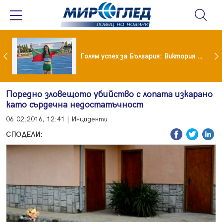
Когато всичко те дразни: тези трикове променят настроението за минути
Голям успех за България: Виктория Ангелова грабна световна титла в тройния скок
Поредно зловещото убийство с лопата изкарано
като сърдечна недостатъчност
06.02.2016, 12:41 | Инциденти
СПОДЕЛИ: