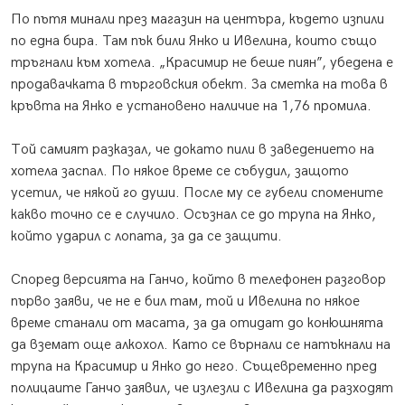
По пътя минали през магазин на центъра, където изпили
по една бира. Там пък били Янко и Ивелина, които също
тръгнали към хотела. „Красимир не беше пиян”, убедена е
продавачката в търговския обект. За сметка на това в
кръвта на Янко е установено наличие на 1,76 промила.
Той самият разказал, че докато пили в заведението на
хотела заспал. По някое време се събудил, защото
усетил, че някой го души. После му се губели спомените
какво точно се е случило. Осъзнал се до трупа на Янко,
който ударил с лопата, за да се защити.
Според версията на Ганчо, който в телефонен разговор
първо заяви, че не е бил там, той и Ивелина по някое
време станали от масата, за да отидат до конюшнята
да вземат още алкохол. Като се върнали се натъкнали на
трупа на Красимир и Янко до него. Същевременно пред
полицаите Ганчо заявил, че излезли с Ивелина да разходят