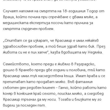
Случаят напомня на смъртта на 18-годишния Тодор от
Враца, който почина при спречкване с двама мъже, а
медицинската
експертиза посочи като причина за
смъртта сърдечен проблем.
„Опитват се да изкарат, че Красимир е имал някакъв
здравословен проблем, а той беше здрав като бик. През
живота си не е пил хапче”, казва вдовицата му Недялка.
Семейството, което преди е живяло в Разградско,
дошло в Кранево преди две години и половина, тъй като
Красимир имал тук наследствена къща. Имат крава и се
препитават като продават мляко. Във фаталния
съботен ден редовен клиент – Ганчо, който работи като
коняр в конюшня край селото, поискал мляко, а следобед
Красимир тръгнал да му носи. Тогава и близките му го
видели за последен път.