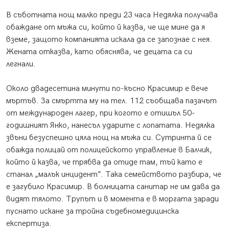
В съботната нощ малко преди 23 часа Недялка получава
обаждане от мъжа си, който й казва, че ще мине да я
вземе, защото компанията искала да се запознае с нея.
Жената отказва, като обяснява, че децата са си
легнали.
Около двадесетина минути по-късно Красимир е вече
мъртъв. За смъртта му на тел. 112 съобщава пазачът
от международен лагер, при когото е отишъл 50-
годишният Янко, нанесъл ударите с лопатата. Недялка
звъни безуспешно цяла нощ на мъжа си. Сутринта й се
обажда полицай от полицейското управление в Балчик,
който й казва, че трябва да отиде там, тъй като е
станал „малък инцидент”. Така семейството разбира, че
е загубило Красимир. В болницата санитар не им дава да
видят тялото. Трупът и в момента е в моргата заради
пуснато искане за тройна съдебномедицинска
експертиза.