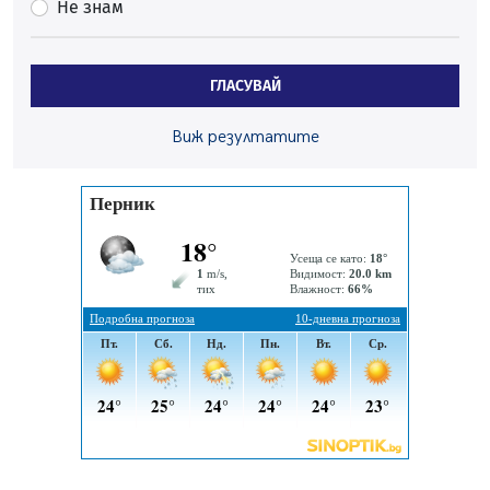
Не знам
05.08.2026, 10:00
По-малко тежки катастрофи в Пернишко от
началото на годината
ГЛАСУВАЙ
05.08.2026, 09:30
Здравният министър Катя Ивкова и депутата от
Виж резултатите
Перник Мартин Жлябинков обходиха здравни
заведения в Перник
05.08.2026, 09:06
Извънредният и пълномощен посланик на Иран на
посещение в музея в Перник
05.08.2026, 09:02
Млади мъже от Перник в инициатива „Перник
подкрепя своите пенсионери“
05.08.2026, 08:57