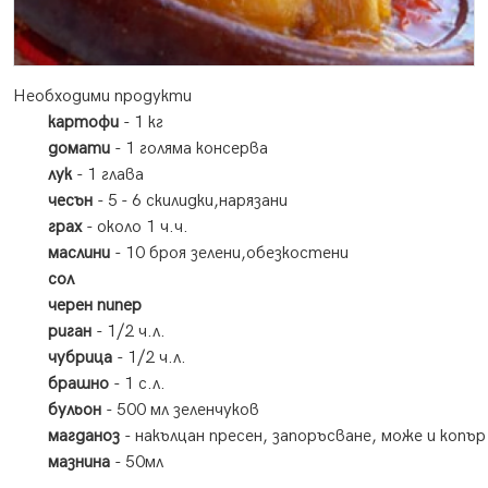
Необходими продукти
картофи
- 1 кг
домати
- 1 голяма консерва
лук
- 1 глава
чесън
- 5 - 6 скилидки,нарязани
грах
- около 1 ч.ч.
маслини
- 10 броя зелени,обезкостени
сол
черен пипер
риган
- 1/2 ч.л.
чубрица
- 1/2 ч.л.
брашно
- 1 с.л.
бульон
- 500 мл зеленчуков
магданоз
- накълцан пресен, запоръсване, може и копър
мазнина
- 50мл