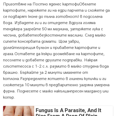
Приготвяне на Постно яденес картофиОбелете
картофите, нарежете ги на едри парчета и сложете да
се подварят (ноне до пълна готовност) в подсолена
вода. Извадете ги и ги отцедете.Вдруга голяма
тенджера загрейте 50 мл мазнина, запържете лука с
чесъна, добаветеобезкостените маслини. След малко
сипете консервата домати. Щом заври,
долейтегорещия бульон и прибавете картофите и
граха.Оставете да къкри доомекване на картофите,
посолете и добавете другите подправки. Накрая
сгъстетесоса с 1-2 с.л. размито в малко студена вода
брашно. Бъркайте за 2 минути имахнете от
котлона.Разпределете ястието в глинени купички и ги
сложетеза 10 минути в предварително загряна умерена
фурна. Поднесете с малко накълцанпресен магданоз или
копър.
Fungus Is A Parasite, And It