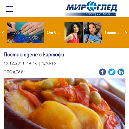
Проект за изграждане на 13-етажна "мегаджамия" разгневи жителите на Лондон
От 9 август цените на етикетите само в евро
Тишина преди бурята! Защо Саня Армутлиева продължава да мълчи за раздялата с Дара?
Постно ядене с картофи
15.12.2011, 14:16 | Кулинар
СПОДЕЛИ: