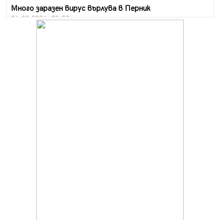
Много заразен вирус върлува в Перник
06.08.2026, 09:28
Проверки за спазване правилата за пожарна
безопасност по време на жътвената кампания в
Перник
06.08.2026, 07:51
Ето какви забавления ще има през август в Перник
06.08.2026, 00:48
Пернишки експерт за фишинг измамите:
Проверявайте съмнителните линкове в bezopasno.net
05.08.2026, 15:42
На 95 години почина Лиляна Десова
05.08.2026, 15:18
Радев: Работи се активно за запазването на
средствата по Плана за справедлив преход за
въглищните райони
05.08.2026, 14:57