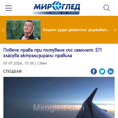
преди бурята! Защо Саня Армутлиева продължава да мълчи за раздялата с Дара?
Коцето удари джакпота! Държавата му плаща 95 000 евро
Повече права при пътуване със самолет: ЕП
гласува актуализирани правила
07.07.2026, 10:00 | Свят
СПОДЕЛИ: