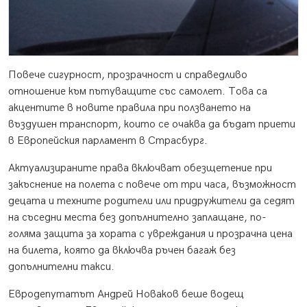
Повече сигурност, прозрачност и справедливо
отношение към пътуващите със самолет. Това са
акцентите в новите правила при ползването на
въздушен транспорт, които се очаква да бъдат приети
в Европейския парламент в Страсбург.
Актуализираните права включват обезщетение при
закъснение на полета с повече от три часа, възможност
децата и техните родители или придружители да седят
на съседни места без допълнително заплащане, по-
голяма защита за хората с увреждания и прозрачна цена
на билета, която да включва ръчен багаж без
допълнителни такси.
Евродепутатът Андрей Новаков беше водещ