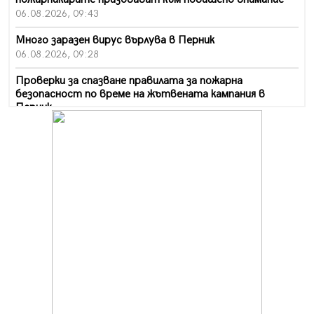
06.08.2026, 09:43
Много заразен вирус върлува в Перник
06.08.2026, 09:28
Проверки за спазване правилата за пожарна
безопасност по време на жътвената кампания в
Перник
06.08.2026, 07:51
Ето какви забавления ще има през август в Перник
06.08.2026, 00:48
Пернишки експерт за фишинг измамите:
Проверявайте съмнителните линкове в bezopasno.net
05.08.2026, 15:42
На 95 години почина Лиляна Десова
05.08.2026, 15:18
Радев: Работи се активно за запазването на
средствата по Плана за справедлив преход за
въглищните райони